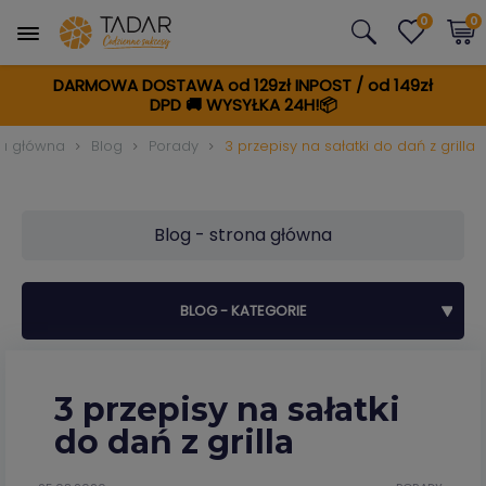
0
0
DARMOWA DOSTAWA od 129zł INPOST / od 149zł
DPD
🚚
WYSYŁKA 24H!📦
na główna
Blog
Porady
3 przepisy na sałatki do dań z grilla
Blog - strona główna
BLOG - KATEGORIE
3 przepisy na sałatki
do dań z grilla