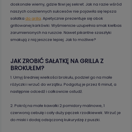
doskonale wiemy, gdzie tkwi jej sekret. Jak na razie wśród
naszych codziennych sukcesów nie pojawiła się lepsza
sałatka
do grilla
. Apetycznie prezentuje się obok
grillowanej karkówki. Wyśmienicie uzupełnia smak kiełbas
zarumienionych na ruszcie. Nawet pikantne szaszłyki
smakują z nią jeszcze lepiej. Jak to możliwe?
JAK ZROBIĆ SAŁATKĘ NA GRILLA Z
BROKUŁEM?
1. Umyj średniej wielkości brokułu, podziel go na małe
różyczki i wrzuć do wrzątku. Podgotuj je przez 6 minut, a
następnie odcedź i całkowicie ostudź.
2. Pokrój na małe kawałki 2 pomidory malinowe, 1
czerwoną cebulę i cały duży pęczek rzodkiewek. Wrzuć je
do miski i dodaj odsączoną kukurydzę z puszki.