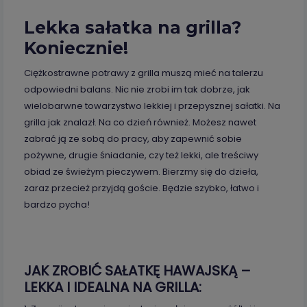
Lekka sałatka na grilla?
Koniecznie!
Ciężkostrawne potrawy z grilla muszą mieć na talerzu
odpowiedni balans. Nic nie zrobi im tak dobrze, jak
wielobarwne towarzystwo lekkiej i przepysznej sałatki. Na
grilla jak znalazł. Na co dzień również. Możesz nawet
zabrać ją ze sobą do pracy, aby zapewnić sobie
pożywne, drugie śniadanie, czy też lekki, ale treściwy
obiad ze świeżym pieczywem. Bierzmy się do dzieła,
zaraz przecież przyjdą goście. Będzie szybko, łatwo i
bardzo pycha!
JAK ZROBIĆ SAŁATKĘ HAWAJSKĄ –
LEKKA I IDEALNA NA GRILLA: