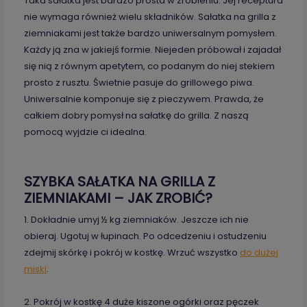
Taka sałatka jest bardzo prosta w zrobieniu. Jej receptura
nie wymaga również wielu składników. Sałatka na grilla z
ziemniakami jest także bardzo uniwersalnym pomysłem.
Każdy ją zna w jakiejś formie. Niejeden próbował i zajadał
się nią z równym apetytem, co podanym do niej stekiem
prosto z rusztu. Świetnie pasuje do grillowego piwa.
Uniwersalnie komponuje się z pieczywem. Prawda, że
całkiem dobry pomysł na sałatkę do grilla. Z naszą
pomocą wyjdzie ci idealna.
SZYBKA SAŁATKA NA GRILLA Z
ZIEMNIAKAMI – JAK ZROBIĆ?
1. Dokładnie umyj ½ kg ziemniaków. Jeszcze ich nie
obieraj. Ugotuj w łupinach. Po odcedzeniu i ostudzeniu
zdejmij skórkę i pokrój w kostkę. Wrzuć wszystko
do dużej
miski
.
2. Pokrój w kostkę 4 duże kiszone ogórki oraz pęczek