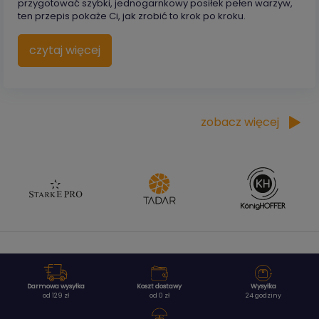
przygotować szybki, jednogarnkowy posiłek pełen warzyw,
ten przepis pokaże Ci, jak zrobić to krok po kroku.
czytaj więcej
zobacz więcej
Darmowa wysyłka
Koszt dostawy
Wysyłka
od 129 zł
od 0 zł
24 godziny