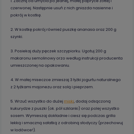
1. Zacznij od umycia po jednej, małej papryce żółtej i
czerwonej. Następnie usuń z nich gniazda nasienne i
pokrój w kostkę.
2. W kostkę pokrój również puszkę ananasa oraz 200 g
szynki.
3. Posiekaj duży pęczek szczypiorku. Ugotuj 200 g
makaronu semolinowy orzo według instrukcji producenta
umieszczonej na opakowaniu.
4. W małej miseczce zmieszaj 3 łyżki jogurtu naturalnego
z 2 łyżkami majonezu oraz solą i pieprzem.
5. Wrzuć wszystko do dużej
miski
, dodaj odsączoną
kukurydze z puszki (ok. pół szklanki) oraz polej wszystko
sosem. Wymieszaj dokładnie i ciesz się podczas grilla
lekką i smaczną sałatką z odrobiną słodyczy (przechowuj
w lodówce!).