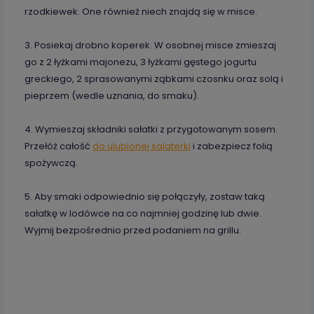
rzodkiewek. One również niech znajdą się w misce.
3. Posiekaj drobno koperek. W osobnej misce zmieszaj
go z 2 łyżkami majonezu, 3 łyżkami gęstego jogurtu
greckiego, 2 sprasowanymi ząbkami czosnku oraz solą i
pieprzem (wedle uznania, do smaku).
4. Wymieszaj składniki sałatki z przygotowanym sosem.
Przełóż całość
do ulubionej salaterki
i zabezpiecz folią
spożywczą.
5. Aby smaki odpowiednio się połączyły, zostaw taką
sałatkę w lodówce na co najmniej godzinę lub dwie.
Wyjmij bezpośrednio przed podaniem na grillu.