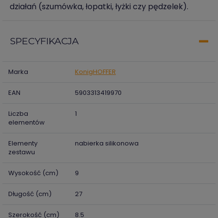
działań (szumówka, łopatki, łyżki czy pędzelek).
SPECYFIKACJA
Marka
KonigHOFFER
EAN
5903313419970
Liczba
1
elementów
Elementy
nabierka silikonowa
zestawu
Wysokość (cm)
9
Długość (cm)
27
Szerokość (cm)
8.5