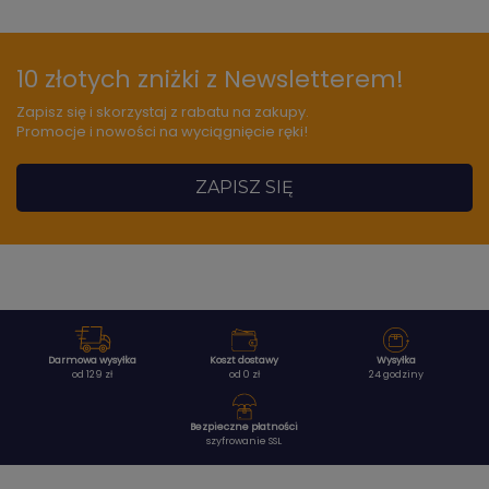
10 złotych zniżki z Newsletterem!
Zapisz się i skorzystaj z rabatu na zakupy.
Promocje i nowości na wyciągnięcie ręki!
ZAPISZ SIĘ
Darmowa wysyłka
Koszt dostawy
Wysyłka
od 129 zł
od 0 zł
24 godziny
Bezpieczne płatności
szyfrowanie SSL