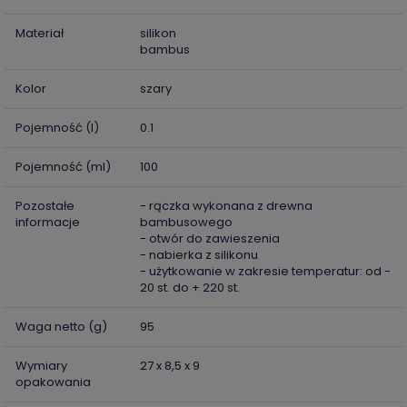
Materiał
silikon
bambus
Kolor
szary
Pojemność (l)
0.1
Pojemność (ml)
100
Pozostałe
- rączka wykonana z drewna
informacje
bambusowego
- otwór do zawieszenia
- nabierka z silikonu
- użytkowanie w zakresie temperatur: od -
20 st. do + 220 st.
Waga netto (g)
95
Wymiary
27 x 8,5 x 9
opakowania