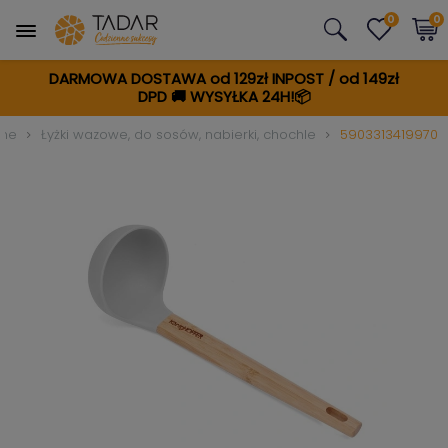
0
0
DARMOWA DOSTAWA od 129zł INPOST / od 149zł
DPD
🚚
WYSYŁKA 24H!📦
nne
Łyżki wazowe, do sosów, nabierki, chochle
5903313419970