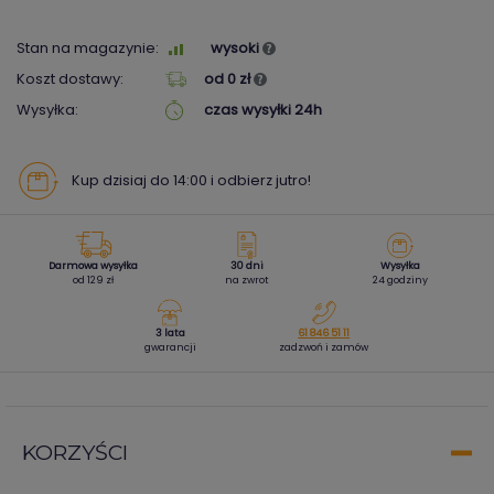
Stan na magazynie:
wysoki
Koszt dostawy:
od 0 zł
Wysyłka:
czas wysyłki 24h
Kup dzisiaj do 14:00 i odbierz jutro!
Darmowa wysyłka
30 dni
Wysyłka
od 129 zł
na zwrot
24 godziny
3 lata
61 846 51 11
gwarancji
zadzwoń i zamów
KORZYŚCI