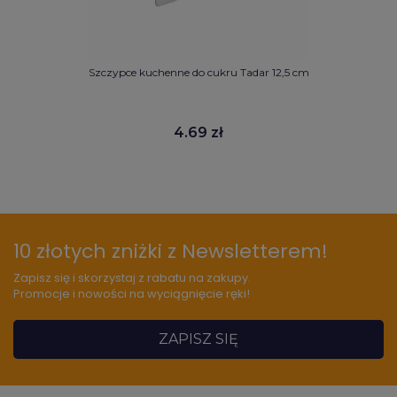
Szczypce kuchenne do cukru Tadar 12,5 cm
4.69 zł
10 złotych zniżki z Newsletterem!
Zapisz się i skorzystaj z rabatu na zakupy.
Promocje i nowości na wyciągnięcie ręki!
ZAPISZ SIĘ