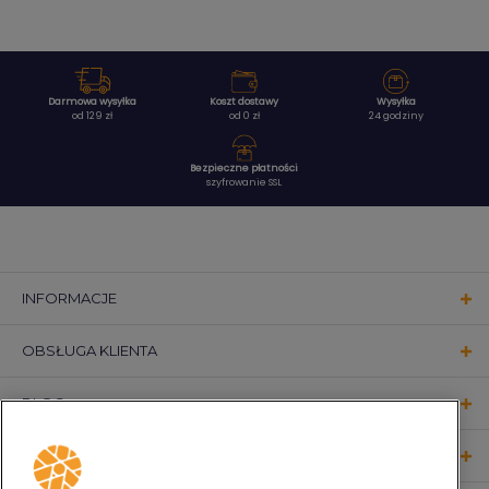
Darmowa wysyłka
Koszt dostawy
Wysyłka
od 129 zł
od 0 zł
24 godziny
Bezpieczne płatności
szyfrowanie SSL
INFORMACJE
OBSŁUGA KLIENTA
BLOG
KONTAKT