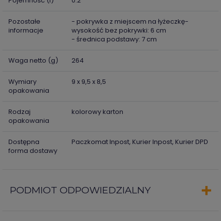
Pojemność (l)
0.2
Pozostałe
- pokrywka z miejscem na łyżeczkę-
informacje
wysokość bez pokrywki: 6 cm
- średnica podstawy: 7 cm
Waga netto (g)
264
Wymiary
9 x 9,5 x 8,5
opakowania
Rodzaj
kolorowy karton
opakowania
Dostępna
Paczkomat Inpost, Kurier Inpost, Kurier DPD
forma dostawy
PODMIOT ODPOWIEDZIALNY