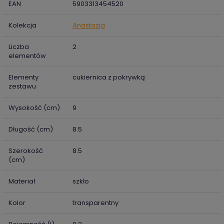
EAN
5903313454520
Kolekcja
Anastazja
Liczba
2
elementów
Elementy
cukiernica z pokrywką
zestawu
Wysokość (cm)
9
Długość (cm)
8.5
Szerokość
8.5
(cm)
Materiał
szkło
Kolor
transparentny