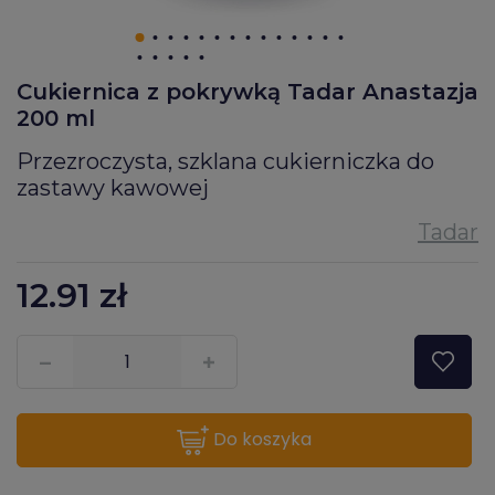
Cukiernica z pokrywką Tadar Anastazja
200 ml
Przezroczysta, szklana cukierniczka do
zastawy kawowej
12.91
zł
???pl.msg.item.quantity???
do koszyka