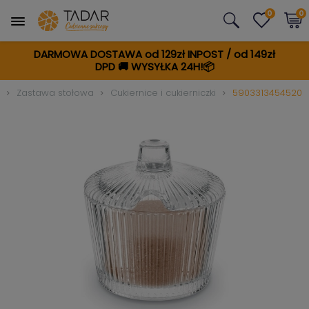
0
0
DARMOWA DOSTAWA od 129zł INPOST / od 149zł
DPD
🚚
WYSYŁKA 24H!📦
Zastawa stołowa
Cukiernice i cukierniczki
5903313454520