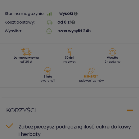
Stan na magazynie:
wysoki
Koszt dostawy:
od 0 zł
Wysyłka:
czas wysyłki 24h
Darmowa wysyłka
30 dni
Wysyłka
od 129 zł
na zwrot
24 godziny
3 lata
61 846 51 11
gwarancji
zadzwoń i zamów
KORZYŚCI
Zabezpieczysz podręczną ilość cukru do kawy
i herbaty