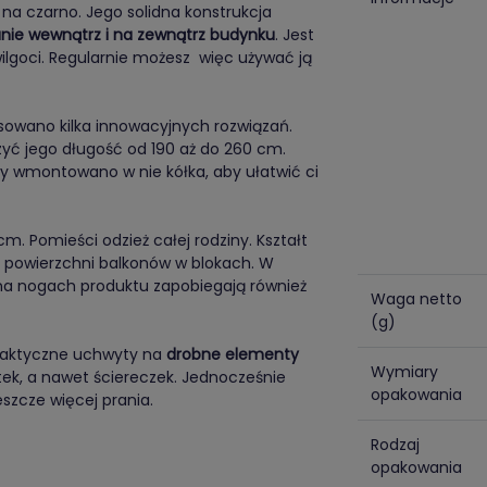
 na czarno. Jego solidna konstrukcja
wanie wewnątrz i na zewnątrz budynku
. Jest
ilgoci. Regularnie możesz więc używać ją
sowano kilka innowacyjnych rozwiązań.
zyć jego długość od 190 aż do 260 cm.
ony wmontowano w nie kółka, aby ułatwić ci
. Pomieści odzież całej rodziny. Kształt
do powierzchni balkonów w blokach. W
 na nogach produktu zapobiegają również
Waga netto
(g)
praktyczne uchwyty na
drobne elementy
Wymiary
tek, a nawet ściereczek. Jednocześnie
opakowania
szcze więcej prania.
Rodzaj
opakowania