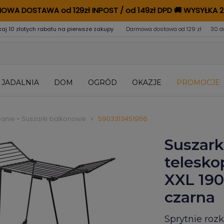
OWA DOSTAWA od 129zł INPOST / od 149zł DPD
🚚
WYSYŁKA 2
kaj 10 złotych rabatu na pierwsze zakupy
Darmowa dostawa od 129 zł
30 d
JADALNIA
DOM
OGRÓD
OKAZJE
PROMOCJE
ranie • Suszarki balkonowe
5903313451956
Suszar
telesko
XXL 190
czarna
Sprytnie roz