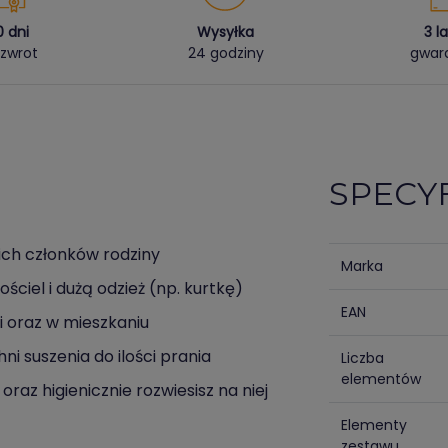
0 dni
Wysyłka
3 l
zwrot
24 godziny
gwara
SPECY
kich członków rodziny
Marka
ciel i dużą odzież (np. kurtkę)
EAN
ni oraz w mieszkaniu
i suszenia do ilości prania
Liczba
elementów
oraz higienicznie rozwiesisz na niej
Elementy
zestawu