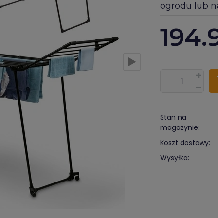
ogrodu lub n
194.
???pl.msg.item.
Stan na
magazynie:
Koszt dostawy:
Wysyłka: