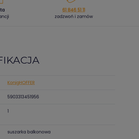
ata
61 846 51 11
ncji
zadzwoń i zamów
FIKACJA
KonigHOFFER
5903313451956
1
suszarka balkonowa