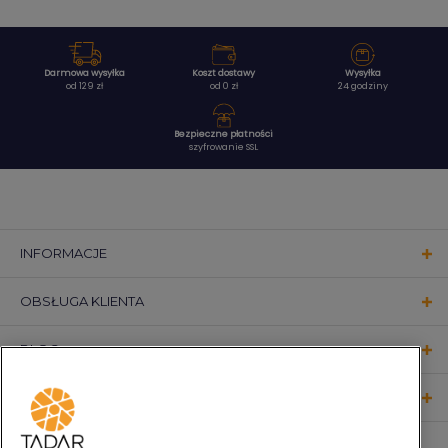
Darmowa wysyłka
Koszt dostawy
Wysyłka
od 129 zł
od 0 zł
24 godziny
Bezpieczne płatności
szyfrowanie SSL
INFORMACJE
OBSŁUGA KLIENTA
BLOG
KONTAKT