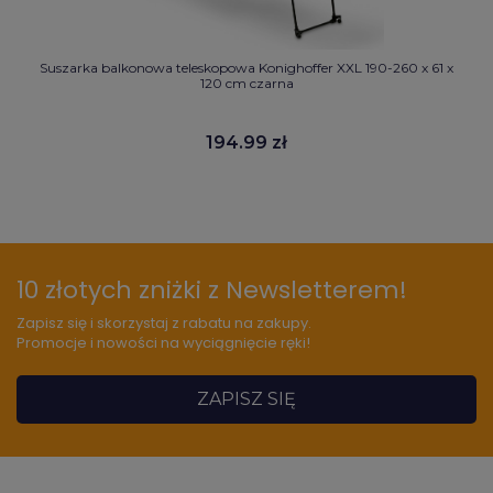
Suszarka balkonowa teleskopowa Konighoffer XXL 190-260 x 61 x
120 cm czarna
194.99 zł
10 złotych zniżki z Newsletterem!
Zapisz się i skorzystaj z rabatu na zakupy.
Promocje i nowości na wyciągnięcie ręki!
ZAPISZ SIĘ