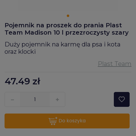
Pojemnik na proszek do prania Plast
Team Madison 10 l przezroczysty szary
Duży pojemnik na karmę dla psa i kota
oraz klocki
47.49
zł
???pl.msg.item.quantity???
do koszyka