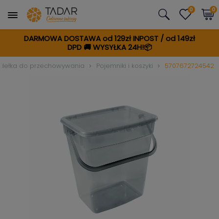
0
0
DARMOWA DOSTAWA od 129zł INPOST / od 149zł
DPD
🚚
WYSYŁKA 24H!📦
pudełka do przechowywania
Pojemniki i koszyki
5707672724542