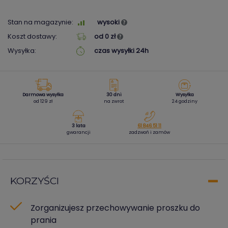
Stan na magazynie:
wysoki
Koszt dostawy:
od 0 zł
Wysyłka:
czas wysyłki 24h
Darmowa wysyłka
30 dni
Wysyłka
od 129 zł
na zwrot
24 godziny
3 lata
61 846 51 11
gwarancji
zadzwoń i zamów
KORZYŚCI
Zorganizujesz przechowywanie proszku do
prania