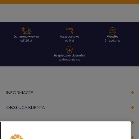
Darmowa wysyłka
Koszt dostawy
Wysyłka
od 129 zł
od 0 zł
24 godziny
Bezpieczne płatności
szyfrowanie SSL
INFORMACJE
OBSŁUGA KLIENTA
BLOG
KONTAKT