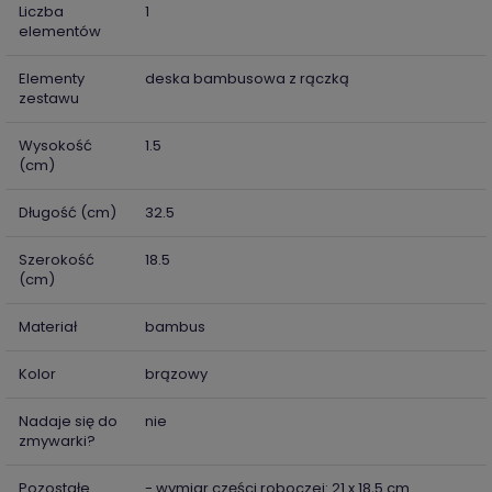
Liczba
1
elementów
Elementy
deska bambusowa z rączką
zestawu
Wysokość
1.5
(cm)
Długość (cm)
32.5
Szerokość
18.5
(cm)
Materiał
bambus
Kolor
brązowy
Nadaje się do
nie
zmywarki?
Pozostałe
- wymiar części roboczej: 21 x 18,5 cm