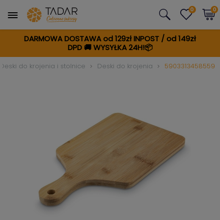
0
0
DARMOWA DOSTAWA od 129zł INPOST / od 149zł
DPD
🚚
WYSYŁKA 24H!📦
Deski do krojenia i stolnice
Deski do krojenia
5903313458559