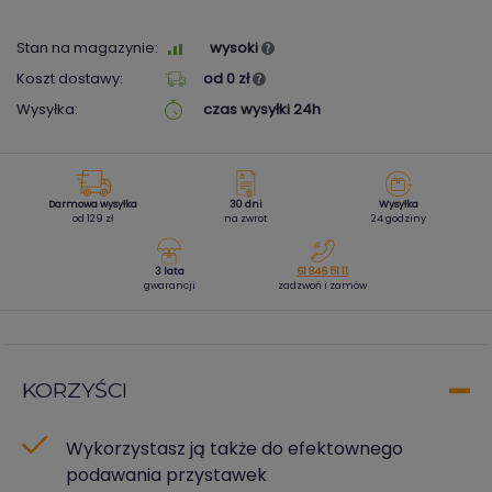
Stan na magazynie:
wysoki
Koszt dostawy:
od 0 zł
Wysyłka:
czas wysyłki 24h
Darmowa wysyłka
30 dni
Wysyłka
od 129 zł
na zwrot
24 godziny
3 lata
61 846 51 11
gwarancji
zadzwoń i zamów
KORZYŚCI
Wykorzystasz ją także do efektownego
podawania przystawek