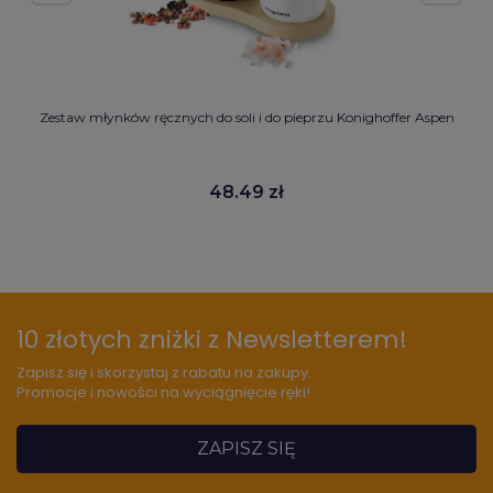
Zestaw młynków ręcznych do soli i do pieprzu Konighoffer Aspen
48.49 zł
10 złotych zniżki z Newsletterem!
Zapisz się i skorzystaj z rabatu na zakupy.
Promocje i nowości na wyciągnięcie ręki!
ZAPISZ SIĘ