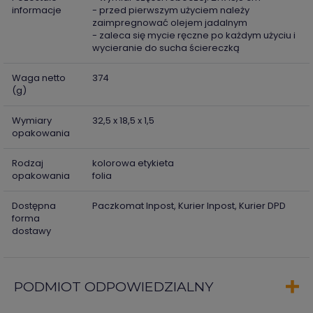
informacje
- przed pierwszym użyciem należy
zaimpregnować olejem jadalnym
- zaleca się mycie ręczne po każdym użyciu i
wycieranie do sucha ściereczką
Waga netto
374
(g)
Wymiary
32,5 x 18,5 x 1,5
opakowania
Rodzaj
kolorowa etykieta
opakowania
folia
Dostępna
Paczkomat Inpost, Kurier Inpost, Kurier DPD
forma
dostawy
PODMIOT ODPOWIEDZIALNY