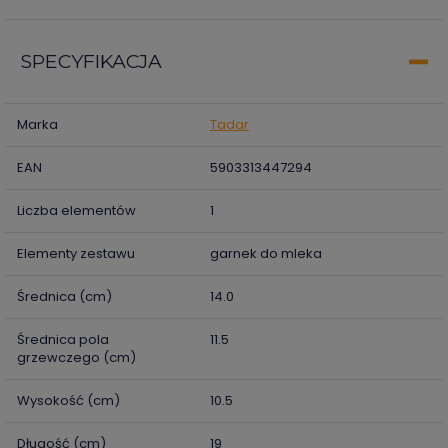
SPECYFIKACJA
Marka
Tadar
EAN
5903313447294
Liczba elementów
1
Elementy zestawu
garnek do mleka
Średnica (cm)
14.0
Średnica pola
11.5
grzewczego (cm)
Wysokość (cm)
10.5
Długość (cm)
19