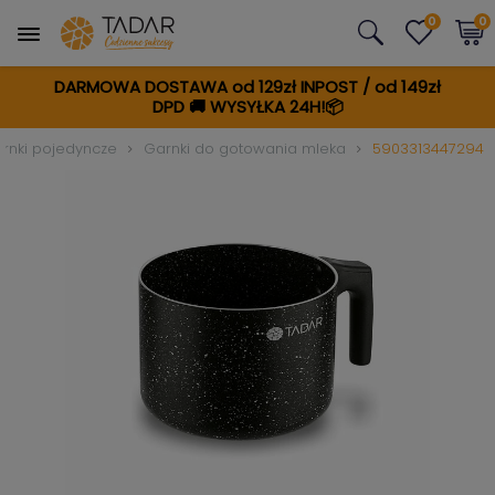
0
0
DARMOWA DOSTAWA od 129zł INPOST / od 149zł
DPD
🚚
WYSYŁKA 24H!📦
rnki pojedyncze
Garnki do gotowania mleka
5903313447294