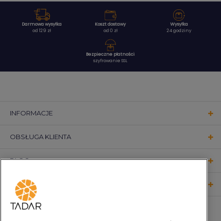
Darmowa wysyłka
Koszt dostawy
Wysyłka
od 129 zł
od 0 zł
24 godziny
Bezpieczne płatności
szyfrowanie SSL
INFORMACJE
OBSŁUGA KLIENTA
BLOG
KONTAKT
OBSERWUJ NAS