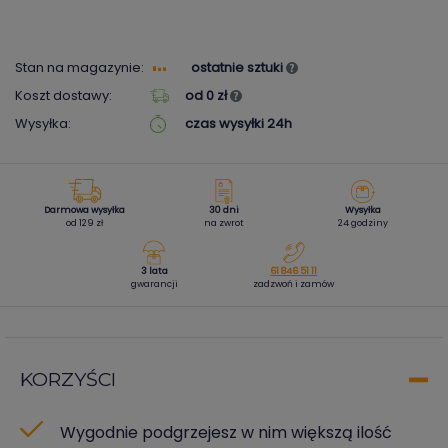
Stan na magazynie:
ostatnie sztuki
Koszt dostawy:
od 0 zł
Wysyłka:
czas wysyłki 24h
Darmowa wysyłka
30 dni
Wysyłka
od 129 zł
na zwrot
24 godziny
3 lata
61 846 51 11
gwarancji
zadzwoń i zamów
KORZYŚCI
Wygodnie podgrzejesz w nim większą ilość