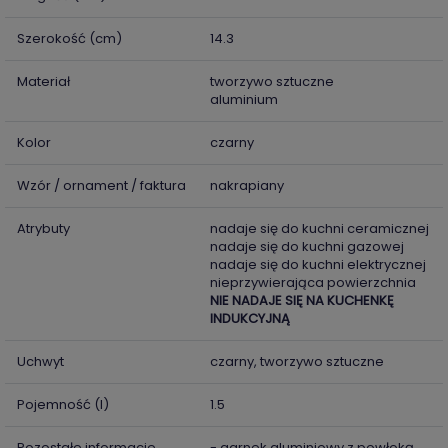
Szerokość (cm)
14.3
Materiał
tworzywo sztuczne
aluminium
Kolor
czarny
Wzór / ornament / faktura
nakrapiany
Atrybuty
nadaje się do kuchni ceramicznej
nadaje się do kuchni gazowej
nadaje się do kuchni elektrycznej
nieprzywierająca powierzchnia
NIE NADAJE SIĘ NA KUCHENKĘ
INDUKCYJNĄ
Uchwyt
czarny, tworzywo sztuczne
Pojemność (l)
1.5
Pozostałe informacje
- garnek aluminiowy z powłoką