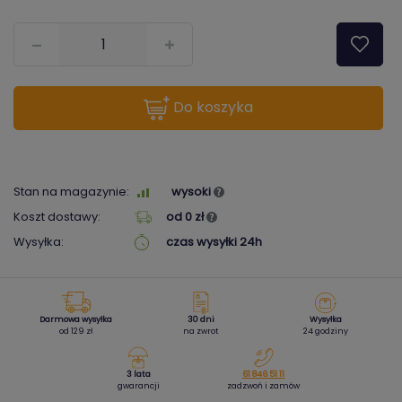
???pl.msg.item.quantity???
do koszyka
Stan na magazynie:
wysoki
Koszt dostawy:
od 0 zł
Wysyłka:
czas wysyłki 24h
Darmowa wysyłka
30 dni
Wysyłka
od 129 zł
na zwrot
24 godziny
3 lata
61 846 51 11
gwarancji
zadzwoń i zamów