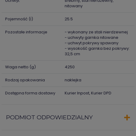
Uchwyt
srebrny, stal nierdzewny,
nitowany
Pojemność (l)
25.5
Pozostałe informacje
- wykonany ze stali nierdzewnej
- uchwyty garnka nitowane
- uchwyt pokrywy spawany
- wysokość garnka bez pokrywy:
32,5 cm
Waga netto (g)
4250
Rodzaj opakowania
naklejka
Dostępna forma dostawy
Kurier Inpost, Kurier DPD
PODMIOT ODPOWIEDZIALNY