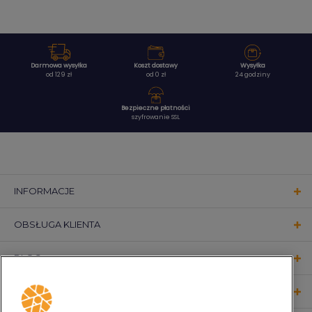
Darmowa wysyłka
Koszt dostawy
Wysyłka
od 129 zł
od 0 zł
24 godziny
Bezpieczne płatności
szyfrowanie SSL
INFORMACJE
OBSŁUGA KLIENTA
BLOG
KONTAKT