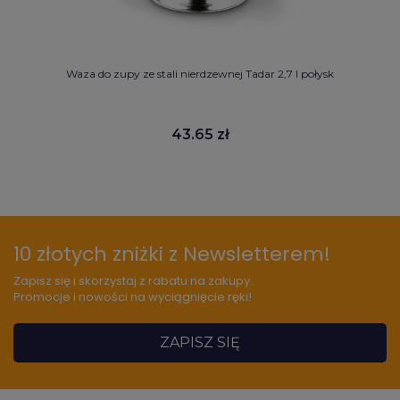
Waza do zupy ze stali nierdzewnej Tadar 2,7 l połysk
43.65 zł
10 złotych zniżki z Newsletterem!
Zapisz się i skorzystaj z rabatu na zakupy.
Promocje i nowości na wyciągnięcie ręki!
ZAPISZ SIĘ