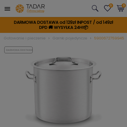
0
0
DARMOWA DOSTAWA od 129zł INPOST / od 149zł
DPD
🚚
WYSYŁKA 24H!📦
Gotowanie i pieczenie
Garnki pojedyncze
5900672759945
DARMOWA DOSTAWA