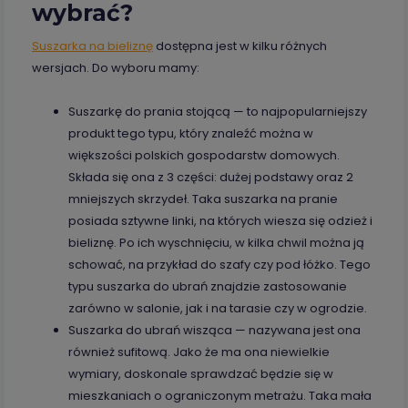
wybrać?
Suszarka na bieliznę
dostępna jest w kilku różnych
wersjach. Do wyboru mamy:
Suszarkę do prania stojącą — to najpopularniejszy
produkt tego typu, który znaleźć można w
większości polskich gospodarstw domowych.
Składa się ona z 3 części: dużej podstawy oraz 2
mniejszych skrzydeł. Taka suszarka na pranie
posiada sztywne linki, na których wiesza się odzież i
bieliznę. Po ich wyschnięciu, w kilka chwil można ją
schować, na przykład do szafy czy pod łóżko. Tego
typu suszarka do ubrań znajdzie zastosowanie
zarówno w salonie, jak i na tarasie czy w ogrodzie.
Suszarka do ubrań wisząca — nazywana jest ona
również sufitową. Jako że ma ona niewielkie
wymiary, doskonale sprawdzać będzie się w
mieszkaniach o ograniczonym metrażu. Taka mała