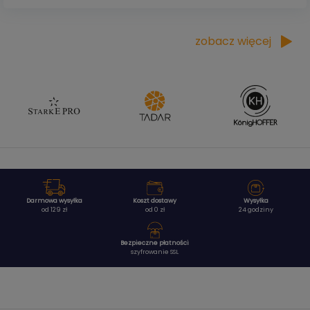
zobacz więcej
Darmowa wysyłka
Koszt dostawy
Wysyłka
od 129 zł
od 0 zł
24 godziny
Bezpieczne płatności
szyfrowanie SSL