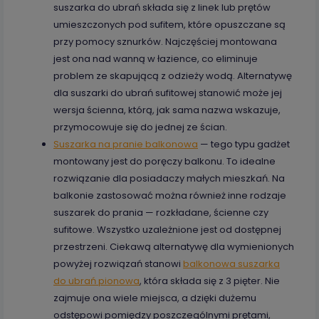
suszarka do ubrań składa się z linek lub prętów
umieszczonych pod sufitem, które opuszczane są
przy pomocy sznurków. Najczęściej montowana
jest ona nad wanną w łazience, co eliminuje
problem ze skapującą z odzieży wodą. Alternatywę
dla suszarki do ubrań sufitowej stanowić może jej
wersja ścienna, którą, jak sama nazwa wskazuje,
przymocowuje się do jednej ze ścian.
Suszarka na pranie balkonowa
— tego typu gadżet
montowany jest do poręczy balkonu. To idealne
rozwiązanie dla posiadaczy małych mieszkań. Na
balkonie zastosować można również inne rodzaje
suszarek do prania — rozkładane, ścienne czy
sufitowe. Wszystko uzależnione jest od dostępnej
przestrzeni. Ciekawą alternatywę dla wymienionych
powyżej rozwiązań stanowi
balkonowa suszarka
do ubrań pionowa
, która składa się z 3 pięter. Nie
zajmuje ona wiele miejsca, a dzięki dużemu
odstępowi pomiędzy poszczególnymi prętami,