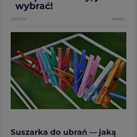
wybrać!
1.09.2019
PORADY
Suszarka do ubrań — jaką