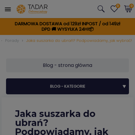
0
0
DARMOWA DOSTAWA od 129zł INPOST / od 149zł
DPD
🚚
WYSYŁKA 24H!📦
Porady
Jaka suszarka do ubrań? Podpowiadamy, jak wybrać!
Blog - strona główna
BLOG - KATEGORIE
Jaka suszarka do
ubrań?
Podpowiadamy, jak