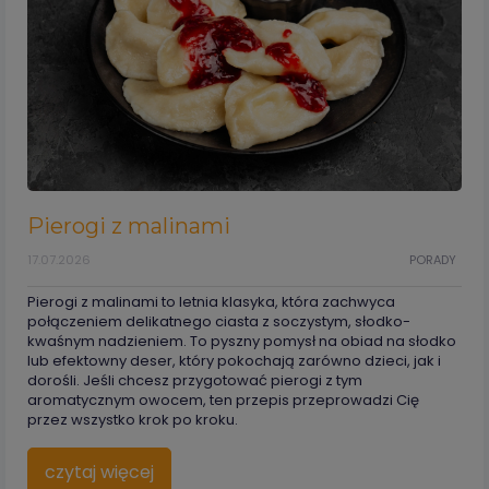
Pierogi z malinami
17.07.2026
PORADY
Pierogi z malinami to letnia klasyka, która zachwyca
połączeniem delikatnego ciasta z soczystym, słodko-
kwaśnym nadzieniem. To pyszny pomysł na obiad na słodko
lub efektowny deser, który pokochają zarówno dzieci, jak i
dorośli. Jeśli chcesz przygotować pierogi z tym
aromatycznym owocem, ten przepis przeprowadzi Cię
przez wszystko krok po kroku.
czytaj więcej