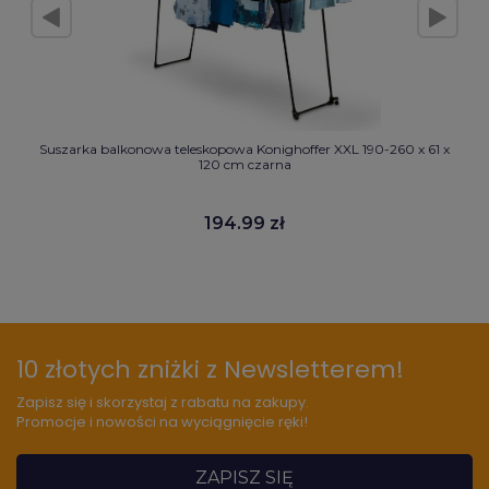
Suszarka balkonowa teleskopowa Konighoffer XXL 190-260 x 61 x
120 cm czarna
194.99 zł
10 złotych zniżki z Newsletterem!
Zapisz się i skorzystaj z rabatu na zakupy.
Promocje i nowości na wyciągnięcie ręki!
ZAPISZ SIĘ