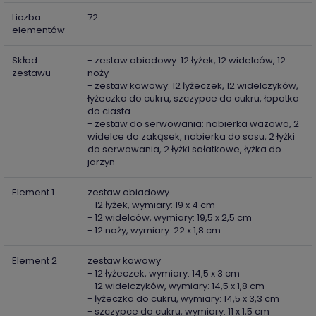
Liczba
72
elementów
Skład
- zestaw obiadowy: 12 łyżek, 12 widelców, 12
zestawu
noży
- zestaw kawowy: 12 łyżeczek, 12 widelczyków,
łyżeczka do cukru, szczypce do cukru, łopatka
do ciasta
- zestaw do serwowania: nabierka wazowa, 2
widelce do zakąsek, nabierka do sosu, 2 łyżki
do serwowania, 2 łyżki sałatkowe, łyżka do
jarzyn
Element 1
zestaw obiadowy
- 12 łyżek, wymiary: 19 x 4 cm
- 12 widelców, wymiary: 19,5 x 2,5 cm
- 12 noży, wymiary: 22 x 1,8 cm
Element 2
zestaw kawowy
- 12 łyżeczek, wymiary: 14,5 x 3 cm
- 12 widelczyków, wymiary: 14,5 x 1,8 cm
- łyżeczka do cukru, wymiary: 14,5 x 3,3 cm
- szczypce do cukru, wymiary: 11 x 1,5 cm