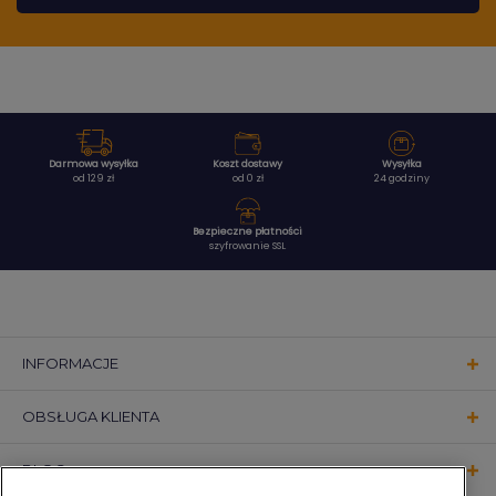
Darmowa wysyłka
Koszt dostawy
Wysyłka
od 129 zł
od 0 zł
24 godziny
Bezpieczne płatności
szyfrowanie SSL
INFORMACJE
OBSŁUGA KLIENTA
BLOG