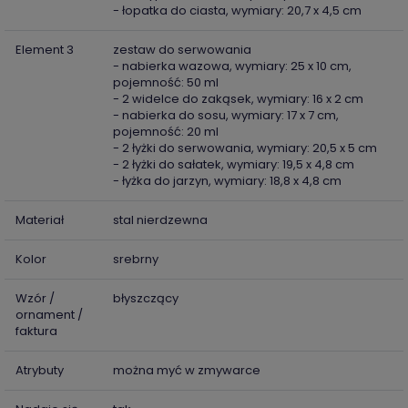
- łopatka do ciasta, wymiary: 20,7 x 4,5 cm
Element 3
zestaw do serwowania
- nabierka wazowa, wymiary: 25 x 10 cm,
pojemność: 50 ml
- 2 widelce do zakąsek, wymiary: 16 x 2 cm
- nabierka do sosu, wymiary: 17 x 7 cm,
pojemność: 20 ml
- 2 łyżki do serwowania, wymiary: 20,5 x 5 cm
- 2 łyżki do sałatek, wymiary: 19,5 x 4,8 cm
- łyżka do jarzyn, wymiary: 18,8 x 4,8 cm
Materiał
stal nierdzewna
Kolor
srebrny
Wzór /
błyszczący
ornament /
faktura
Atrybuty
można myć w zmywarce