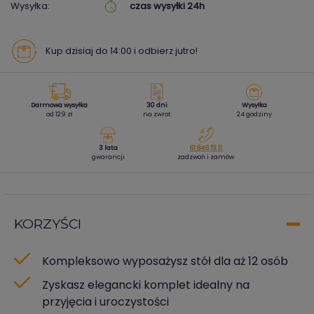
Wysyłka:
czas wysyłki 24h
Kup dzisiaj do 14:00 i odbierz jutro!
Darmowa wysyłka
30 dni
Wysyłka
od 129 zł
na zwrot
24 godziny
3 lata
61 846 51 11
gwarancji
zadzwoń i zamów
KORZYŚCI
Kompleksowo wyposażysz stół dla aż 12 osób
Zyskasz elegancki komplet idealny na
przyjęcia i uroczystości