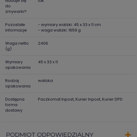
Nadaje się
tak
do
zmywarki?
Pozostałe
- wymiary walizki: 45 x 33 x 11 cm
informacje
- waga walizki: 1659 g
Waga netto
2406
(g)
Wymiary
45 x 33 x 11
opakowania
Rodzaj
walizka
opakowania
Dostępna
Paczkomat Inpost, Kurier Inpost, Kurier DPD
forma
dostawy
PODMIOT ODPOWIEDZIALNY