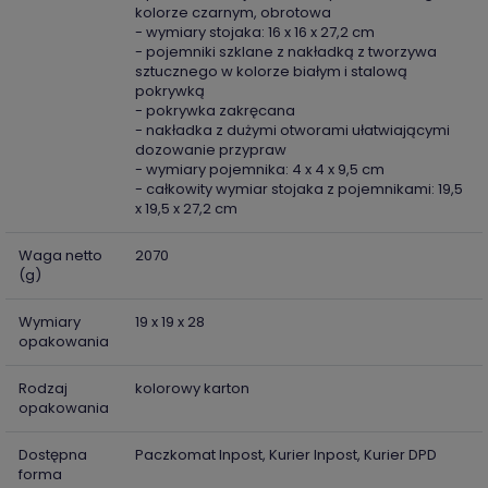
kolorze czarnym, obrotowa
- wymiary stojaka: 16 x 16 x 27,2 cm
- pojemniki szklane z nakładką z tworzywa
sztucznego w kolorze białym i stalową
pokrywką
- pokrywka zakręcana
- nakładka z dużymi otworami ułatwiającymi
dozowanie przypraw
- wymiary pojemnika: 4 x 4 x 9,5 cm
- całkowity wymiar stojaka z pojemnikami: 19,5
x 19,5 x 27,2 cm
Waga netto
2070
(g)
Wymiary
19 x 19 x 28
opakowania
Rodzaj
kolorowy karton
opakowania
Dostępna
Paczkomat Inpost, Kurier Inpost, Kurier DPD
forma