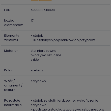
EAN
5903313418898
Liczba
17
elementów
Elementy
- stojak
zestawu
- 16 szklanych pojemników do przypraw
Materiał
stal nierdzewna
tworzywo sztuczne
szkło
Kolor
srebrny
Wzór /
satynowy
ornament /
faktura
Pozostałe
- stojak ze stali nierdzewnej, wykończenie
informacje
satynowe
- podstawa stojaka z tworzywa sztucznego w