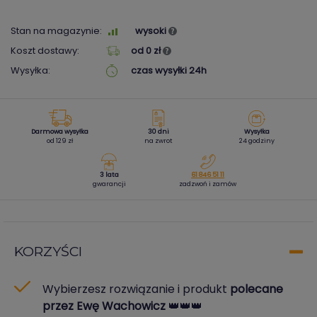
Stan na magazynie:
wysoki
Koszt dostawy:
od 0 zł
Wysyłka:
czas wysyłki 24h
Darmowa wysyłka
30 dni
Wysyłka
od 129 zł
na zwrot
24 godziny
3 lata
61 846 51 11
gwarancji
zadzwoń i zamów
KORZYŚCI
Wybierzesz rozwiązanie i produkt
polecane
przez Ewę Wachowicz
👑👑👑