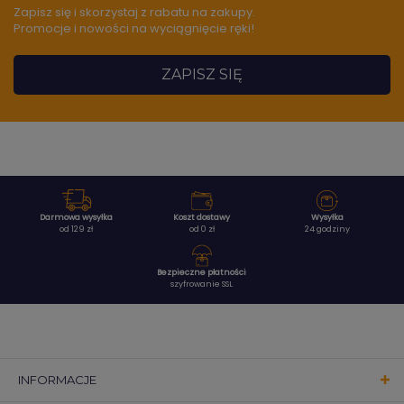
Zapisz się i skorzystaj z rabatu na zakupy.
Promocje i nowości na wyciągnięcie ręki!
ZAPISZ SIĘ
Darmowa wysyłka
Koszt dostawy
Wysyłka
od 129 zł
od 0 zł
24 godziny
Bezpieczne płatności
szyfrowanie SSL
INFORMACJE