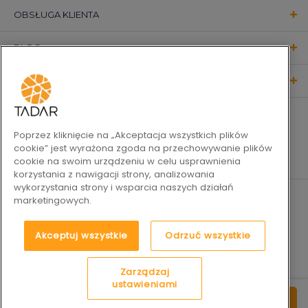
OBSŁUGA KLIENTA
BLOG
KONTAKT
OBSERWUJ NAS
Poprzez kliknięcie na „Akceptacja wszystkich plików
cookie” jest wyrażona zgoda na przechowywanie plików
cookie na swoim urządzeniu w celu usprawnienia
korzystania z nawigacji strony, analizowania
wykorzystania strony i wsparcia naszych działań
marketingowych.
Akceptuj wszystkie
Odrzuć wszystkie
Zarządzaj
ustawieniami
71
2019-2026 © Tadar Codzienne
Platforma e-commerce by
25
do koszyka