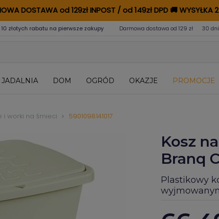
OWA DOSTAWA od 129zł INPOST / od 149zł DPD
🚚
WYSYŁKA 2
 10 złotych rabatu na pierwsze zakupy
Darmowa dostawa od 129 zł
30 dni
JADALNIA
DOM
OGRÓD
OKAZJE
PROMOCJE
 i worki na śmieci
5901098141017
Kosz na
Branq Co
Plastikowy k
wyjmowany