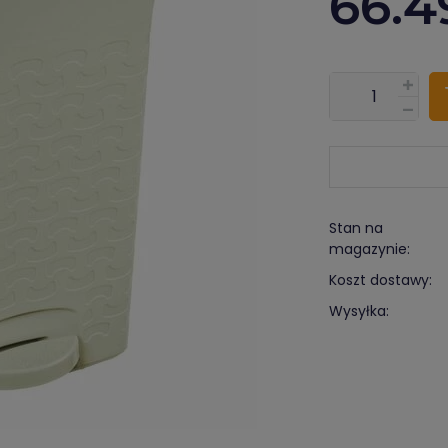
66.4
???pl.msg.item.
Stan na
magazynie:
Koszt dostawy:
Wysyłka: