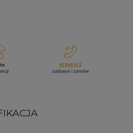
ata
61 846 51 11
ncji
zadzwoń i zamów
FIKACJA