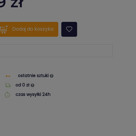
9
zł
quantity???
Dodaj
do koszyka
ostatnie sztuki
od 0 zł
czas wysyłki 24h