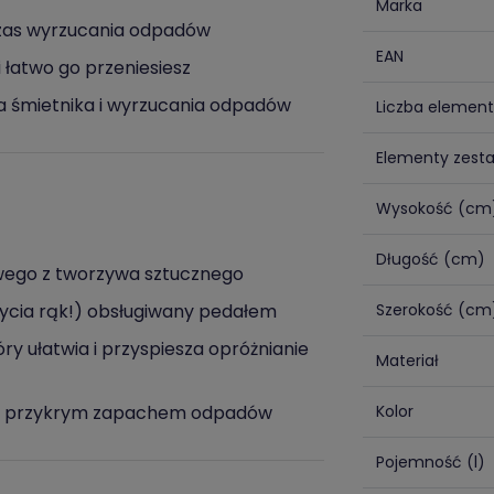
Marka
dczas wyrzucania odpadów
EAN
 łatwo go przeniesiesz
a śmietnika i wyrzucania odpadów
Liczba elemen
Elementy zest
Wysokość (cm
Długość (cm)
kowego z tworzywa sztucznego
ycia rąk!) obsługiwany pedałem
Szerokość (cm
 ułatwia i przyspiesza opróżnianie
Materiał
ed przykrym zapachem odpadów
Kolor
Pojemność (l)