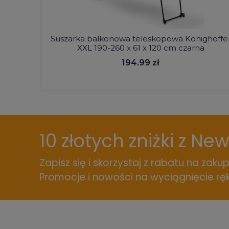
Suszarka balkonowa teleskopowa Konighoffe
XXL 190-260 x 61 x 120 cm czarna
194.99 zł
10 złotych zniżki z Ne
Zapisz się i skorzystaj z rabatu na zakup
Promocje i nowości na wyciągnięcie ręk