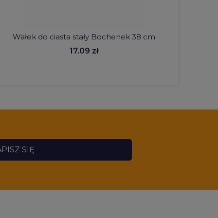
Wałek do ciasta stały Bochenek 38 cm
Tarka
17.09 zł
PISZ SIĘ