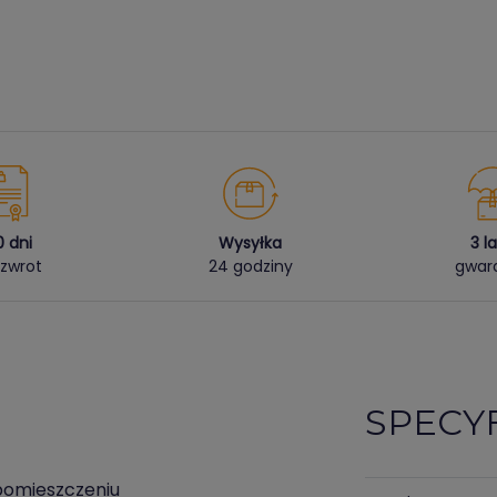
0 dni
Wysyłka
3 l
zwrot
24 godziny
gwara
SPECY
 pomieszczeniu