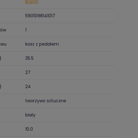
BranQ
5901098141017
tów
1
awu
kosz z pedałem
)
35.5
27
)
24
tworzywo sztuczne
biały
10.0