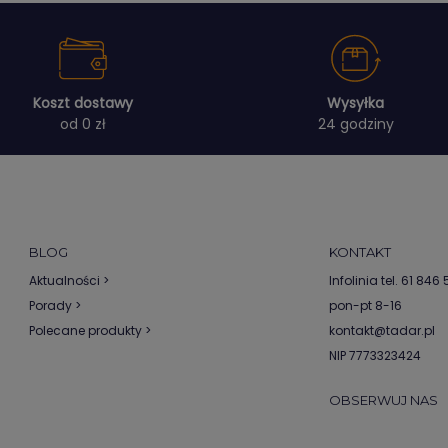
Koszt dostawy
Wysyłka
od 0 zł
24 godziny
BLOG
KONTAKT
Aktualności >
Infolinia tel.
61 846 5
Porady >
pon-pt 8-16
Polecane produkty >
kontakt@tadar.pl
NIP 7773323424
OBSERWUJ NAS