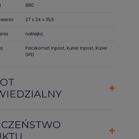
)
880
owania
27 x 24 x 35,5
ania
naklejka
ma
Paczkomat Inpost, Kurier Inpost, Kurier
DPD
OT
IEDZIALNY
ECZEŃSTWO
UKTU