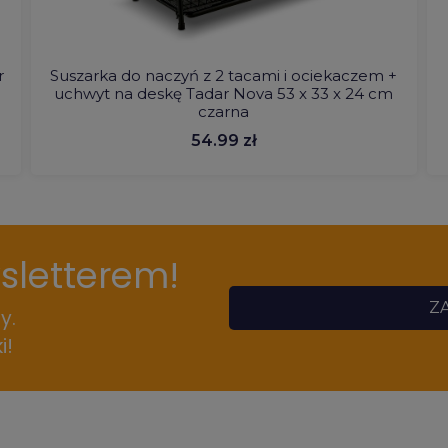
r
Suszarka do naczyń z 2 tacami i ociekaczem +
uchwyt na deskę Tadar Nova 53 x 33 x 24 cm
czarna
54.99 zł
wsletterem!
ZA
y.
i!