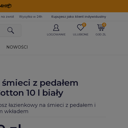
4H!📦
 na zwrot
Wysyłka w 24
h
Kupujesz jako: klient indywidualny
0
0
LOGOWANIE
ULUBIONE
0.00 ZŁ
NOWOŚCI
 śmieci z pedałem
tton 10 l biały
osz łazienkowy na śmieci z pedałem i
m wkładem