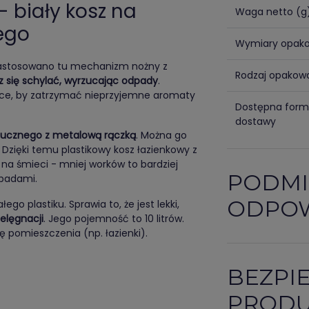
- biały kosz na
Waga netto (g
ego
Wymiary opak
Zastosowano tu mechanizm nożny z
Rodzaj opakow
z się schylać, wyrzucając odpady
.
sce, by zatrzymać nieprzyjemne aromaty
Dostępna for
dostawy
tucznego z metalową rączką
. Można go
. Dzięki temu plastikowy kosz łazienkowy z
a śmieci - mniej worków to bardziej
PODMI
padami.
ODPOW
o plastiku. Sprawia to, że jest lekki,
ielęgnacji
. Jego pojemność to 10 litrów.
 pomieszczenia (np. łazienki).
BEZPI
PROD