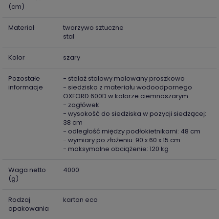
(cm)
Materiał
tworzywo sztuczne
stal
Kolor
szary
Pozostałe
- stelaż stalowy malowany proszkowo
informacje
- siedzisko z materiału wodoodpornego
OXFORD 600D w kolorze ciemnoszarym
- zagłówek
- wysokość do siedziska w pozycji siedzącej:
38 cm
- odległość między podłokietnikami: 48 cm
- wymiary po złożeniu: 90 x 60 x 15 cm
- maksymalne obciążenie: 120 kg
Waga netto
4000
(g)
Rodzaj
karton eco
opakowania