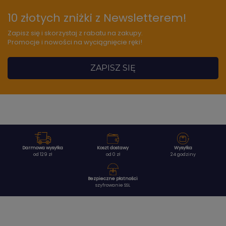
10 złotych zniżki z Newsletterem!
Zapisz się i skorzystaj z rabatu na zakupy.
Promocje i nowości na wyciągnięcie ręki!
ZAPISZ SIĘ
Darmowa wysyłka
Koszt dostawy
Wysyłka
od 129 zł
od 0 zł
24 godziny
Bezpieczne płatności
szyfrowanie SSL