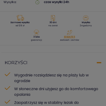
Wysyłka:
czas wysyłki 24h
Darmowa wysyłka
30 dni
Wysyłka
od 129 zł
na zwrot
24 godziny
3 lata
61 846 51 11
gwarancji
zadzwoń i zamów
KORZYŚCI
Wygodnie rozsiądziesz się na plaży lub w
ogrodzie
W słoneczne dni użyjesz go do komfortowego
opalania
Zaopatrzysz się w stabilny leżak do