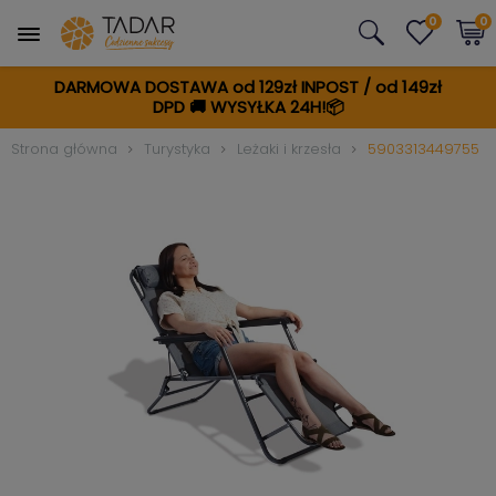
0
0
DARMOWA DOSTAWA od 129zł INPOST / od 149zł
DPD
🚚
WYSYŁKA 24H!📦
Strona główna
Turystyka
Leżaki i krzesła
5903313449755