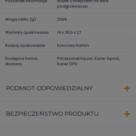
Pozostałe informacje
stojak z miejscem na dwa
podgrzewacze
Waga netto (g)
2098
Wymiary opakowania
14 x 35,5 x 27
Rodzaj opakowania
kolorowy karton
Dostępna forma
Paczkomat Inpost, Kurier Inpost,
dostawy
Kurier DPD
PODMIOT ODPOWIEDZIALNY
BEZPIECZEŃSTWO PRODUKTU