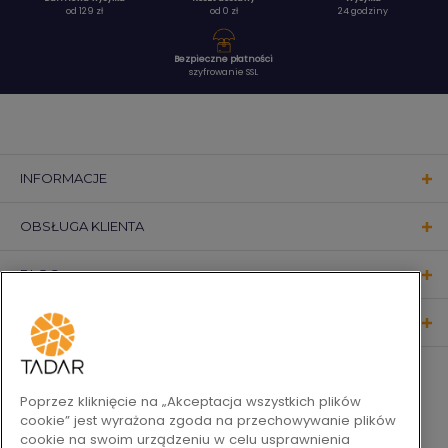
od 129 zł
od 0 zł
24 godziny
Bezpieczne płatności
szyfrowanie SSL
INFORMACJE
OBSŁUGA KLIENTA
BLOG
KONTAKT
OBSERWUJ NAS
Poprzez kliknięcie na „Akceptacja wszystkich plików
cookie” jest wyrażona zgoda na przechowywanie plików
cookie na swoim urządzeniu w celu usprawnienia