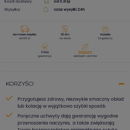
Koszt dostawy:
od 0 zł
Wysyłka:
czas wysyłki 24h
Darmowa wysyłka
30 dni
Wysyłka
od 129 zł
na zwrot
24 godziny
3 lata
61 846 51 11
gwarancji
zadzwoń i zamów
KORZYŚCI
Przygotujesz zdrowy, niezwykle smaczny obiad
lub kolację w wyjątkowo szybki sposób
Poręczne uchwyty dają gwarancję wygodne
przenoszenia naczynia, a także zwiększają
Twoje bezpieczeństwo minimalizując ryzyko