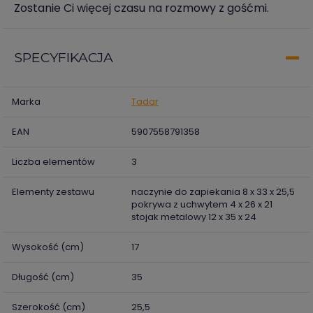
Zostanie Ci więcej czasu na rozmowy z gośćmi.
SPECYFIKACJA
Marka
Tadar
EAN
5907558791358
Liczba elementów
3
Elementy zestawu
naczynie do zapiekania 8 x 33 x 25,5
pokrywa z uchwytem 4 x 26 x 21
stojak metalowy 12 x 35 x 24
Wysokość (cm)
17
Długość (cm)
35
Szerokość (cm)
25,5