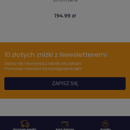
120 cm czarna
194.99 zł
10 złotych zniżki z Newsletterem!
Zapisz się i skorzystaj z rabatu na zakupy.
Promocje i nowości na wyciągnięcie ręki!
ZAPISZ SIĘ
Darmowa wysyłka
Koszt dostawy
Wysyłka