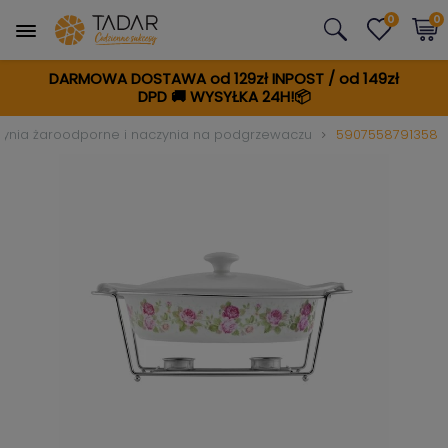
0
0
DARMOWA DOSTAWA od 129zł INPOST / od 149zł
DPD
🚚
WYSYŁKA 24H!📦
ynia żaroodporne i naczynia na podgrzewaczu
5907558791358