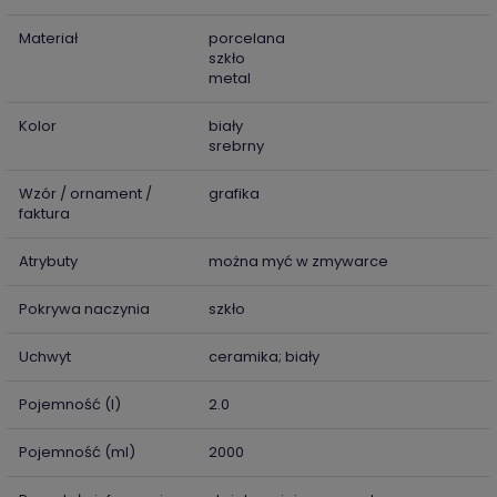
Materiał
porcelana
szkło
metal
Kolor
biały
srebrny
Wzór / ornament /
grafika
faktura
Atrybuty
można myć w zmywarce
Pokrywa naczynia
szkło
Uchwyt
ceramika; biały
Pojemność (l)
2.0
Pojemność (ml)
2000