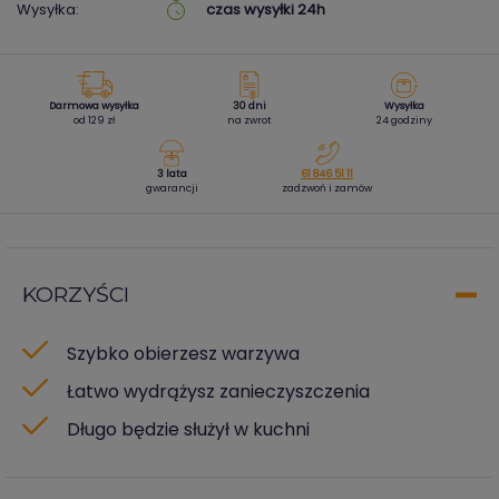
Wysyłka:
czas wysyłki 24h
Darmowa wysyłka
30 dni
Wysyłka
od 129 zł
na zwrot
24 godziny
3 lata
61 846 51 11
gwarancji
zadzwoń i zamów
KORZYŚCI
Szybko obierzesz warzywa
Łatwo wydrążysz zanieczyszczenia
Długo będzie służył w kuchni