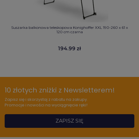
Suszarka balkonowa teleskopowa Konighoffer XXL 190-260 x 61 x
120 cm czarna
194.99 zł
10 złotych zniżki z Newsletterem!
Zapisz się i skorzystaj z rabatu na zakupy.
Promocje i nowości na wyciągnięcie ręki!
ZAPISZ SIĘ