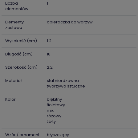
Liczba
1
elementów
Elementy
obieraczka do warzyw
zestawu
Wysokość (cm)
1.2
Długość (cm)
18
Szerokość (cm)
2.2
Materiał
stal nierdzewna
tworzywo sztuczne
Kolor
błękitny
fioletowy
mix
różowy
żółty
Wzór / ornament
błyszczący