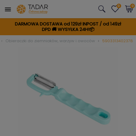
0
0
DARMOWA DOSTAWA od 129zł INPOST / od 149zł
DPD
🚚
WYSYŁKA 24H!📦
Obieraczki do ziemniaków, warzyw i owoców
5903313402378