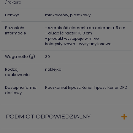
/ faktura
Uchwyt
mix kolorów, plastikowy
Pozostałe
- szerokość elementu do obierania: 5 cm
informacje
- długość rączki: 10,3 cm
- produkt występuje w mixie
kolorystycznym - wysyłany losowo
Waga netto (g)
30
Rodzaj
naklejka
opakowania
Dostępna forma
Paczkomat Inpost, Kurier Inpost, Kurier DPD
dostawy
PODMIOT ODPOWIEDZIALNY