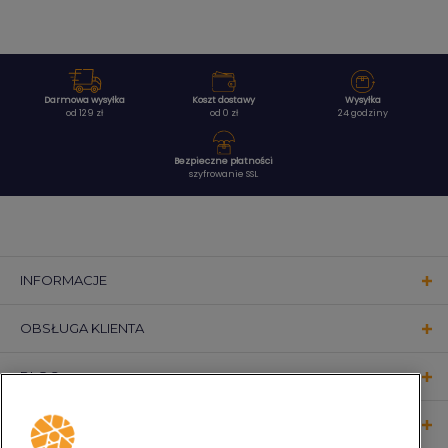
Darmowa wysyłka
Koszt dostawy
Wysyłka
od 129 zł
od 0 zł
24 godziny
Bezpieczne płatności
szyfrowanie SSL
INFORMACJE
OBSŁUGA KLIENTA
BLOG
KONTAKT