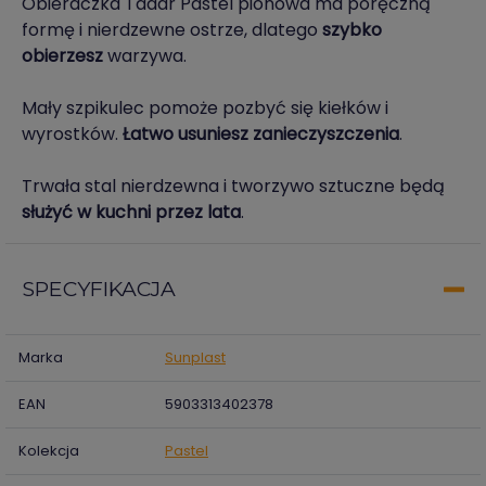
Obieraczka Tadar Pastel pionowa ma poręczną
formę i nierdzewne ostrze, dlatego
szybko
obierzesz
warzywa.
Mały szpikulec pomoże pozbyć się kiełków i
wyrostków.
Łatwo usuniesz zanieczyszczenia
.
Trwała stal nierdzewna i tworzywo sztuczne będą
służyć w kuchni przez lata
.
SPECYFIKACJA
Marka
Sunplast
EAN
5903313402378
Kolekcja
Pastel