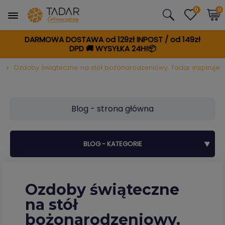
0
0
DARMOWA DOSTAWA od 129zł INPOST / od 149zł
DPD
🚚
WYSYŁKA 24H!📦
y
Ozdoby świąteczne na stół bożonarodzeniowy. Tadar inspiruje
Blog - strona główna
BLOG - KATEGORIE
Ozdoby świąteczne
na stół
bożonarodzeniowy.