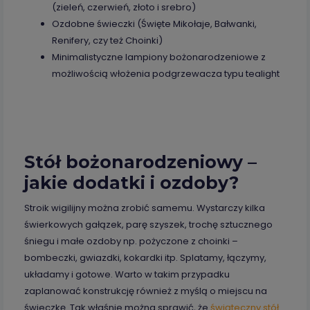
(zieleń, czerwień, złoto i srebro)
Ozdobne świeczki (Święte Mikołaje, Bałwanki,
Renifery, czy też Choinki)
Minimalistyczne lampiony bożonarodzeniowe z
możliwością włożenia podgrzewacza typu tealight
Stół bożonarodzeniowy –
jakie dodatki i ozdoby?
Stroik wigilijny można zrobić samemu. Wystarczy kilka
świerkowych gałązek, parę szyszek, trochę sztucznego
śniegu i małe ozdoby np. pożyczone z choinki –
bombeczki, gwiazdki, kokardki itp. Splatamy, łączymy,
układamy i gotowe. Warto w takim przypadku
zaplanować konstrukcję również z myślą o miejscu na
świeczkę. Tak właśnie można sprawić, że
świąteczny stół