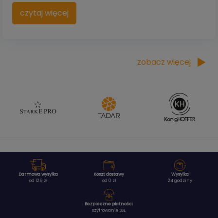
czytaj więcej
zobacz więcej
Darmowa wysyłka
Koszt dostawy
Wysyłka
od 129 zł
od 0 zł
24 godziny
Bezpieczne płatności
szyfrowanie SSL