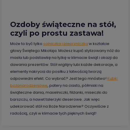
Ozdoby świąteczne na stół,
czyli po prostu zastawa!
Może to być tylko
solniczka i pieprzniczka
w kształcie
głowy Świętego Mikołaja. Możesz kupić stylizowany nóż do
masła lub podstawkę na łyżkę w klimacie świąt i okazji do
dawania prezentów. Stół wigilijny lubi każde dekoracje, a
elementy nakrycia do posiłku z łatwością tworzą
odpowiedni efekt. Co wybrać? Jest tego mnóstwo!
Kubki
bożonarodzeniowe
, patery na ciasto, półmiski na
świąteczne dania, maselniczki, filiżanki, miseczki do
barszczu, a nawet talerzyki deserowe. Jak więc
udekorować stół na Boże Narodzenie? Oczywiście z
radością, czyli w klimacie tych pięknych świąt!