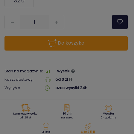
32.0
???pl.msg.item.quantity???
do koszyka
Stan na magazynie:
wysoki
Koszt dostawy:
od 0 zł
Wysyłka:
czas wysyłki 24h
Darmowa wysyłka
30 dni
Wysyłka
od 129 zł
na zwrot
24 godziny
3 lata
61 846 51 11