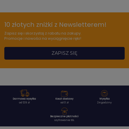
10 złotych zniżki z Newsletterem!
Zapisz się i skorzystaj z rabatu na zakupy.
Promocje i nowości na wyciągnięcie ręki!
ZAPISZ SIĘ
Darmowa wysyłka
Koszt dostawy
Wysyłka
od 129 zł
od 0 zł
24 godziny
Bezpieczne płatności
szyfrowanie SSL