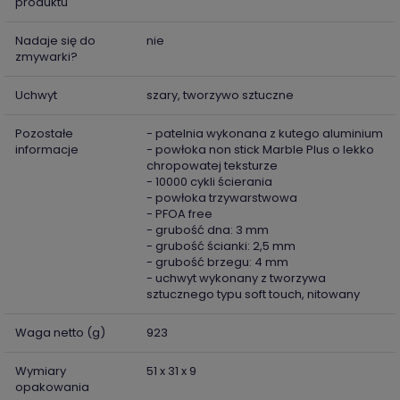
produktu
Nadaje się do
nie
zmywarki?
Uchwyt
szary, tworzywo sztuczne
Pozostałe
- patelnia wykonana z kutego aluminium
informacje
- powłoka non stick Marble Plus o lekko
chropowatej teksturze
- 10000 cykli ścierania
- powłoka trzywarstwowa
- PFOA free
- grubość dna: 3 mm
- grubość ścianki: 2,5 mm
- grubość brzegu: 4 mm
- uchwyt wykonany z tworzywa
sztucznego typu soft touch, nitowany
Waga netto (g)
923
Wymiary
51 x 31 x 9
opakowania