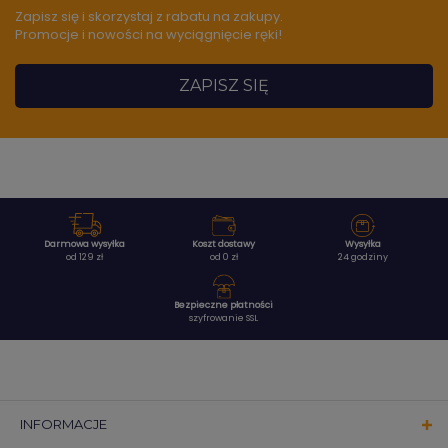
Zapisz się i skorzystaj z rabatu na zakupy.
Promocje i nowości na wyciągnięcie ręki!
ZAPISZ SIĘ
Darmowa wysyłka
Koszt dostawy
Wysyłka
od 129 zł
od 0 zł
24 godziny
Bezpieczne płatności
szyfrowanie SSL
INFORMACJE