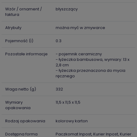
Wzór / ornament /
błyszczący
faktura
Atrybuty
można myć w zmywarce
Pojemność (l)
0.3
Pozostałe informacje
- pojemnik ceramiczny
- łyżeczka bambusowa, wymiary: 13 x
2,8 cm
- łyżeczka przeznaczona do mycia
ręcznego
Waga netto (g)
332
Wymiary
11,5 x 11,5 x 11,5
opakowania
Rodzaj opakowania
kolorowy karton
Dostępna forma
Paczkomat Inpost, Kurier Inpost, Kurier