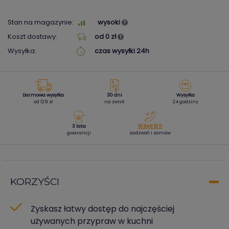
Stan na magazynie:
wysoki
Koszt dostawy:
od 0 zł
Wysyłka:
czas wysyłki 24h
Darmowa wysyłka
30 dni
Wysyłka
od 129 zł
na zwrot
24 godziny
3 lata
61 846 51 11
gwarancji
zadzwoń i zamów
KORZYŚCI
Zyskasz łatwy dostęp do najczęściej
używanych przypraw w kuchni