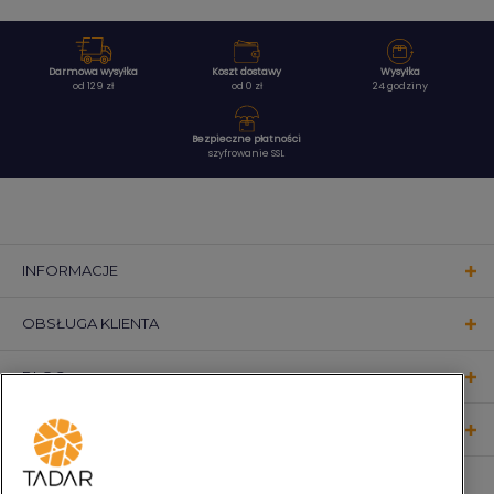
Darmowa wysyłka
Koszt dostawy
Wysyłka
od 129 zł
od 0 zł
24 godziny
Bezpieczne płatności
szyfrowanie SSL
INFORMACJE
OBSŁUGA KLIENTA
BLOG
KONTAKT