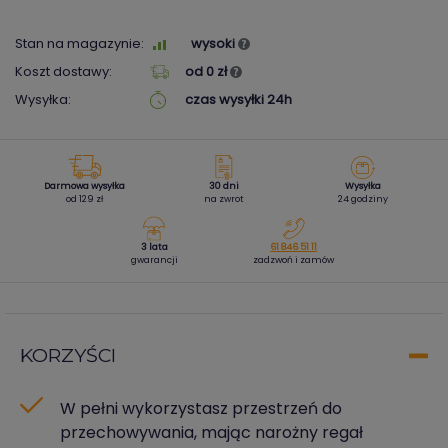
Stan na magazynie:
wysoki
Koszt dostawy:
od 0 zł
Wysyłka:
czas wysyłki 24h
Darmowa wysyłka
30 dni
Wysyłka
od 129 zł
na zwrot
24 godziny
3 lata
61 846 51 11
gwarancji
zadzwoń i zamów
KORZYŚCI
W pełni wykorzystasz przestrzeń do
przechowywania, mając narożny regał