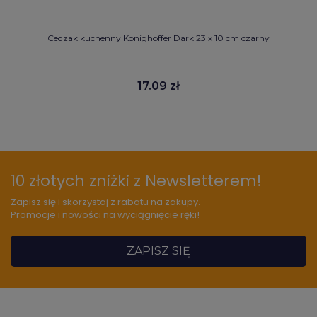
Cedzak kuchenny Konighoffer Dark 23 x 10 cm czarny
17.09 zł
10 złotych zniżki z Newsletterem!
Zapisz się i skorzystaj z rabatu na zakupy.
Promocje i nowości na wyciągnięcie ręki!
ZAPISZ SIĘ