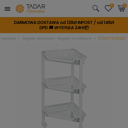
0
0
DARMOWA DOSTAWA od 129zł INPOST / od 149zł
DPD
🚚
WYSYŁKA 24H!📦
owywania
Regały domowe • Regały na kółkach
5706773125210