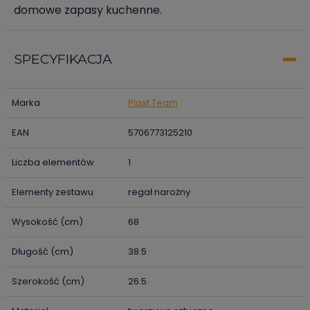
domowe zapasy kuchenne.
SPECYFIKACJA
Marka
Plast Team
EAN
5706773125210
Liczba elementów
1
Elementy zestawu
regał narożny
Wysokość (cm)
68
Długość (cm)
38.5
Szerokość (cm)
26.5