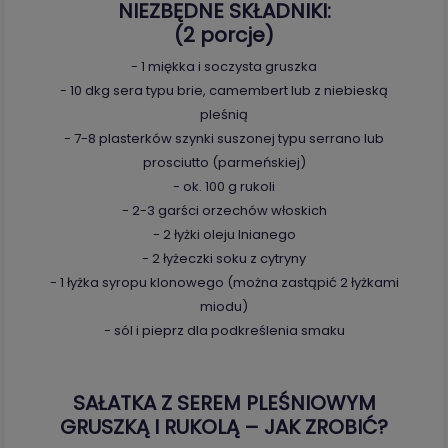
NIEZBĘDNE SKŁADNIKI:
(2 porcje)
- 1 miękka i soczysta gruszka
- 10 dkg sera typu brie, camembert lub z niebieską
pleśnią
- 7-8 plasterków szynki suszonej typu serrano lub
prosciutto (parmeńskiej)
- ok. 100 g rukoli
- 2-3 garści orzechów włoskich
- 2 łyżki oleju lnianego
- 2 łyżeczki soku z cytryny
- 1 łyżka syropu klonowego (można zastąpić 2 łyżkami
miodu)
- sól i pieprz dla podkreślenia smaku
SAŁATKA Z SEREM PLEŚNIOWYM
GRUSZKĄ I RUKOLĄ – JAK ZROBIĆ?