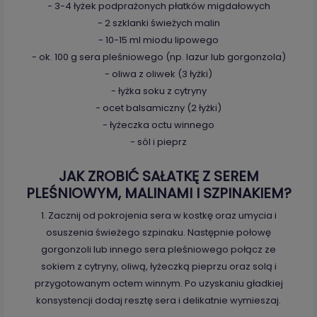
- 3-4 łyżek podprażonych płatków migdałowych
- 2 szklanki świeżych malin
- 10-15 ml miodu lipowego
- ok. 100 g sera pleśniowego (np. lazur lub gorgonzola)
- oliwa z oliwek (3 łyżki)
- łyżka soku z cytryny
- ocet balsamiczny (2 łyżki)
- łyżeczka octu winnego
- sól i pieprz
JAK ZROBIĆ SAŁATKĘ Z SEREM
PLEŚNIOWYM, MALINAMI I SZPINAKIEM?
1. Zacznij od pokrojenia sera w kostkę oraz umycia i
osuszenia świeżego szpinaku. Następnie połowę
gorgonzoli lub innego sera pleśniowego połącz ze
sokiem z cytryny, oliwą, łyżeczką pieprzu oraz solą i
przygotowanym octem winnym. Po uzyskaniu gładkiej
konsystencji dodaj resztę sera i delikatnie wymieszaj.