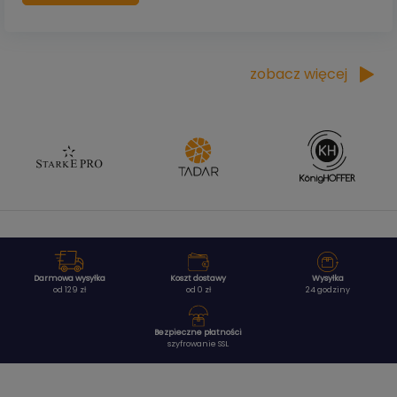
zobacz więcej
Darmowa wysyłka
Koszt dostawy
Wysyłka
od 129 zł
od 0 zł
24 godziny
Bezpieczne płatności
szyfrowanie SSL