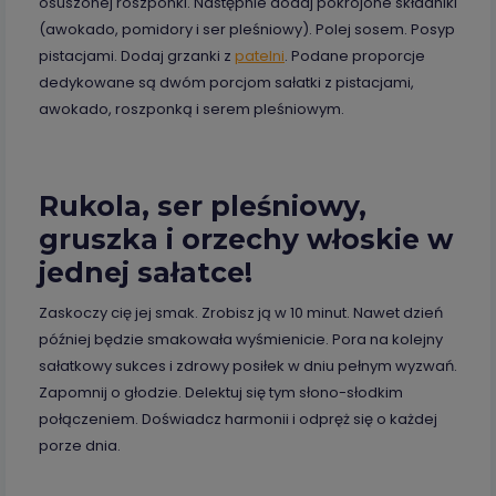
osuszonej roszponki. Następnie dodaj pokrojone składniki
(awokado, pomidory i ser pleśniowy). Polej sosem. Posyp
pistacjami. Dodaj grzanki z
patelni
. Podane proporcje
dedykowane są dwóm porcjom sałatki z pistacjami,
awokado, roszponką i serem pleśniowym.
Rukola, ser pleśniowy,
gruszka i orzechy włoskie w
jednej sałatce!
Zaskoczy cię jej smak. Zrobisz ją w 10 minut. Nawet dzień
później będzie smakowała wyśmienicie. Pora na kolejny
sałatkowy sukces i zdrowy posiłek w dniu pełnym wyzwań.
Zapomnij o głodzie. Delektuj się tym słono-słodkim
połączeniem. Doświadcz harmonii i odpręż się o każdej
porze dnia.