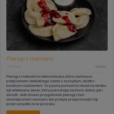
Pierogi z malinami
17.07.2026
PORADY
Pierogi z malinami to letnia klasyka, która zachwyca
połączeniem delikatnego ciasta z soczystym, słodko-
kwaśnym nadzieniem. To pyszny pomysł na obiad na słodko
lub efektowny deser, który pokochają zarówno dzieci, jak i
dorośli. Jeśli chcesz przygotować pierogi z tym
aromatycznym owocem, ten przepis przeprowadzi Cię
przez wszystko krok po kroku.