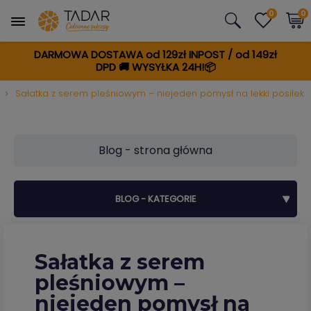
0
0
DARMOWA DOSTAWA od 129zł INPOST / od 149zł
DPD
🚚
WYSYŁKA 24H!📦
Sałatka z serem pleśniowym – niejeden pomysł na lekki posiłek
Blog - strona główna
BLOG - KATEGORIE
Sałatka z serem
pleśniowym –
niejeden pomysł na