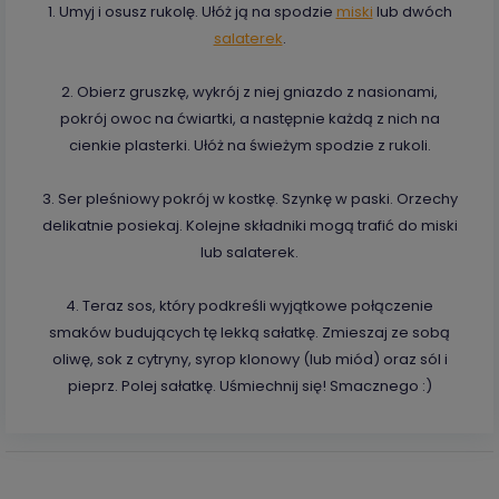
1. Umyj i osusz rukolę. Ułóż ją na spodzie
miski
lub dwóch
salaterek
.
2. Obierz gruszkę, wykrój z niej gniazdo z nasionami,
pokrój owoc na ćwiartki, a następnie każdą z nich na
cienkie plasterki. Ułóż na świeżym spodzie z rukoli.
3. Ser pleśniowy pokrój w kostkę. Szynkę w paski. Orzechy
delikatnie posiekaj. Kolejne składniki mogą trafić do miski
lub salaterek.
4. Teraz sos, który podkreśli wyjątkowe połączenie
smaków budujących tę lekką sałatkę. Zmieszaj ze sobą
oliwę, sok z cytryny, syrop klonowy (lub miód) oraz sól i
pieprz. Polej sałatkę. Uśmiechnij się! Smacznego :)