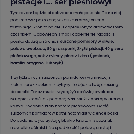
pistacje i… ser pleśniowy!
Tym razem będzie ci potrzebna mała patelnia. To na niej
podsmażysz pokrojoną w kostkę kromkę chleba
tostowego. Zrób to na oleju doprawionym aromatycznym
czosnkiem. Odpowiedni smak i dopełnienie radości z
posiłku dadzą ci również:
suszone pomidory w oliwie,
połowa awokado, 80 g roszponki, 3 łyżki pistacji, 40 g sera
pleśniowego, sok z cytryny, pieprz i zioła (tymianek,
bazylia, oregano i lubczyk).
Trzy łyżki oliwy z suszonych pomidorów wymieszaj z
ziołami oraz z sokiem z cytryny. To będzie twój dressing
do sałatki. Teraz musisz wydrążyć połówkę awokado.
Najlepiej zrobić to z pomocą łyżki. Miąższ pokrój w drobną
kostkę. Podobnie zrób z serem pleśniowym. Garść
suszonych pomidorów potnij natomiast w cienkie paski.
Do podania wykorzystaj głębokie talerz, miseczki lub
niewielkie półmiski. Na spodzie ułóż połowę umytej i