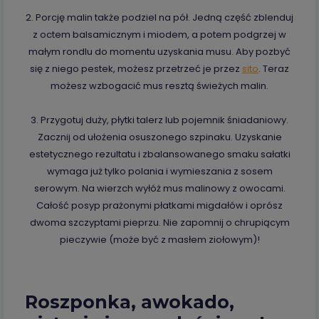
2. Porcję malin także podziel na pół. Jedną część zblenduj
z octem balsamicznym i miodem, a potem podgrzej w
małym rondlu do momentu uzyskania musu. Aby pozbyć
się z niego pestek, możesz przetrzeć je przez
sito
. Teraz
możesz wzbogacić mus resztą świeżych malin.
3. Przygotuj duży, płytki talerz lub pojemnik śniadaniowy.
Zacznij od ułożenia osuszonego szpinaku. Uzyskanie
estetycznego rezultatu i zbalansowanego smaku sałatki
wymaga już tylko polania i wymieszania z sosem
serowym. Na wierzch wyłóż mus malinowy z owocami.
Całość posyp prażonymi płatkami migdałów i oprósz
dwoma szczyptami pieprzu. Nie zapomnij o chrupiącym
pieczywie (może być z masłem ziołowym)!
Roszponka, awokado,