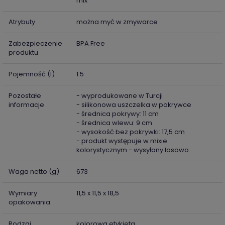
mix
Atrybuty
można myć w zmywarce
Zabezpieczenie
BPA Free
produktu
Pojemność (l)
1.5
Pozostałe
- wyprodukowane w Turcji
informacje
- silikonowa uszczelka w pokrywce
- średnica pokrywy: 11 cm
- średnica wlewu: 9 cm
- wysokość bez pokrywki: 17,5 cm
- produkt występuje w mixie
kolorystycznym - wysyłany losowo
Waga netto (g)
673
Wymiary
11,5 x 11,5 x 18,5
opakowania
Rodzaj
kolorowa etykieta