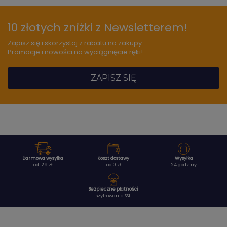
10 złotych zniżki z Newsletterem!
Zapisz się i skorzystaj z rabatu na zakupy.
Promocje i nowości na wyciągnięcie ręki!
ZAPISZ SIĘ
Darmowa wysyłka
Koszt dostawy
Wysyłka
od 129 zł
od 0 zł
24 godziny
Bezpieczne płatności
szyfrowanie SSL