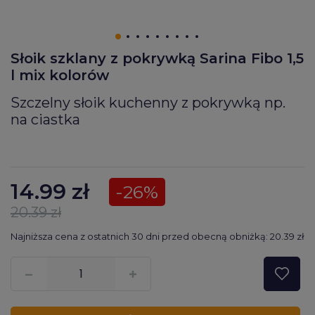
Słoik szklany z pokrywką Sarina Fibo 1,5
l mix kolorów
Szczelny słoik kuchenny z pokrywką np.
na ciastka
14.99
zł
-26%
20.39 zł
Najniższa cena z ostatnich 30 dni przed obecną obniżką: 20.39 zł
???pl.msg.item.quantity???