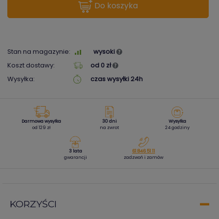
do koszyka
Stan na magazynie:
wysoki
Koszt dostawy:
od 0 zł
Wysyłka:
czas wysyłki 24h
Darmowa wysyłka
30 dni
Wysyłka
od 129 zł
na zwrot
24 godziny
3 lata
61 846 51 11
gwarancji
zadzwoń i zamów
KORZYŚCI