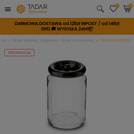
0
0
DARMOWA DOSTAWA od 129zł INPOST / od 149zł
DPD
🚚
WYSYŁKA 24H!📦
ści
Słoiki szklane, z klipsem • Słoiki z pokrywką
5903313438537
PROMOCJA