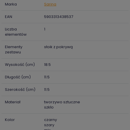
Marka
Sarina
EAN
5903313438537
Liczba
1
elementów
Elementy
słoik z pokrywą
zestawu
Wysokość (cm)
18.5
Długość (cm)
11.5
Szerokość (cm)
11.5
Materiał
tworzywo sztuczne
szkło
Kolor
czarny
szary