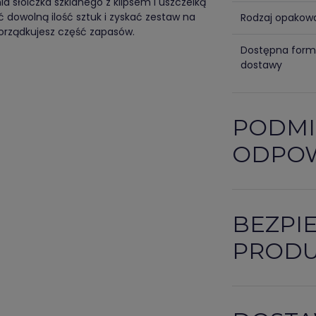
nia słoiczka szklanego z klipsem i uszczelką
 dowolną ilość sztuk i zyskać zestaw na
Rodzaj opakow
porządkujesz część zapasów.
Dostępna for
dostawy
PODMI
ODPOW
BEZPI
PROD