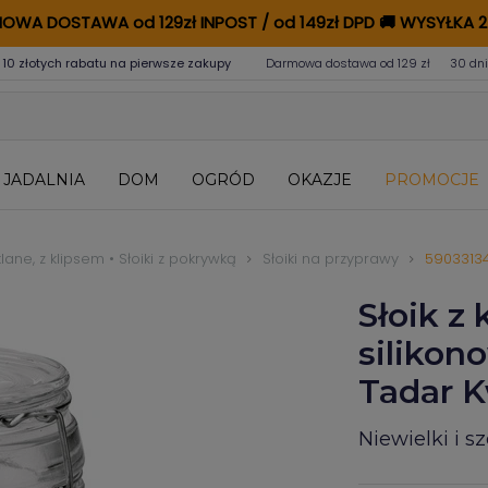
OWA DOSTAWA od 129zł INPOST / od 149zł DPD
🚚
WYSYŁKA 2
 10 złotych rabatu na pierwsze zakupy
Darmowa dostawa od 129 zł
30 dni
JADALNIA
DOM
OGRÓD
OKAZJE
PROMOCJE
zklane, z klipsem • Słoiki z pokrywką
Słoiki na przyprawy
5903313
Słoik z 
silikon
Tadar K
Niewielki i s