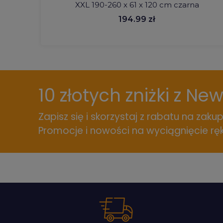
XXL 190-260 x 61 x 120 cm czarna
194.99 zł
10 złotych zniżki z Ne
Zapisz się i skorzystaj z rabatu na zakup
Promocje i nowości na wyciągnięcie ręk