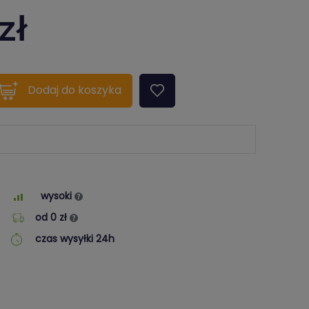
zł
quantity???
Dodaj
do koszyka
wysoki
od 0 zł
czas wysyłki 24h