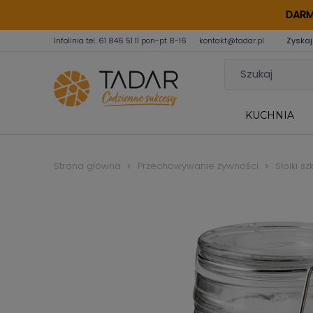
DARM
Infolinia tel.
61 846 51 11
pon-pt 8-16
kontakt@tadar.pl
Zyskaj
KUCHNIA
Strona główna
Przechowywanie żywności
Słoiki s