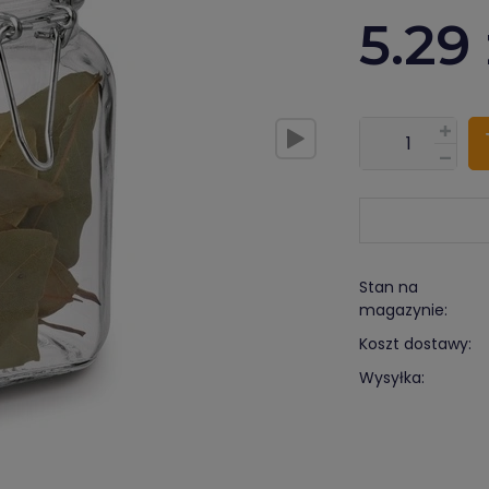
5.29
???pl.msg.item.
Stan na
magazynie:
Koszt dostawy:
Wysyłka: