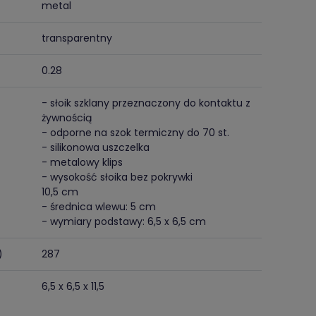
metal
transparentny
0.28
- słoik szklany przeznaczony do kontaktu z
żywnością
- odporne na szok termiczny do 70 st.
- silikonowa uszczelka
- metalowy klips
- wysokość słoika bez pokrywki
10,5 cm
- średnica wlewu: 5 cm
- wymiary podstawy: 6,5 x 6,5 cm
)
287
6,5 x 6,5 x 11,5