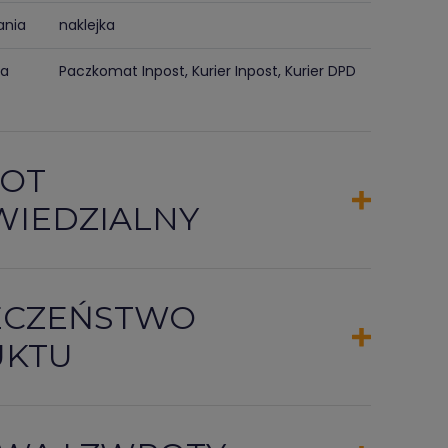
ania
naklejka
ma
Paczkomat Inpost, Kurier Inpost, Kurier DPD
OT
IEDZIALNY
ECZEŃSTWO
UKTU