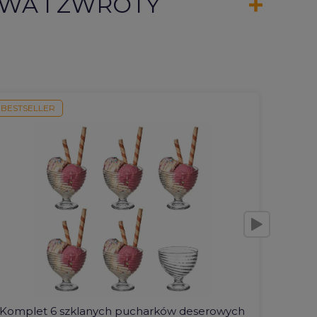
WA I ZWROTY
BESTSELLER
BESTSE
Komplet 6 szklanych pucharków deserowych
Kraja