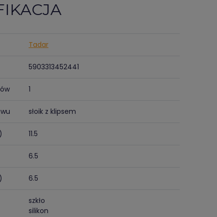
FIKACJA
Tadar
5903313452441
tów
1
awu
słoik z klipsem
)
11.5
6.5
)
6.5
szkło
silikon