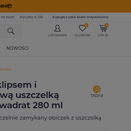
4H!📦
 na zwrot
Wysyłka w 24
h
Kupujesz jako: klient indywidualny
0
0
LOGOWANIE
ULUBIONE
0.00 ZŁ
NOWOŚCI
452441
klipsem i
ową uszczelką
wadrat 280 ml
zczelnie zamykany słoiczek z uszczelką