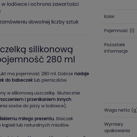
w lodówce i ochrona zawartości
z
Kolor
zamówieniu dowolnej liczby sztuk
Pojemność (l)
Pozostałe
szczelką silikonową
informacje
 pojemność 280 ml
odukt ma pojemność 280 ml. Dobrze
nadaje
ypek do babeczek
lub pierniczków.
ony w silikonową uszczelkę. Skutecznie
yszczeniem i przenikaniem innych
nia sosów do pizzy w lodówce).
Waga netto (g
liskiemu miłego prezentu
. Słoiczek
Wymiary
o kąpieli lub naturalnych miodów.
opakowania