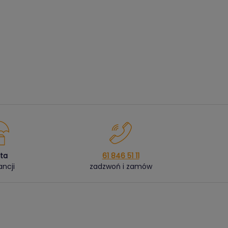
ata
61 846 51 11
ncji
zadzwoń i zamów