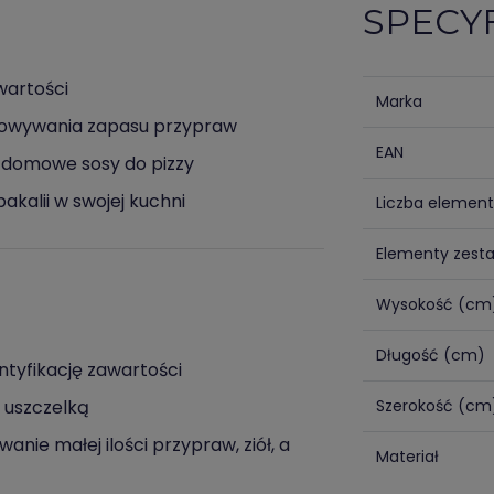
SPECY
wartości
Marka
howywania zapasu przypraw
EAN
a domowe sosy do pizzy
kalii w swojej kuchni
Liczba elemen
Elementy zest
Wysokość (cm
Długość (cm)
ntyfikację zawartości
ą uszczelką
Szerokość (cm
ie małej ilości przypraw, ziół, a
Materiał