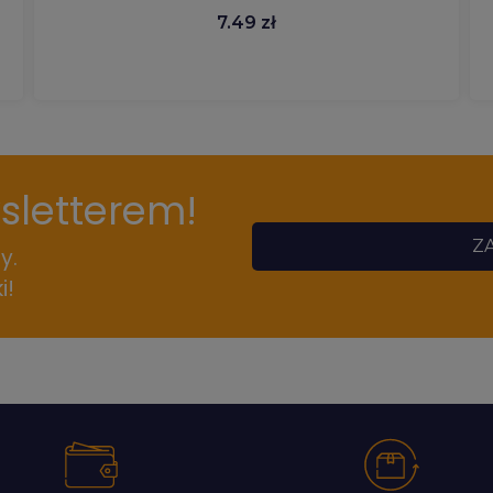
7.49 zł
wsletterem!
ZA
y.
i!