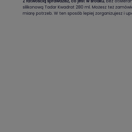
Z łatwością sprawdzisz, co jest w środku
, bez otwiera
silikonową Tadar Kwadrat 280 ml. Możesz też zamówić
miarę potrzeb. W ten sposób lepiej zorganizujesz i u