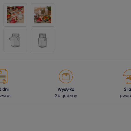
0 dni
Wysyłka
3 l
zwrot
24 godziny
gwara