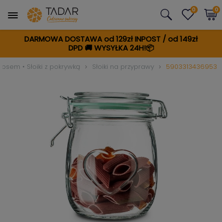
0
0
DARMOWA DOSTAWA od 129zł INPOST / od 149zł
DPD
🚚
WYSYŁKA 24H!📦
klipsem • Słoiki z pokrywką
Słoiki na przyprawy
5903313436953