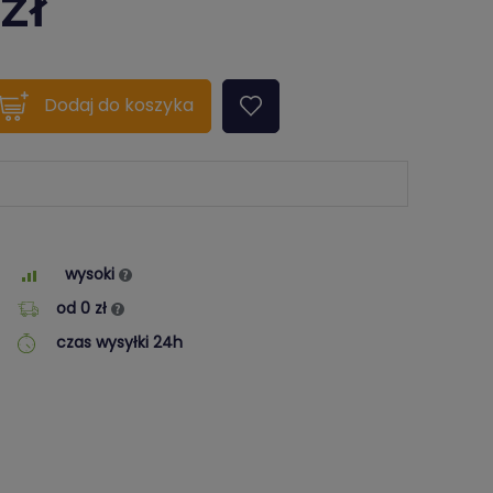
zł
quantity???
Dodaj
do koszyka
wysoki
od 0 zł
czas wysyłki 24h