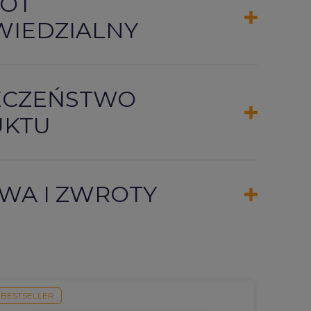
OT
IEDZIALNY
ECZEŃSTWO
UKTU
WA I ZWROTY
BESTSELLER
BESTSE