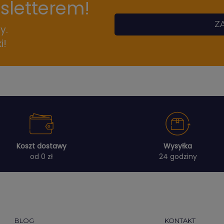
wsletterem!
ZA
y.
i!
Koszt dostawy
Wysyłka
od 0 zł
24 godziny
BLOG
KONTAKT