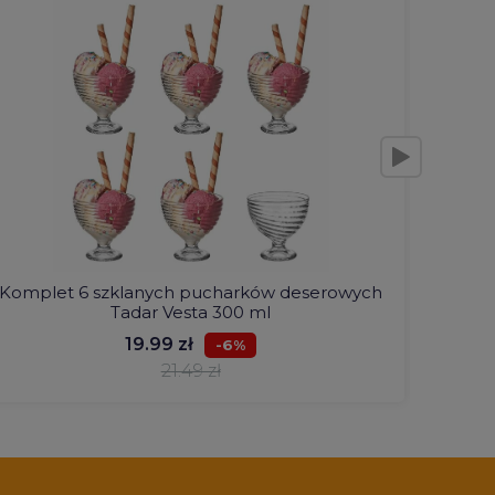
Komplet 6 szklanych pucharków deserowych
Kraja
Tadar Vesta 300 ml
19.99 zł
-6%
21.49 zł