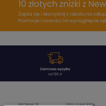
10 złotych zniżki z Ne
Zapisz się i skorzystaj z rabatu na zakup
Promocje i nowości na wyciągnięcie ręk
Darmowa wysyłka
od 129 zł
INFORMACJE
OBSŁUGA KLIENTA