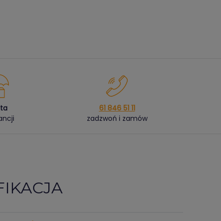
ata
61 846 51 11
ncji
zadzwoń i zamów
FIKACJA