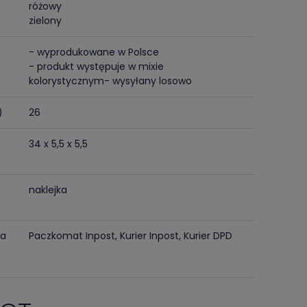
różowy
zielony
- wyprodukowane w Polsce
- produkt występuje w mixie
kolorystycznym- wysyłany losowo
)
26
34 x 5,5 x 5,5
naklejka
ma
Paczkomat Inpost, Kurier Inpost, Kurier DPD