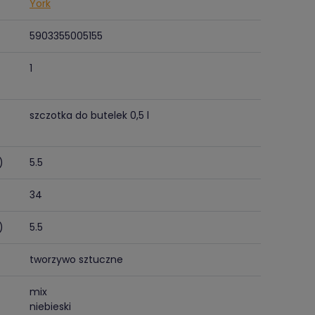
York
5903355005155
1
szczotka do butelek 0,5 l
)
5.5
34
)
5.5
tworzywo sztuczne
mix
niebieski