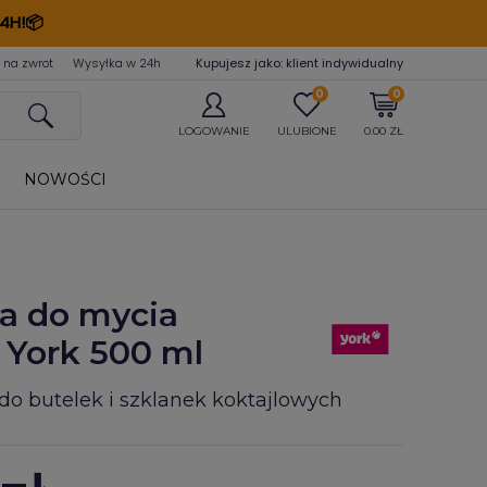
4H!📦
 na zwrot
Wysyłka w 24
h
Kupujesz jako: klient indywidualny
0
0
LOGOWANIE
ULUBIONE
0.00 ZŁ
NOWOŚCI
a do mycia
 York 500 ml
do butelek i szklanek koktajlowych