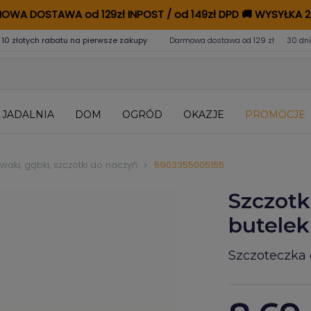
OWA DOSTAWA od 129zł INPOST / od 149zł DPD
🚚
WYSYŁKA 2
 10 złotych rabatu na pierwsze zakupy
Darmowa dostawa od 129 zł
30 dni
JADALNIA
DOM
OGRÓD
OKAZJE
PROMOCJE
aki, gąbki, szczotki do naczyń
5903355005155
Szczotk
butelek
Szczoteczka 