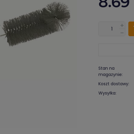
8.69
???pl.msg.item.
Stan na
magazynie:
Koszt dostawy:
Wysyłka: