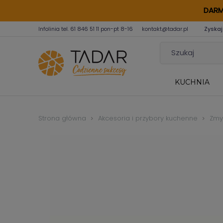
DARM
Infolinia tel.
61 846 51 11
pon-pt 8-16
kontakt@tadar.pl
Zyskaj
KUCHNIA
Strona główna
Akcesoria i przybory kuchenne
Zmyw