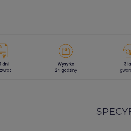
0 dni
Wysyłka
3 l
zwrot
24 godziny
gwara
SPECY