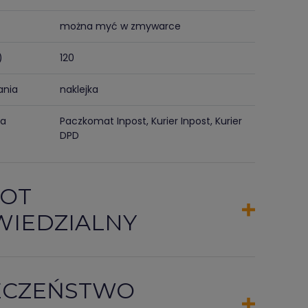
można myć w zmywarce
)
120
ania
naklejka
ma
Paczkomat Inpost, Kurier Inpost, Kurier
DPD
OT
IEDZIALNY
ECZEŃSTWO