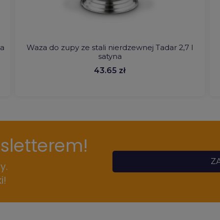
ga
Waza do zupy ze stali nierdzewnej Tadar 2,7 l
satyna
43.65 zł
wsletterem!
ZA
y.
i!