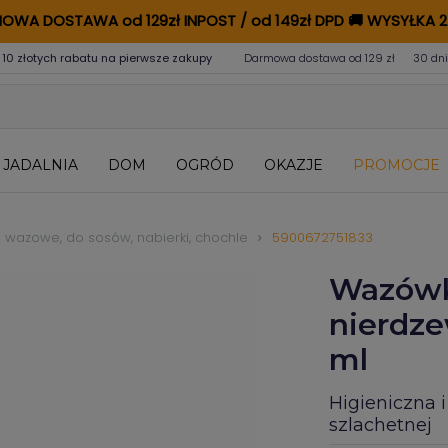
OWA DOSTAWA od 129zł INPOST / od 149zł DPD
🚚
WYSYŁKA 2
 10 złotych rabatu na pierwsze zakupy
Darmowa dostawa od 129 zł
30 dni
JADALNIA
DOM
OGRÓD
OKAZJE
PROMOCJE
i wazowe, do sosów, nabierki, chochle
5900672751833
Wazówka
nierdze
ml
Higieniczna i
szlachetnej