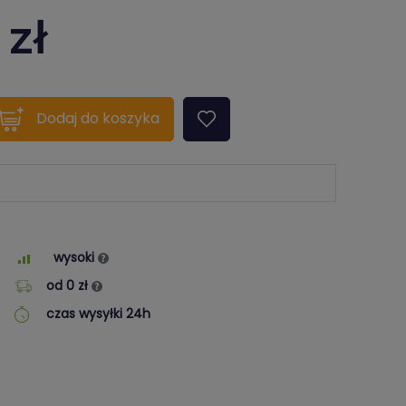
zł
quantity???
Dodaj
do koszyka
wysoki
od 0 zł
czas wysyłki 24h