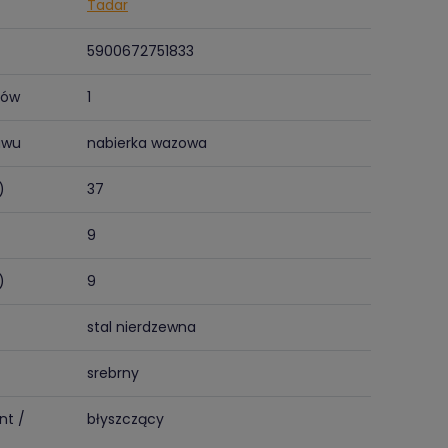
Tadar
5900672751833
tów
1
awu
nabierka wazowa
)
37
9
)
9
stal nierdzewna
srebrny
nt /
błyszczący