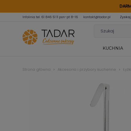
DARM
Infolinia tel.
61 846 51 11
pon-pt 8-16
kontakt@tadar.pl
Zyskaj
KUCHNIA
Strona główna
Akcesoria i przybory kuchenne
Łyżk