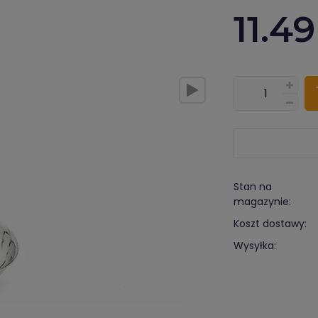
11.49
???pl.msg.item.
Stan na
magazynie:
Koszt dostawy:
Wysyłka: