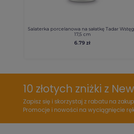
Salaterka porcelanowa na sałatkę Tadar Wstę
17,5 cm
6.79 zł
10 złotych zniżki z Ne
Zapisz się i skorzystaj z rabatu na zakup
Promocje i nowości na wyciągnięcie ręk