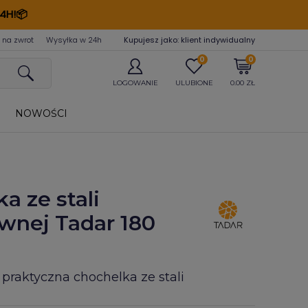
4H!📦
 na zwrot
Wysyłka w 24
h
Kupujesz jako: klient indywidualny
0
0
LOGOWANIE
ULUBIONE
0.00 ZŁ
NOWOŚCI
 ze stali
wnej Tadar 180
 praktyczna chochelka ze stali