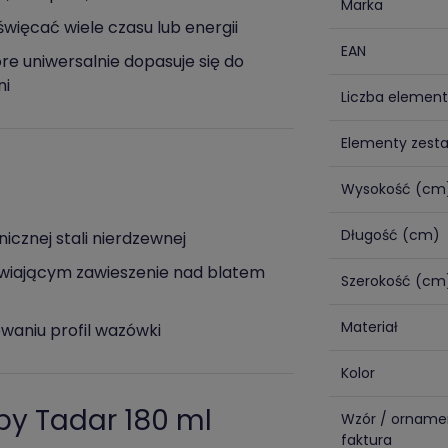
Marka
więcać wiele czasu lub energii
EAN
re uniwersalnie dopasuje się do
ni
Liczba elemen
Elementy zest
Wysokość (cm
Długość (cm)
icznej stali nierdzewnej
wiającym zawieszenie nad blatem
Szerokość (cm
Materiał
waniu profil wazówki
Kolor
py Tadar 180 ml
Wzór / orname
faktura