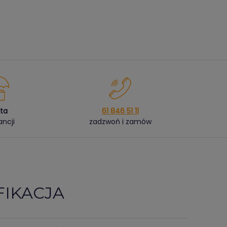
ata
61 846 51 11
ncji
zadzwoń i zamów
FIKACJA