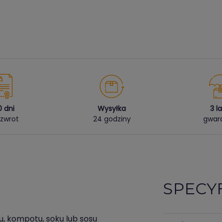
0 dni
Wysyłka
3 l
zwrot
24 godziny
gwara
SPECY
u, kompotu, soku lub sosu