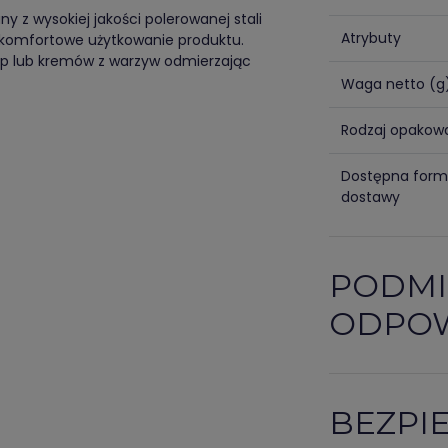
y z wysokiej jakości polerowanej stali
Atrybuty
 komfortowe użytkowanie produktu.
zup lub kremów z warzyw odmierzając
Waga netto (g
Rodzaj opakow
Dostępna for
dostawy
PODMI
ODPOW
BEZPI