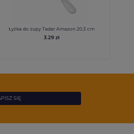
Łyżka do zupy Tadar Amazon 20,3 cm
Talerz 
3.29 zł
PISZ SIĘ