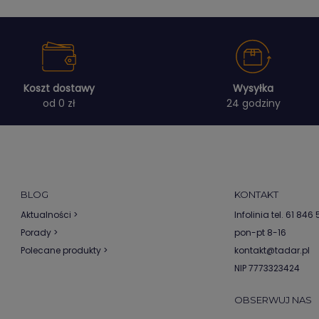
Koszt dostawy
Wysyłka
od 0 zł
24 godziny
BLOG
KONTAKT
Aktualności >
Infolinia tel.
61 846 5
Porady >
pon-pt 8-16
Polecane produkty >
kontakt@tadar.pl
NIP 7773323424
OBSERWUJ NAS