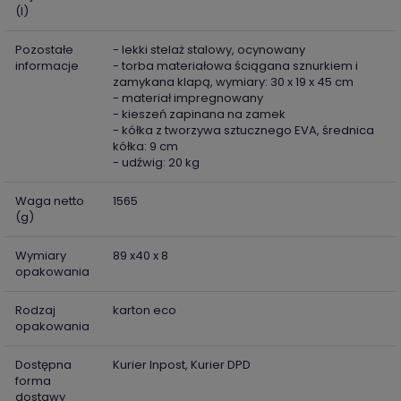
(l)
Pozostałe
- lekki stelaż stalowy, ocynowany
informacje
- torba materiałowa ściągana sznurkiem i
zamykana klapą, wymiary: 30 x 19 x 45 cm
- materiał impregnowany
- kieszeń zapinana na zamek
- kółka z tworzywa sztucznego EVA, średnica
kółka: 9 cm
- udźwig: 20 kg
Waga netto
1565
(g)
Wymiary
89 x40 x 8
opakowania
Rodzaj
karton eco
opakowania
Dostępna
Kurier Inpost, Kurier DPD
forma
dostawy