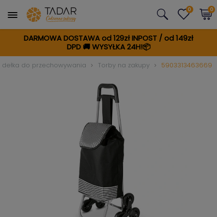
0
0
DARMOWA DOSTAWA od 129zł INPOST / od 149zł
DPD
🚚
WYSYŁKA 24H!📦
 pudełka do przechowywania
Torby na zakupy
5903313463669