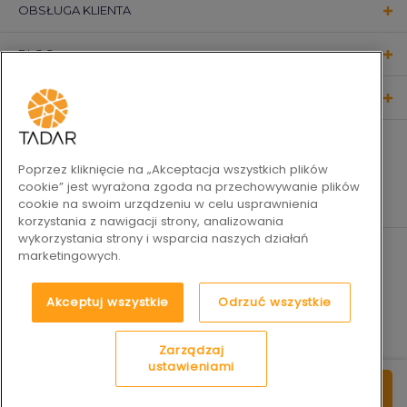
OBSŁUGA KLIENTA
BLOG
KONTAKT
OBSERWUJ NAS
Poprzez kliknięcie na „Akceptacja wszystkich plików
cookie” jest wyrażona zgoda na przechowywanie plików
cookie na swoim urządzeniu w celu usprawnienia
korzystania z nawigacji strony, analizowania
wykorzystania strony i wsparcia naszych działań
marketingowych.
Akceptuj wszystkie
Odrzuć wszystkie
Zarządzaj
ustawieniami
47
2019-2026 © Tadar Codzienne
Platforma e-commerce by
50
do koszyka
zł
sukcesy
best.net