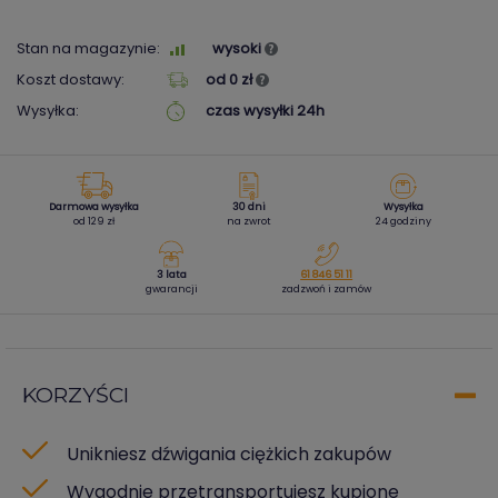
Stan na magazynie:
wysoki
Koszt dostawy:
od 0 zł
Wysyłka:
czas wysyłki 24h
Darmowa wysyłka
30 dni
Wysyłka
od 129 zł
na zwrot
24 godziny
3 lata
61 846 51 11
gwarancji
zadzwoń i zamów
KORZYŚCI
Unikniesz dźwigania ciężkich zakupów
Wygodnie przetransportujesz kupione