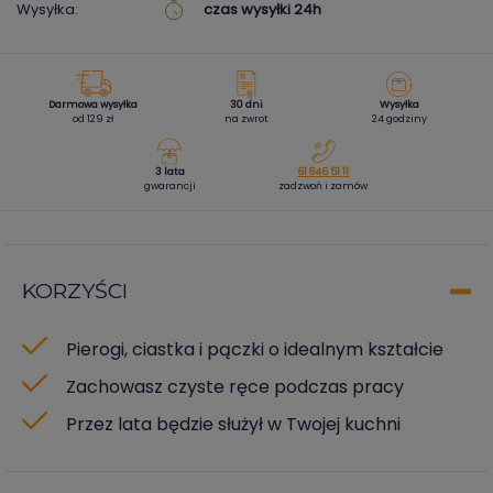
Wysyłka:
czas wysyłki 24h
Darmowa wysyłka
30 dni
Wysyłka
od 129 zł
na zwrot
24 godziny
3 lata
61 846 51 11
gwarancji
zadzwoń i zamów
KORZYŚCI
Pierogi, ciastka i pączki o idealnym kształcie
Zachowasz czyste ręce podczas pracy
Przez lata będzie służył w Twojej kuchni