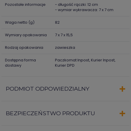
Pozostałe informacje
- długość rączki: 12 cm
- wymiar wykrawacza: 7 x 7 cm
Waga netto (g)
82
Wymiary opakowania
7 x 7 x 15,5
Rodzaj opakowania
zawieszka
Dostępna forma
Paczkomat Inpost, Kurier Inpost,
dostawy
Kurier DPD
PODMIOT ODPOWIEDZIALNY
BEZPIECZEŃSTWO PRODUKTU