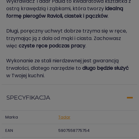
Wykrawacz Tadar Paula to kwadratowa kształtka z
ostrą krawędzią i ząbkami, która tworzy
idealną
formę pierogów Ravioli, ciastek i pączków
.
Długi, poręczny uchwyt dobrze trzyma się w ręce,
trzymając ją z dala od mąki i ciasta. Zachowasz
więc
czyste ręce podczas pracy
.
Wykonanie ze stali nierdzewnej jest gwarancją
trwałości, dlatego narzędzie to
długo będzie służyć
w Twojej kuchni.
SPECYFIKACJA
Marka
Tadar
EAN
5907558775754