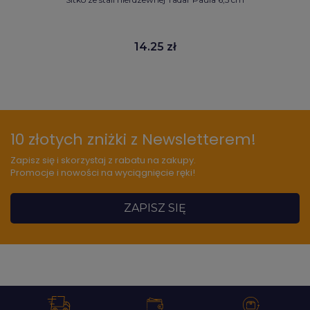
14.25 zł
10 złotych zniżki z Newsletterem!
Zapisz się i skorzystaj z rabatu na zakupy.
Promocje i nowości na wyciągnięcie ręki!
ZAPISZ SIĘ