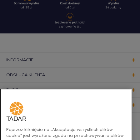
Darmowa wysyłka
Koszt dostawy
Wysyłka
od 129 zł
od 0 zł
24 godziny
Bezpieczne płatności
szyfrowanie SSL
INFORMACJE
OBSŁUGA KLIENTA
BLOG
KONTAKT
OBSERWUJ NAS
Poprzez kliknięcie na „Akceptacja wszystkich plików
cookie” jest wyrażona zgoda na przechowywanie plików