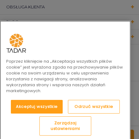
OBSŁUGA KLIENTA
BLOG
KONTAKT
OBSERWUJ NAS
Poprzez kliknięcie na „Akceptacja wszystkich plików
cookie” jest wyrażona zgoda na przechowywanie plików
cookie na swoim urządzeniu w celu usprawnienia
korzystania z nawigacji strony, analizowania
wykorzystania strony i wsparcia naszych działań
marketingowych.
Akceptuj wszystkie
Odrzuć wszystkie
Zarządzaj
ustawieniami
9
2019-2026 © Tadar Codzienne
Platforma e-commerce by
79
do koszyka