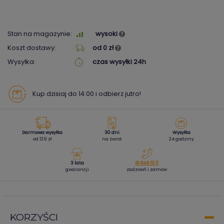
Stan na magazynie:
wysoki
Koszt dostawy:
od 0 zł
Wysyłka:
czas wysyłki 24h
Kup dzisiaj do 14:00 i odbierz jutro!
Darmowa wysyłka
30 dni
Wysyłka
od 129 zł
na zwrot
24 godziny
3 lata
61 846 51 11
gwarancji
zadzwoń i zamów
KORZYŚCI