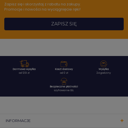
Zapisz się i skorzystaj z rabatu na zakupy.
Promocje i nowości na wyciągnięcie ręki!
ZAPISZ SIĘ
Darmowa wysyłka
Koszt dostawy
Wysyłka
od 129 zł
od 0 zł
24 godziny
Bezpieczne płatności
szyfrowanie SSL
INFORMACJE