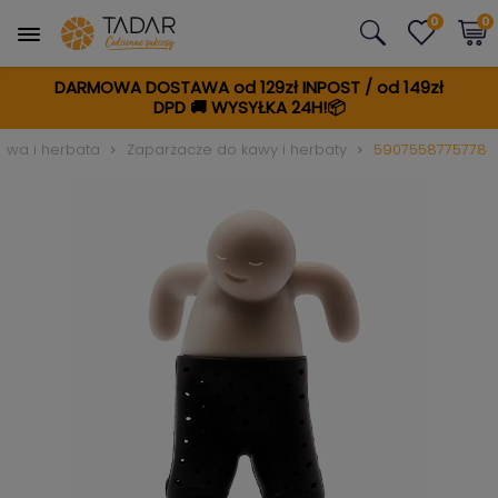
0
0
DARMOWA DOSTAWA od 129zł INPOST / od 149zł
DPD
🚚
WYSYŁKA 24H!📦
awa i herbata
Zaparzacze do kawy i herbaty
5907558775778