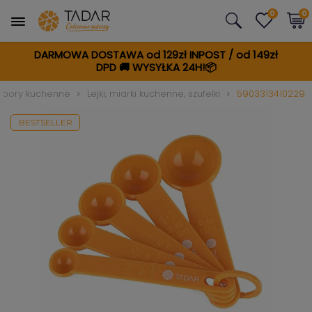
0
0
DARMOWA DOSTAWA od 129zł INPOST / od 149zł
DPD
🚚
WYSYŁKA 24H!📦
zybory kuchenne
Lejki, miarki kuchenne, szufelki
5903313410229
BESTSELLER