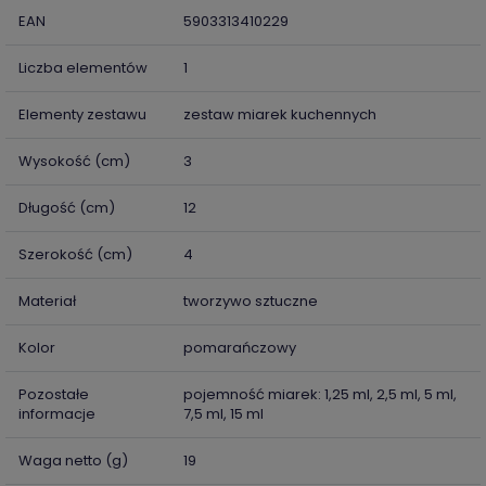
EAN
5903313410229
Liczba elementów
1
Elementy zestawu
zestaw miarek kuchennych
Wysokość (cm)
3
Długość (cm)
12
Szerokość (cm)
4
Materiał
tworzywo sztuczne
Kolor
pomarańczowy
Pozostałe
pojemność miarek: 1,25 ml, 2,5 ml, 5 ml,
informacje
7,5 ml, 15 ml
Waga netto (g)
19