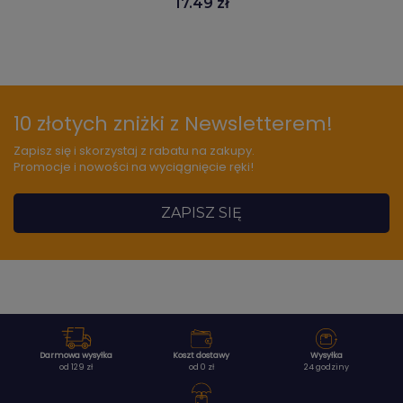
17.49 zł
10 złotych zniżki z Newsletterem!
Zapisz się i skorzystaj z rabatu na zakupy.
Promocje i nowości na wyciągnięcie ręki!
ZAPISZ SIĘ
Darmowa wysyłka
Koszt dostawy
Wysyłka
od 129 zł
od 0 zł
24 godziny