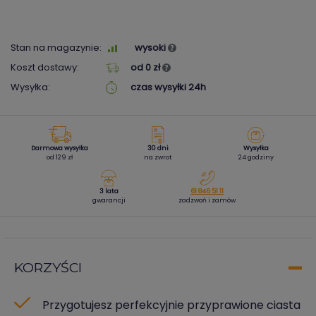
Stan na magazynie:
wysoki
Koszt dostawy:
od 0 zł
Wysyłka:
czas wysyłki 24h
Darmowa wysyłka
30 dni
Wysyłka
od 129 zł
na zwrot
24 godziny
3 lata
61 846 51 11
gwarancji
zadzwoń i zamów
KORZYŚCI
Przygotujesz perfekcyjnie przyprawione ciasta