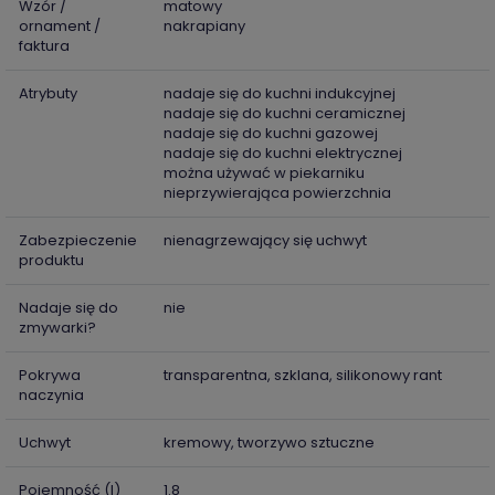
Wzór /
matowy
ornament /
nakrapiany
faktura
Atrybuty
nadaje się do kuchni indukcyjnej
nadaje się do kuchni ceramicznej
nadaje się do kuchni gazowej
nadaje się do kuchni elektrycznej
można używać w piekarniku
nieprzywierająca powierzchnia
Zabezpieczenie
nienagrzewający się uchwyt
produktu
Nadaje się do
nie
zmywarki?
Pokrywa
transparentna, szklana, silikonowy rant
naczynia
Uchwyt
kremowy, tworzywo sztuczne
Pojemność (l)
1.8