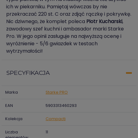
ich w piekarniku. Pamiętaj wówczas by nie
przekraczać 220 st. C oraz zdjąć rączkę i pokrywkę.
Nic dziwnego, że komplet poleca
Piotr Kucharski
,
zawodowy szef kuchni i ambasador marki Starke
Pro. W jego opinii zasługuje na najwyższą ocenę i
wyróżnienie - 5/6 gwiazdek w testach
wytrzymałości!
SPECYFIKACJA
Marka
Starke PRO
EAN
5903313460293
Kolekcja
Compacti
Liczba
11
elementów