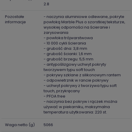
2.8
Pozostałe
- naczynia aluminiowe odlewane, pokryte
informacje
powłoką Marble Plus o szorstkiej teksturze,
wysokiej odporności na ścieranie i
zarysowania
- powłoka trójwarstwowa
- 10 000 cykli ścierania
- grubość dna: 3,8 mm
- grubość ścianki: 1,6 mm
- grubość brzegu: 5,5 mm
- antypoślizgowy uchwyt pokryty
tworzywem typu soft touch
- pokrywy szklane z silikonowym rantem
- odpowietrznik w rancie pokrywy
- uchwyt pokrywy z tworzywa typu soft
touch, przykręcany
- PFOA free
- naczynia bez pokryw i rączek można
używać w piekarniku, maksymalna
temperatura użytkowania: 220 st.
Waga netto (g)
5066