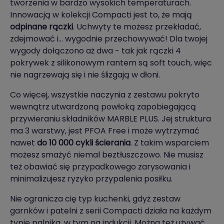
tworzenia w bardzo wysokich temperaturach.
Innowacją w kolekcji Compacti jest to, że mają
odpinane rączki
. Uchwyty te możesz przekładać,
zdejmować i… wygodnie przechowywać! Dla twojej
wygody dołączono aż dwa - tak jak rączki 4
pokrywek z silikonowym rantem są soft touch, więc
nie nagrzewają się i nie ślizgają w dłoni.
Co więcej, wszystkie naczynia z zestawu pokryto
wewnątrz utwardzoną powłoką zapobiegającą
przywieraniu składników MARBLE PLUS. Jej struktura
ma 3 warstwy, jest PFOA Free i może wytrzymać
nawet
do 10 000 cykli ścierania
. Z takim wsparciem
możesz smażyć niemal beztłuszczowo. Nie musisz
też obawiać się przypadkowego zarysowania i
minimalizujesz ryzyko przypalenia posiłku.
Nie ogranicza cię typ kuchenki, gdyż zestaw
garnków i patelni z serii Compacti działa na każdym
typie palnika, w tym na indukcji. Można też używać