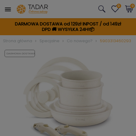
0
0
DARMOWA DOSTAWA od 129zł INPOST / od 149zł
DPD
🚚
WYSYŁKA 24H!📦
Strona główna
Specjalne
Co nowego?
5903313460293
DARMOWA DOSTAWA