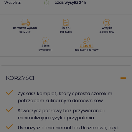
Wysyłka:
czas wysyłki 24h
Darmowa wysyłka
30 dni
Wysyłka
od 129 zł
na zwrot
24 godziny
3 lata
61 846 51 11
gwarancji
zadzwoń i zamów
KORZYŚCI
Zyskasz komplet, który sprosta szerokim
potrzebom kulinarnym domowników
Stworzysz potrawy bez przywierania i
minimalizując ryzyko przypalenia
Usmażysz dania niemal beztłuszczowo, czyli