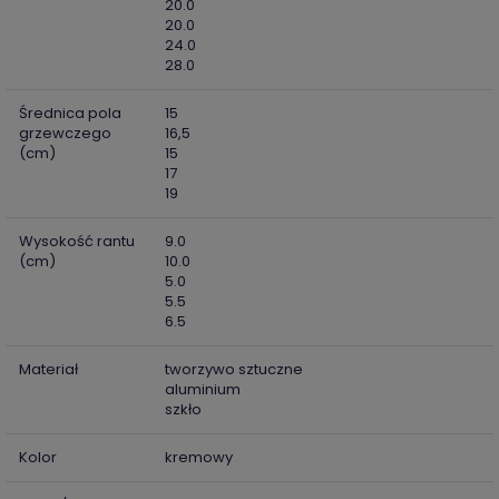
20.0
20.0
24.0
28.0
Średnica pola
15
grzewczego
16,5
(cm)
15
17
19
Wysokość rantu
9.0
(cm)
10.0
5.0
5.5
6.5
Materiał
tworzywo sztuczne
aluminium
szkło
Kolor
kremowy