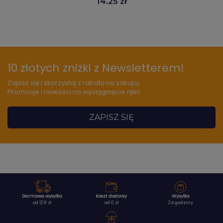
14.25 zł
10 złotych zniżki z Newsletterem!
Zapisz się i skorzystaj z rabatu na zakupy.
Promocje i nowości na wyciągnięcie ręki!
ZAPISZ SIĘ
Darmowa wysyłka
Koszt dostawy
Wysyłka
od 129 zł
od 0 zł
24 godziny