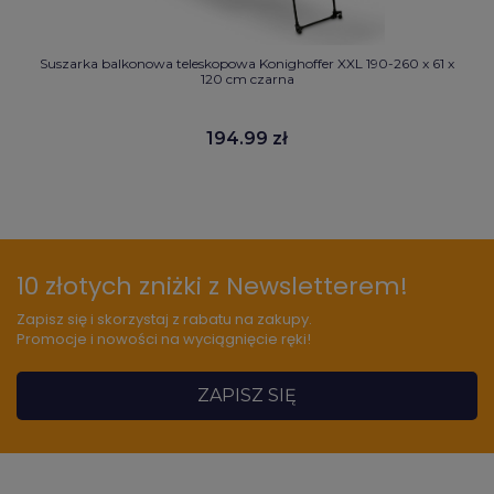
Suszarka balkonowa teleskopowa Konighoffer XXL 190-260 x 61 x
120 cm czarna
194.99 zł
10 złotych zniżki z Newsletterem!
Zapisz się i skorzystaj z rabatu na zakupy.
Promocje i nowości na wyciągnięcie ręki!
ZAPISZ SIĘ