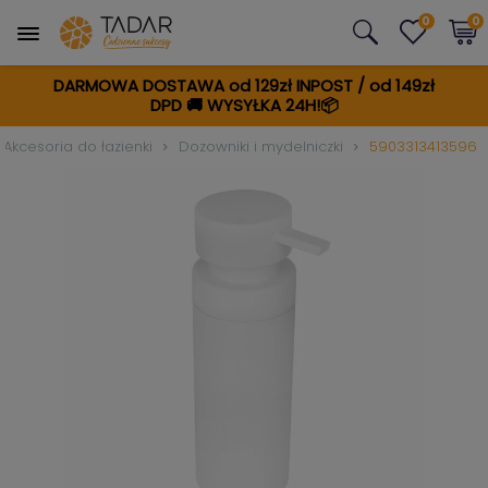
0
0
DARMOWA DOSTAWA od 129zł INPOST / od 149zł
DPD
🚚
WYSYŁKA 24H!📦
Akcesoria do łazienki
Dozowniki i mydelniczki
5903313413596