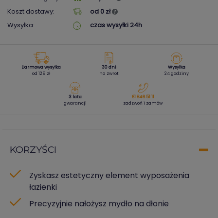
Koszt dostawy:
od 0 zł
Wysyłka:
czas wysyłki 24h
Darmowa wysyłka
30 dni
Wysyłka
od 129 zł
na zwrot
24 godziny
3 lata
61 846 51 11
gwarancji
zadzwoń i zamów
KORZYŚCI
Zyskasz estetyczny element wyposażenia
łazienki
Precyzyjnie nałożysz mydło na dłonie