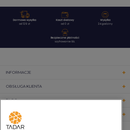
Darmowa wysyłka
Koszt dostawy
Wysyłka
od 129 zł
od 0 zł
24 godziny
Bezpieczne płatności
szyfrowanie SSL
INFORMACJE
OBSŁUGA KLIENTA
BLOG
KONTAKT