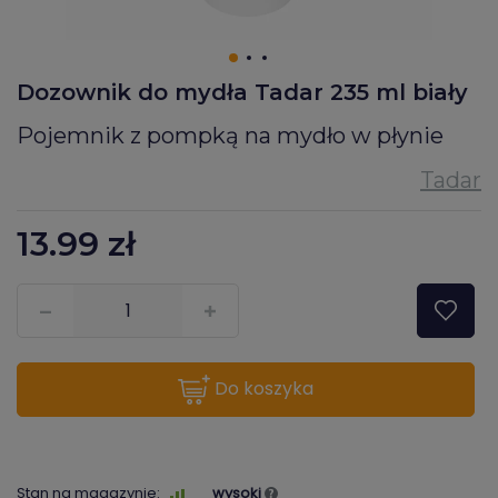
Dozownik do mydła Tadar 235 ml biały
Pojemnik z pompką na mydło w płynie
13.99
zł
???pl.msg.item.quantity???
do koszyka
Stan na magazynie:
wysoki