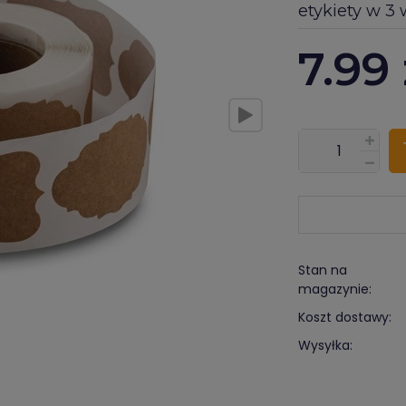
etykiety w 3
7.99
???pl.msg.item.
Stan na
magazynie:
Koszt dostawy:
Wysyłka: