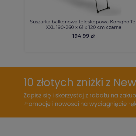
Suszarka balkonowa teleskopowa Konighoffe
XXL 190-260 x 61 x 120 cm czarna
194.99 zł
10 złotych zniżki z Ne
Zapisz się i skorzystaj z rabatu na zakup
Promocje i nowości na wyciągnięcie ręk