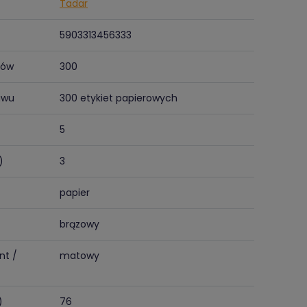
Tadar
5903313456333
tów
300
awu
300 etykiet papierowych
5
)
3
papier
brązowy
nt /
matowy
)
76