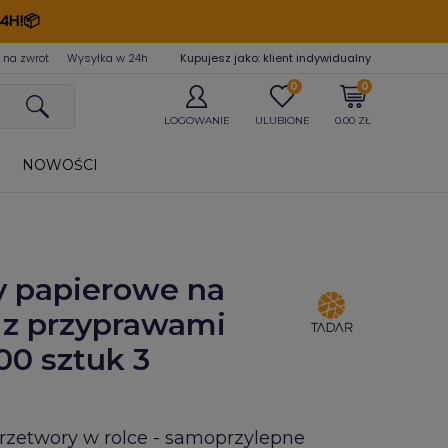
4H!📦
 na zwrot
Wysyłka w 24
h
Kupujesz jako: klient indywidualny
0
0
LOGOWANIE
ULUBIONE
0.00 ZŁ
NOWOŚCI
y papierowe na
i z przyprawami
00 sztuk 3
przetwory w rolce - samoprzylepne