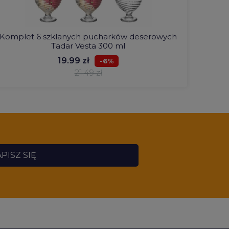
Komplet 6 szklanych pucharków deserowych
Kraja
Tadar Vesta 300 ml
19.99 zł
-6%
21.49 zł
PISZ SIĘ