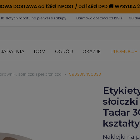
OWA DOSTAWA od 129zł INPOST / od 149zł DPD
🚚
WYSYŁKA 2
 10 złotych rabatu na pierwsze zakupy
Darmowa dostawa od 129 zł
30 dni
JADALNIA
DOM
OGRÓD
OKAZJE
PROMOCJE
prawniki, solniczki i pieprzniczki
5903313456333
Etykiet
słoiczk
Tadar 3
kształty
Naklejki na 