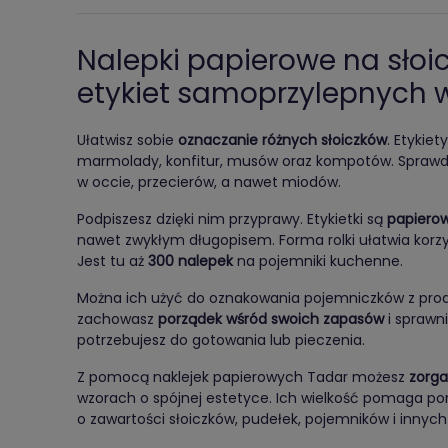
Nalepki papierowe na słoic
etykiet samoprzylepnych w
Ułatwisz sobie
oznaczanie różnych słoiczków
. Etykie
marmolady, konfitur, musów oraz kompotów. Sprawdz
w occie, przecierów, a nawet miodów.
Podpiszesz dzięki nim przyprawy. Etykietki są
papiero
nawet zwykłym długopisem. Forma rolki ułatwia korzy
Jest tu aż
300 nalepek
na pojemniki kuchenne.
Można ich użyć do oznakowania pojemniczków z prod
zachowasz
porządek wśród swoich zapasów
i sprawni
potrzebujesz do gotowania lub pieczenia.
Z pomocą naklejek papierowych Tadar możesz
zorg
wzorach o spójnej estetyce. Ich wielkość pomaga p
o zawartości słoiczków, pudełek, pojemników i innyc