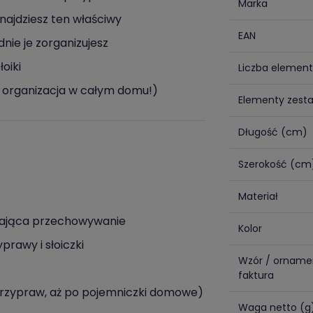
Marka
najdziesz ten właściwy
EAN
ie je zorganizujesz
oiki
Liczba elemen
a organizacja w całym domu!)
Elementy zest
Długość (cm)
Szerokość (cm
Materiał
wiająca przechowywanie
Kolor
prawy i słoiczki
Wzór / orname
faktura
przypraw, aż po pojemniczki domowe)
Waga netto (g