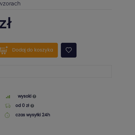
 wzorach
zł
quantity???
Dodaj
do koszyka
wysoki
od 0 zł
czas wysyłki 24h