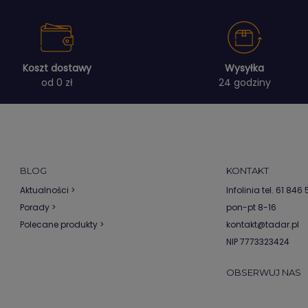
Koszt dostawy
Wysyłka
od 0 zł
24 godziny
BLOG
KONTAKT
Aktualności >
Infolinia tel.
61 846 5
Porady >
pon-pt 8-16
Polecane produkty >
kontakt@tadar.pl
NIP 7773323424
OBSERWUJ NAS