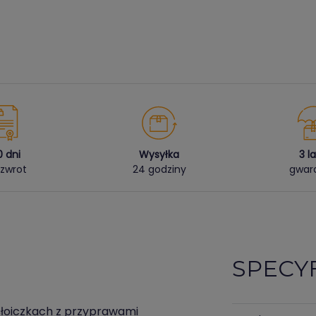
0 dni
Wysyłka
3 l
zwrot
24 godziny
gwara
SPECY
 słoiczkach z przyprawami