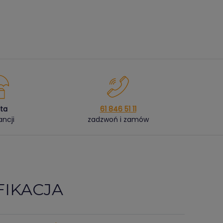
ata
61 846 51 11
ncji
zadzwoń i zamów
FIKACJA