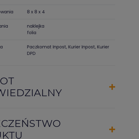
owania
8 x 8 x 4
ania
naklejka
folia
ma
Paczkomat Inpost, Kurier Inpost, Kurier
DPD
OT
IEDZIALNY
ECZEŃSTWO
UKTU