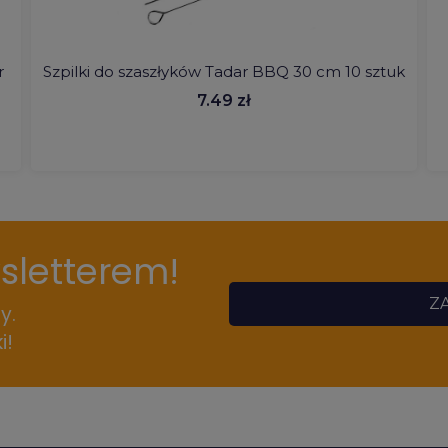
r
Szpilki do szaszłyków Tadar BBQ 30 cm 10 sztuk
7.49 zł
wsletterem!
ZA
y.
i!