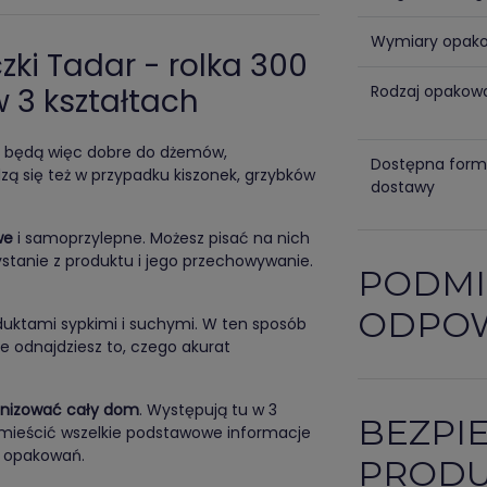
Wymiary opak
zki Tadar - rolka 300
 3 kształtach
Rodzaj opakow
ty będą więc dobre do dżemów,
Dostępna for
ą się też w przypadku kiszonek, grzybków
dostawy
we
i samoprzylepne. Możesz pisać na nich
stanie z produktu i jego przechowywanie.
PODMI
ODPOW
uktami sypkimi i suchymi. W ten sposób
e odnajdziesz to, czego akurat
anizować cały dom
. Występują tu w 3
BEZPI
omieścić wszelkie podstawowe informacje
h opakowań.
PROD