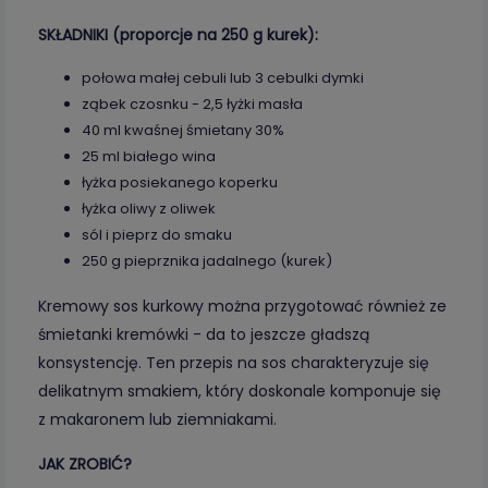
SKŁADNIKI (proporcje na 250 g kurek):
połowa małej cebuli lub 3 cebulki dymki
ząbek czosnku - 2,5 łyżki masła
40 ml kwaśnej śmietany 30%
25 ml białego wina
łyżka posiekanego koperku
łyżka oliwy z oliwek
sól i pieprz do smaku
250 g pieprznika jadalnego (kurek)
Kremowy sos kurkowy można przygotować również ze
śmietanki kremówki - da to jeszcze gładszą
konsystencję. Ten przepis na sos charakteryzuje się
delikatnym smakiem, który doskonale komponuje się
z makaronem lub ziemniakami.
JAK ZROBIĆ?