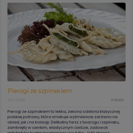
Pierogi ze szpinakiem
16.07.2026
PORADY
Pierogi ze szpinakiem to lekka, zielona odsłona klasycznej
polskiej potrawy, która smakuje wyśmienicie zarówno na
obiad, jak i na kolację. Delikatny farsz z twarogu i szpinaku,
zamknięty w cienkim, elastycznym cieście, zadowoli
miłośników kuchni bezmięsnej i nie tylko. Jeśli chcesz