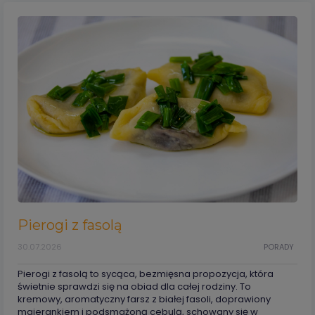
Pierogi z fasolą
30.07.2026
PORADY
Pierogi z fasolą to sycąca, bezmięsna propozycja, która
świetnie sprawdzi się na obiad dla całej rodziny. To
kremowy, aromatyczny farsz z białej fasoli, doprawiony
majerankiem i podsmażoną cebulą, schowany się w