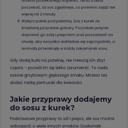
drobno posiekanego koperku. Teraz trzeba
poczekać, aż sos zgęstnieje, co powinno zająć nie
więcej niż 2 minuty.
Wyłącz palnik pod patelnią. Sos z kurek ze
śmietaną już prawie gotowy. Pozostało jedynie
doprawić go solą i pieprzem oraz pozostawić na
chwilę, aby wszystko dokładnie się zaprzyjaźniło, a
aromaty przeniknęły w każdy zakamarek sosu.
Gdy dodaj kurki na patelnię, nie mieszaj ich zbyt
często - pozwól im się lekko zarumienić. To nada
sosowi grzybowym głębszego smaku. Możesz też
dodać natkę pietruszki dla świeżości.
Jakie przyprawy dodajemy
do sosu z kurek?
Podstawowe przyprawy to sól i pieprz, ale sos można
wzbogacić o wiele innych smaków. Doskonale