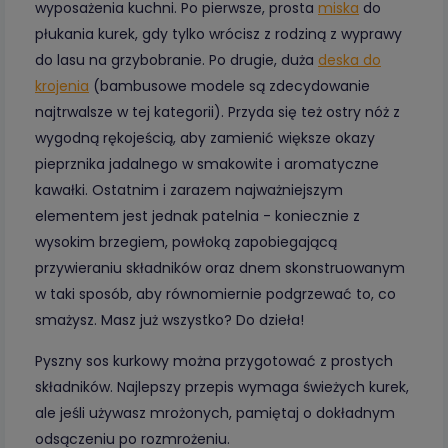
wyposażenia kuchni. Po pierwsze, prosta
miska
do
płukania kurek, gdy tylko wrócisz z rodziną z wyprawy
do lasu na grzybobranie. Po drugie, duża
deska do
krojenia
(bambusowe modele są zdecydowanie
najtrwalsze w tej kategorii). Przyda się też ostry nóż z
wygodną rękojeścią, aby zamienić większe okazy
pieprznika jadalnego w smakowite i aromatyczne
kawałki. Ostatnim i zarazem najważniejszym
elementem jest jednak patelnia - koniecznie z
wysokim brzegiem, powłoką zapobiegającą
przywieraniu składników oraz dnem skonstruowanym
w taki sposób, aby równomiernie podgrzewać to, co
smażysz. Masz już wszystko? Do dzieła!
Pyszny sos kurkowy można przygotować z prostych
składników. Najlepszy przepis wymaga świeżych kurek,
ale jeśli używasz mrożonych, pamiętaj o dokładnym
odsączeniu po rozmrożeniu.