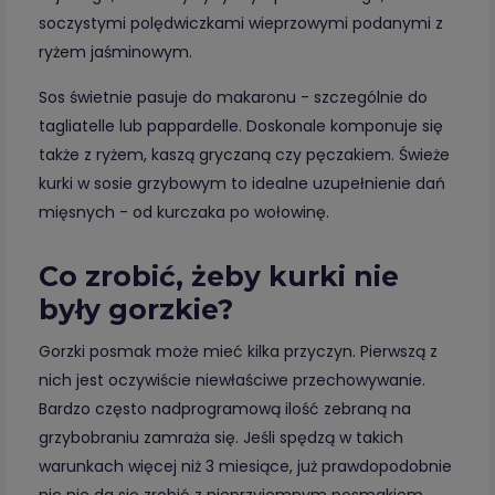
soczystymi polędwiczkami wieprzowymi podanymi z
ryżem jaśminowym.
Sos świetnie pasuje do makaronu - szczególnie do
tagliatelle lub pappardelle. Doskonale komponuje się
także z ryżem, kaszą gryczaną czy pęczakiem. Świeże
kurki w sosie grzybowym to idealne uzupełnienie dań
mięsnych - od kurczaka po wołowinę.
Co zrobić, żeby kurki nie
były gorzkie?
Gorzki posmak może mieć kilka przyczyn. Pierwszą z
nich jest oczywiście niewłaściwe przechowywanie.
Bardzo często nadprogramową ilość zebraną na
grzybobraniu zamraża się. Jeśli spędzą w takich
warunkach więcej niż 3 miesiące, już prawdopodobnie
nic nie da się zrobić z nieprzyjemnym posmakiem