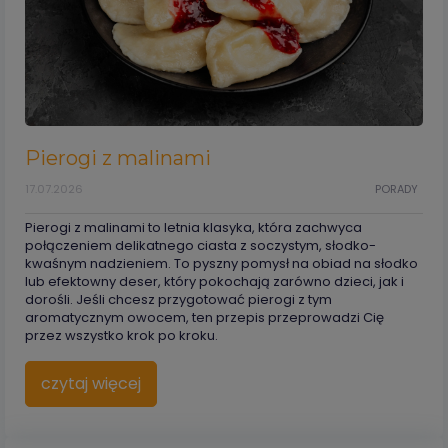
Pierogi z malinami
17.07.2026
PORADY
Pierogi z malinami to letnia klasyka, która zachwyca
połączeniem delikatnego ciasta z soczystym, słodko-
kwaśnym nadzieniem. To pyszny pomysł na obiad na słodko
lub efektowny deser, który pokochają zarówno dzieci, jak i
dorośli. Jeśli chcesz przygotować pierogi z tym
aromatycznym owocem, ten przepis przeprowadzi Cię
przez wszystko krok po kroku.
czytaj więcej