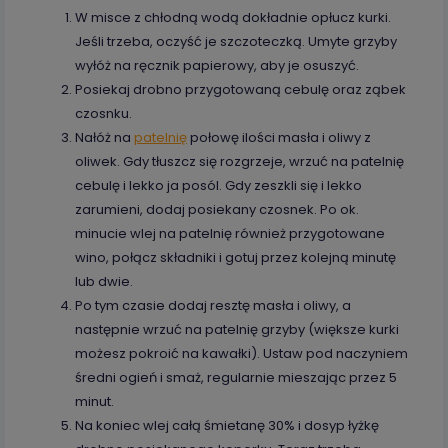
W misce z chłodną wodą dokładnie opłucz kurki.
Jeśli trzeba, oczyść je szczoteczką. Umyte grzyby
wyłóż na ręcznik papierowy, aby je osuszyć.
Posiekaj drobno przygotowaną cebulę oraz ząbek
czosnku.
Nałóż na
patelnię
połowę ilości masła i oliwy z
oliwek. Gdy tłuszcz się rozgrzeje, wrzuć na patelnię
cebulę i lekko ja posól. Gdy zeszkli się i lekko
zarumieni, dodaj posiekany czosnek. Po ok.
minucie wlej na patelnię również przygotowane
wino, połącz składniki i gotuj przez kolejną minutę
lub dwie.
Po tym czasie dodaj resztę masła i oliwy, a
następnie wrzuć na patelnię grzyby (większe kurki
możesz pokroić na kawałki). Ustaw pod naczyniem
średni ogień i smaż, regularnie mieszając przez 5
minut.
Na koniec wlej całą śmietanę 30% i dosyp łyżkę