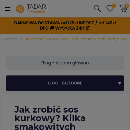
0
0
DARMOWA DOSTAWA od 129zł INPOST / od 149zł
DPD
🚚
WYSYŁKA 24H!📦
Porady
Jak zrobić sos kurkowy? Kilka smakowitych pomysłów!
Blog - strona główna
BLOG - KATEGORIE
Jak zrobić sos
kurkowy? Kilka
smakowitych