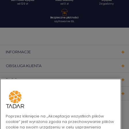
Darmowa wysyłka
Koszt dostawy
Wysyłka
od 129 zł
od 0 zł
24 godziny
Bezpieczne płatności
szyfrowanie SSL
INFORMACJE
OBSŁUGA KLIENTA
BLOG
KONTAKT
OBSERWUJ NAS
Poprzez kliknięcie na „Akceptacja wszystkich plików
cookie” jest wyrażona zgoda na przechowywanie plików
cookie na swoim urządzeniu w celu usprawnienia