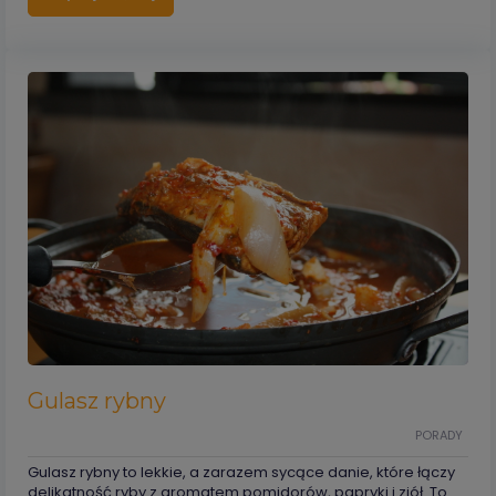
Gulasz rybny
PORADY
Gulasz rybny to lekkie, a zarazem sycące danie, które łączy
delikatność ryby z aromatem pomidorów, papryki i ziół. To