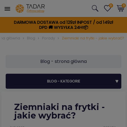
0
0
DARMOWA DOSTAWA od 129zł INPOST / od 149zł
DPD
🚚
WYSYŁKA 24H!📦
ona główna
Blog
Porady
Ziemniaki na frytki - jakie wybrać?
Blog - strona główna
BLOG - KATEGORIE
Ziemniaki na frytki -
jakie wybrać?