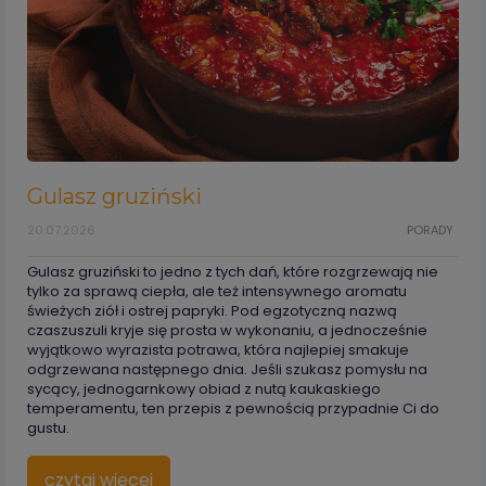
Gulasz gruziński
20.07.2026
PORADY
Gulasz gruziński to jedno z tych dań, które rozgrzewają nie
tylko za sprawą ciepła, ale też intensywnego aromatu
świeżych ziół i ostrej papryki. Pod egzotyczną nazwą
czaszuszuli kryje się prosta w wykonaniu, a jednocześnie
wyjątkowo wyrazista potrawa, która najlepiej smakuje
odgrzewana następnego dnia. Jeśli szukasz pomysłu na
sycący, jednogarnkowy obiad z nutą kaukaskiego
temperamentu, ten przepis z pewnością przypadnie Ci do
gustu.
czytaj więcej