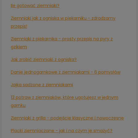
Ile gotować ziemniaki?
Ziemniaki jak z ogniska w piekarniku - zdradzamy
przepis!
Ziemniaki z piekarnika - prosty przepis na pyry z
gzikiem
Jak zrobić ziemniaki z ogniska?
Danie jednogarnkowe z ziemniakami - 6 pomysłów
Jajka sadzone z ziemniakami
13 potraw z ziemniaków, które ugotujesz w jednym
garnku
Ziemniaki z grilla - podejście klasyczne i nowoczesne
Placki ziemniaczane - jak i na czym je smażyć?