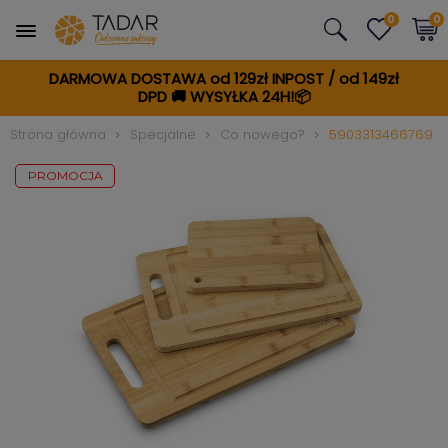
0
0
DARMOWA DOSTAWA od 129zł INPOST / od 149zł
DPD
🚚
WYSYŁKA 24H!📦
Strona główna
Specjalne
Co nowego?
5903313466769
PROMOCJA