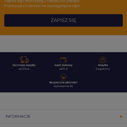
Zapisz się i skorzystaj z rabatu na zakupy.
Promocje i nowości na wyciągnięcie ręki!
ZAPISZ SIĘ
Darmowa wysyłka
Koszt dostawy
Wysyłka
od 129 zł
od 0 zł
24 godziny
Bezpieczne płatności
szyfrowanie SSL
INFORMACJE