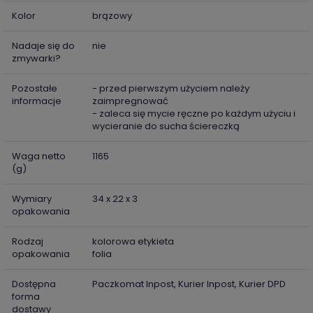
Kolor
brązowy
Nadaje się do
nie
zmywarki?
Pozostałe
- przed pierwszym użyciem należy
informacje
zaimpregnować
- zaleca się mycie ręczne po każdym użyciu i
wycieranie do sucha ściereczką
Waga netto
1165
(g)
Wymiary
34 x 22 x 3
opakowania
Rodzaj
kolorowa etykieta
opakowania
folia
Dostępna
Paczkomat Inpost, Kurier Inpost, Kurier DPD
forma
dostawy