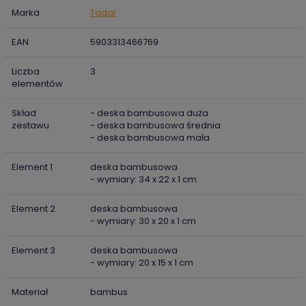
Marka
Tadar
EAN
5903313466769
Liczba
3
elementów
Skład
- deska bambusowa duża
zestawu
- deska bambusowa średnia
- deska bambusowa mała
Element 1
deska bambusowa
- wymiary: 34 x 22 x 1 cm
Element 2
deska bambusowa
- wymiary: 30 x 20 x 1 cm
Element 3
deska bambusowa
- wymiary: 20 x 15 x 1 cm
Materiał
bambus