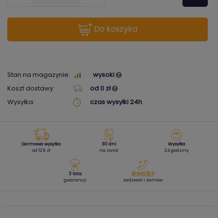
do koszyka
Stan na magazynie:
wysoki
Koszt dostawy:
od 0 zł
Wysyłka:
czas wysyłki 24h
Darmowa wysyłka
30 dni
Wysyłka
od 129 zł
na zwrot
24 godziny
3 lata
61 846 51 11
gwarancji
zadzwoń i zamów