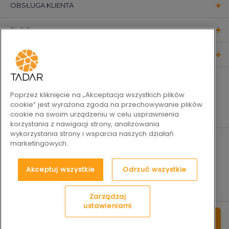
OBSŁUGA KLIENTA
BLOG
KONTAKT
OBSERWUJ NAS
Poprzez kliknięcie na „Akceptacja wszystkich plików
cookie” jest wyrażona zgoda na przechowywanie plików
cookie na swoim urządzeniu w celu usprawnienia
korzystania z nawigacji strony, analizowania
wykorzystania strony i wsparcia naszych działań
marketingowych.
Akceptuj wszystkie
Odrzuć wszystkie
Zarządzaj
ustawieniami
27
99
2019-2026 © Tadar Codzienne
Platforma e-commerce by
do koszyka
zł
sukcesy
best.net