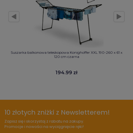
Suszarka balkonowa teleskopowa Konighoffer XXL 190-260 x 61 x
120 cm czarna
194.99 zł
10 złotych zniżki z Newsletterem!
Zapisz się i skorzystaj z rabatu na zakupy.
Promocje i nowości na wyciągnięcie ręki!