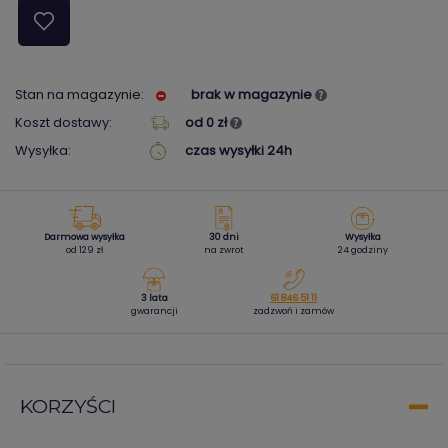
Stan na magazynie:
brak w magazynie
Koszt dostawy:
od 0 zł
Wysyłka:
czas wysyłki 24h
Darmowa wysyłka
30 dni
Wysyłka
od 129 zł
na zwrot
24 godziny
3 lata
61 846 51 11
gwarancji
zadzwoń i zamów
KORZYŚCI