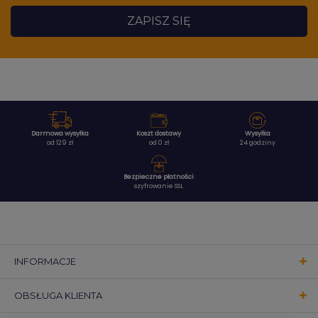
ZAPISZ SIĘ
Darmowa wysyłka
Koszt dostawy
Wysyłka
od 129 zł
od 0 zł
24 godziny
Bezpieczne płatności
szyfrowanie SSL
INFORMACJE
OBSŁUGA KLIENTA