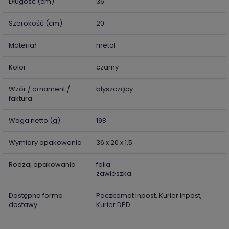
Długość (cm)
36
Szerokość (cm)
20
Materiał
metal
Kolor
czarny
Wzór / ornament /
błyszczący
faktura
Waga netto (g)
198
Wymiary opakowania
36 x 20 x 1,5
Rodzaj opakowania
folia
zawieszka
Dostępna forma
Paczkomat Inpost, Kurier Inpost,
dostawy
Kurier DPD