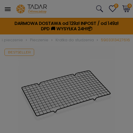
0
0
DARMOWA DOSTAWA od 129zł INPOST / od 149zł
DPD
🚚
WYSYŁKA 24H!📦
i pieczenie
Pieczenie
Kratka do studzenia
5903313427616
BESTSELLER