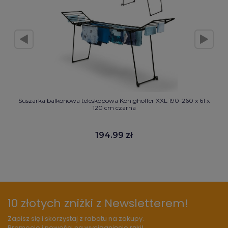
Suszarka balkonowa teleskopowa Konighoffer XXL 190-260 x 61 x
120 cm czarna
194.99 zł
10 złotych zniżki z Newsletterem!
Zapisz się i skorzystaj z rabatu na zakupy.
Promocje i nowości na wyciągnięcie ręki!