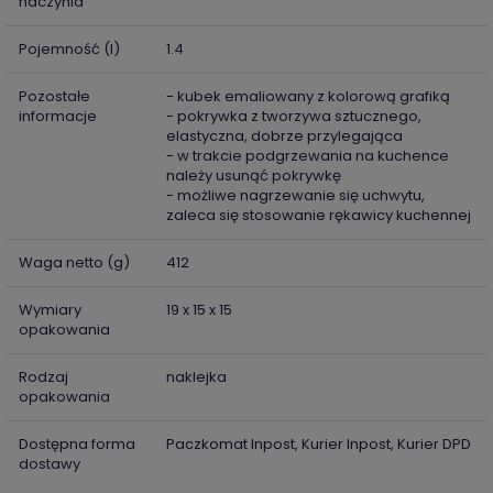
naczynia
Pojemność (l)
1.4
Pozostałe
- kubek emaliowany z kolorową grafiką
informacje
- pokrywka z tworzywa sztucznego,
elastyczna, dobrze przylegająca
- w trakcie podgrzewania na kuchence
należy usunąć pokrywkę
- możliwe nagrzewanie się uchwytu,
zaleca się stosowanie rękawicy kuchennej
Waga netto (g)
412
Wymiary
19 x 15 x 15
opakowania
Rodzaj
naklejka
opakowania
Dostępna forma
Paczkomat Inpost, Kurier Inpost, Kurier DPD
dostawy