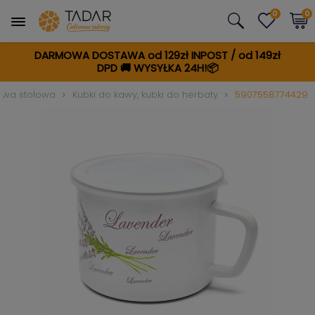
0
0
DARMOWA DOSTAWA od 129zł INPOST / od 149zł
DPD
🚚
WYSYŁKA 24H!📦
awa stołowa
Kubki do kawy, kubki do herbaty
5907558774429