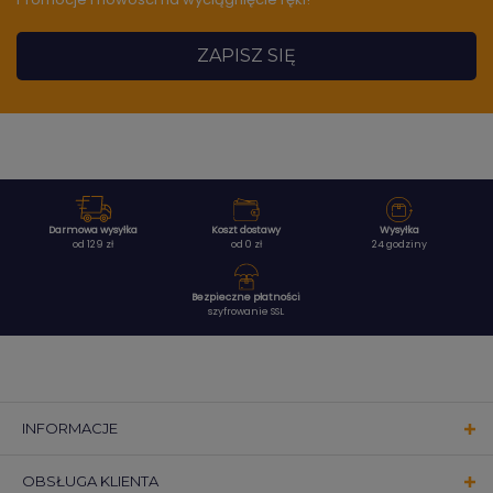
ZAPISZ SIĘ
Darmowa wysyłka
Koszt dostawy
Wysyłka
od 129 zł
od 0 zł
24 godziny
Bezpieczne płatności
szyfrowanie SSL
INFORMACJE
OBSŁUGA KLIENTA