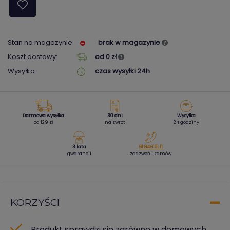
Stan na magazynie:
brak w magazynie
Koszt dostawy:
od 0 zł
Wysyłka:
czas wysyłki 24h
Darmowa wysyłka
30 dni
Wysyłka
od 129 zł
na zwrot
24 godziny
3 lata
61 846 51 11
gwarancji
zadzwoń i zamów
KORZYŚCI
Produkt sprawdzi się zarówno w domowych,