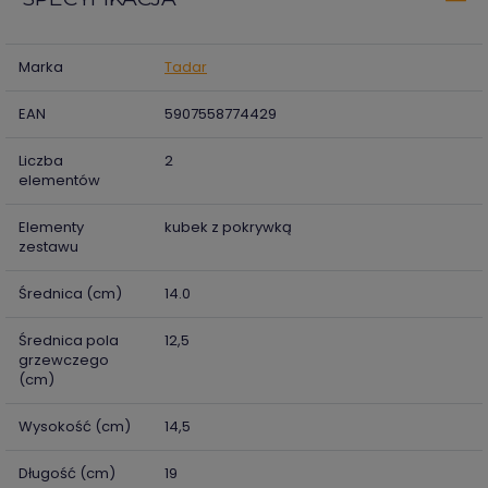
Marka
Tadar
EAN
5907558774429
Liczba
2
elementów
Elementy
kubek z pokrywką
zestawu
Średnica (cm)
14.0
Średnica pola
12,5
grzewczego
(cm)
Wysokość (cm)
14,5
Długość (cm)
19