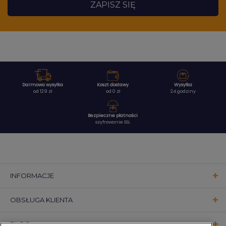
ZAPISZ SIĘ
Darmowa wysyłka
Koszt dostawy
Wysyłka
od 129 zł
od 0 zł
24 godziny
Bezpieczne płatności
szyfrowanie SSL
INFORMACJE
OBSŁUGA KLIENTA
BLOG