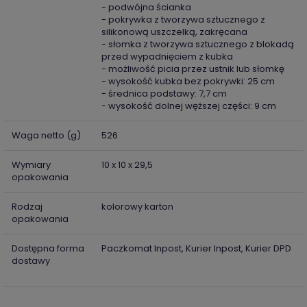
- podwójna ścianka
- pokrywka z tworzywa sztucznego z
silikonową uszczelką, zakręcana
- słomka z tworzywa sztucznego z blokadą
przed wypadnięciem z kubka
- możliwość picia przez ustnik lub słomkę
- wysokość kubka bez pokrywki: 25 cm
- średnica podstawy: 7,7 cm
- wysokość dolnej węższej części: 9 cm
Waga netto (g)
526
Wymiary
10 x 10 x 29,5
opakowania
Rodzaj
kolorowy karton
opakowania
Dostępna forma
Paczkomat Inpost, Kurier Inpost, Kurier DPD
dostawy