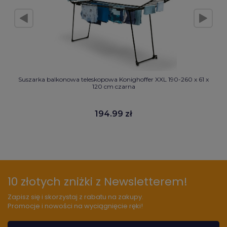
Suszarka balkonowa teleskopowa Konighoffer XXL 190-260 x 61 x
120 cm czarna
194.99 zł
10 złotych zniżki z Newsletterem!
Zapisz się i skorzystaj z rabatu na zakupy.
Promocje i nowości na wyciągnięcie ręki!