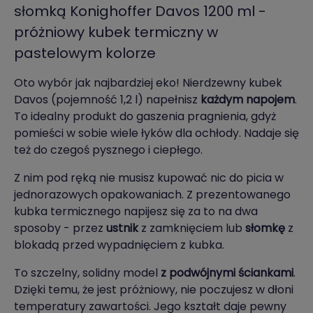
słomką Konighoffer Davos 1200 ml -
próżniowy kubek termiczny w
pastelowym kolorze
Oto wybór jak najbardziej eko! Nierdzewny kubek
Davos (pojemność 1,2 l) napełnisz
każdym napojem
.
To idealny produkt do gaszenia pragnienia, gdyż
pomieści w sobie wiele łyków dla ochłody. Nadaje się
też do czegoś pysznego i ciepłego.
Z nim pod ręką nie musisz kupować nic do picia w
jednorazowych opakowaniach. Z prezentowanego
kubka termicznego napijesz się za to na dwa
sposoby - przez
ustnik
z zamknięciem lub
słomkę
z
blokadą przed wypadnięciem z kubka.
To szczelny, solidny model
z podwójnymi ściankami
.
Dzięki temu, że jest próżniowy, nie poczujesz w dłoni
temperatury zawartości. Jego kształt daje pewny