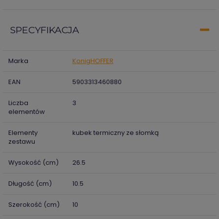
SPECYFIKACJA
Marka
KonigHOFFER
EAN
5903313460880
Liczba
3
elementów
Elementy
kubek termiczny ze słomką
zestawu
Wysokość (cm)
26.5
Długość (cm)
10.5
Szerokość (cm)
10