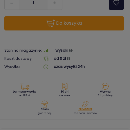
do koszyka
Stan na magazynie:
wysoki
Koszt dostawy:
od 0 zł
Wysyłka:
czas wysyłki 24h
Darmowa wysyłka
30 dni
Wysyłka
od 129 zł
na zwrot
24 godziny
3 lata
61 846 51 11
gwarancji
zadzwoń i zamów