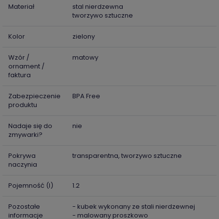
Materiał
stal nierdzewna
tworzywo sztuczne
Kolor
zielony
Wzór /
matowy
ornament /
faktura
Zabezpieczenie
BPA Free
produktu
Nadaje się do
nie
zmywarki?
Pokrywa
transparentna, tworzywo sztuczne
naczynia
Pojemność (l)
1.2
Pozostałe
- kubek wykonany ze stali nierdzewnej
informacje
- malowany proszkowo