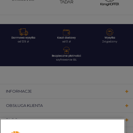
Darmowa wysyłka
Koszt dostawy
Wysyłka
od 129 zł
od 0 zł
24 godziny
Bezpieczne płatności
szyfrowanie SSL
INFORMACJE
OBSŁUGA KLIENTA
BLOG