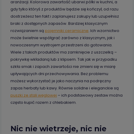
aranżacji. Kolorowa zawartość ubarwi półki w kuchni, a
gdy tylko któryś z produktów będzie się kończył, od razu
dostrzeżesz ten fakt i zaplanujesz zakupy lub uzupełnisz
braki z dostępnych zapasów. Bardziej klasycznym
rozwiązaniem są
pojemniki ceramiczne
. Ich wzornictwo
może świetnie współgrać zarówno z klasycznym, jak i
nowoczesnym wystrojem przestrzeni do gotowania.
Wiele z takich produktów ma zamknięcie z uszczelką –
pokrywkę wkładaną lub z klipsem. Tak jak w przypadku
szkła smak i zapach zawartości nie zmieni się w miarę
upływających dni przechowywania. Bez problemu
możesz wykorzystać je jako naczynia na podręczny
zapas herbaty lub kawy. Równie solidne i eleganckie są
puszki ze stali węglowej
– ich podstawowy zestaw można
często kupić razem z chlebakiem.
Nic nie wietrzeje, nic nie