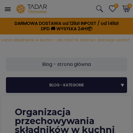
0
0
DARMOWA DOSTAWA od 129zł INPOST / od 149zł
DPD
🚚
WYSYŁKA 24H!📦
ania składników w kuchni – jak robić to dobrze i dlaczego warto?
Blog - strona główna
BLOG - KATEGORIE
Organizacja
przechowywania
składników w kuchni