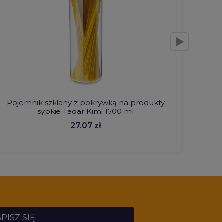
Pojemnik szklany z pokrywką na produkty
Słoik 
sypkie Tadar Kimi 1700 ml
27.07 zł
PISZ SIĘ