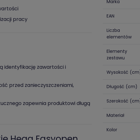
Marka
wartości
EAN
zacji pracy
Liczba
elementów
Elementy
zestawu
 identyfikację zawartości i
Wysokość (cm
tość przed zanieczyszczeniami,
Długość (cm)
Szerokość (cm
ztucznego zapewnia produktowi długą
Materiał
Kolor
kie Hega Easyopen