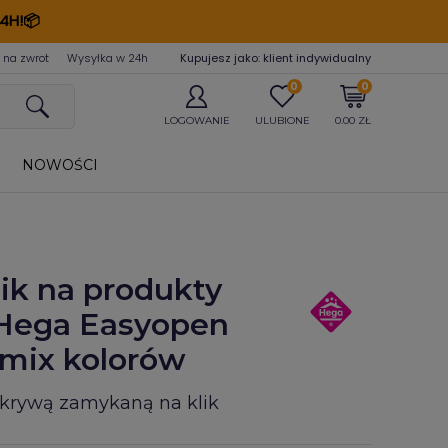
4H!📦
 na zwrot
Wysyłka w 24
h
Kupujesz jako: klient indywidualny
0
0
LOGOWANIE
ULUBIONE
0.00 ZŁ
NOWOŚCI
ik na produkty
 Hega Easyopen
l mix kolorów
okrywą zamykaną na klik