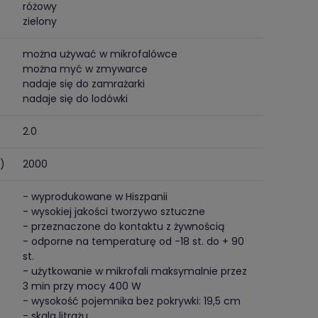
różowy
zielony
można używać w mikrofalówce
można myć w zmywarce
nadaje się do zamrażarki
nadaje się do lodówki
2.0
)
2000
- wyprodukowane w Hiszpanii
- wysokiej jakości tworzywo sztuczne
- przeznaczone do kontaktu z żywnością
- odporne na temperaturę od -18 st. do + 90
st.
- użytkowanie w mikrofali maksymalnie przez
3 min przy mocy 400 W
- wysokość pojemnika bez pokrywki: 19,5 cm
- skala litrażu