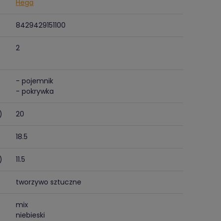
Hega
8429429151100
2
- pojemnik
- pokrywka
)
20
18.5
)
11.5
tworzywo sztuczne
mix
niebieski