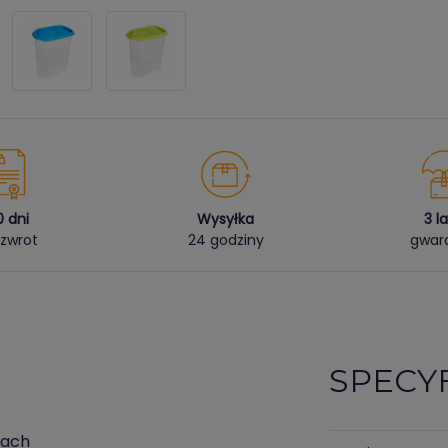
0 dni
Wysyłka
3 l
zwrot
24 godziny
gwara
SPECY
kach