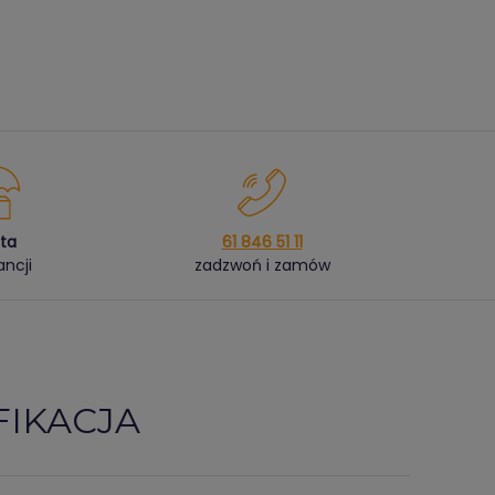
ata
61 846 51 11
ncji
zadzwoń i zamów
FIKACJA