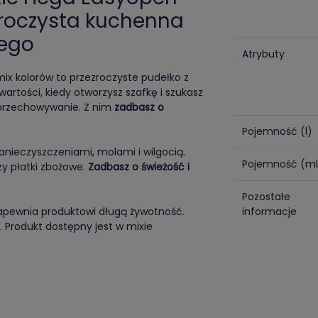
ezroczysta kuchenna
nego
Atrybuty
mix kolorów to przezroczyste pudełko z
artości, kiedy otworzysz szafkę i szukasz
 przechowywanie. Z nim
zadbasz o
Pojemność (l)
anieczyszczeniami, molami i wilgocią.
Pojemność (ml
zy płatki zbożowe.
Zadbasz o świeżość i
Pozostałe
zapewnia produktowi długą żywotność.
informacje
. Produkt dostępny jest w mixie