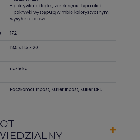
- pokrywka z klapką, zamknięcie typu click
- pokrywki występują w mixie kolorystycznym-
wysyłane losowo
)
172
18,5 x 11,5 x 20
naklejka
Paczkomat Inpost, Kurier Inpost, Kurier DPD
OT
IEDZIALNY