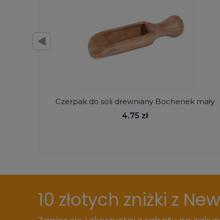
Czerpak do soli drewniany Bochenek mały
4.75 zł
10 złotych zniżki z Ne