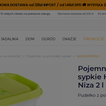
OWA DOSTAWA od 129zł INPOST / od 149zł DPD
🚚
WYSYŁKA 2
 10 złotych rabatu na pierwsze zakupy
Darmowa dostawa od 129 zł
30 dni
JADALNIA
DOM
OGRÓD
OKAZJE
PROMOCJE
ki na żywność
Pojemniki na produkty sypkie
8429429151100
Pojemn
sypkie
Niza 2 
Pudełko z p