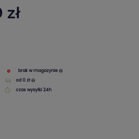
9
zł
brak w magazynie
od 0 zł
czas wysyłki 24h