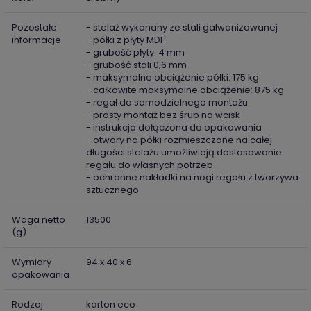
Pozostałe
- stelaż wykonany ze stali galwanizowanej
informacje
- półki z płyty MDF
- grubość płyty: 4 mm
- grubość stali 0,6 mm
- maksymalne obciążenie półki: 175 kg
- całkowite maksymalne obciążenie: 875 kg
- regał do samodzielnego montażu
- prosty montaż bez śrub na wcisk
- instrukcja dołączona do opakowania
- otwory na półki rozmieszczone na całej
długości stelażu umożliwiają dostosowanie
regału do własnych potrzeb
- ochronne nakładki na nogi regału z tworzywa
sztucznego
Waga netto
13500
(g)
Wymiary
94 x 40 x 6
opakowania
Rodzaj
karton eco