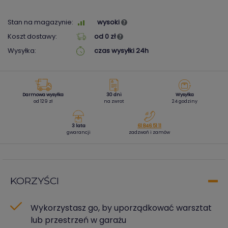
Stan na magazynie:
wysoki
Koszt dostawy:
od 0 zł
Wysyłka:
czas wysyłki 24h
Darmowa wysyłka
30 dni
Wysyłka
od 129 zł
na zwrot
24 godziny
3 lata
61 846 51 11
gwarancji
zadzwoń i zamów
KORZYŚCI
Wykorzystasz go, by uporządkować warsztat
lub przestrzeń w garażu