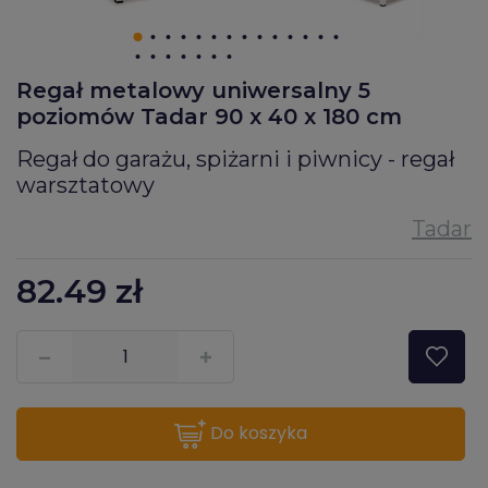
Regał metalowy uniwersalny 5
poziomów Tadar 90 x 40 x 180 cm
Regał do garażu, spiżarni i piwnicy - regał
warsztatowy
82.49
zł
???pl.msg.item.quantity???
do koszyka