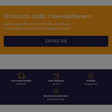
10 złotych zniżki z Newsletterem!
Zapisz się i skorzystaj z rabatu na zakupy.
Promocje i nowości na wyciągnięcie ręki!
ZAPISZ SIĘ
Darmowa wysyłka
Koszt dostawy
Wysyłka
od 129 zł
od 0 zł
24 godziny
Bezpieczne płatności
szyfrowanie SSL