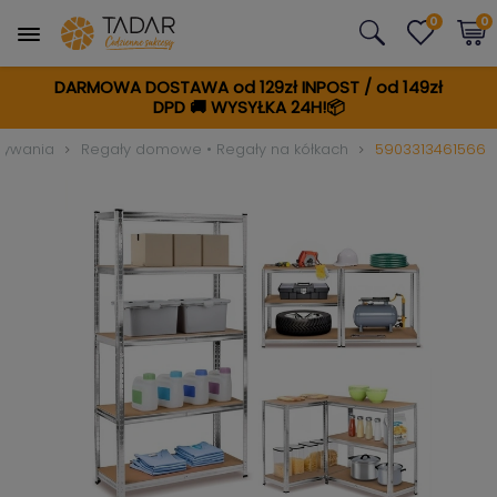
0
0
DARMOWA DOSTAWA od 129zł INPOST / od 149zł
DPD
🚚
WYSYŁKA 24H!📦
wywania
Regały domowe • Regały na kółkach
5903313461566