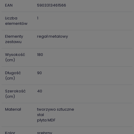
EAN
5903313461566
Liczba
1
elementów
Elementy
regał metalowy
zestawu
Wysokość
180
(cm)
Długość
90
(cm)
Szerokość
40
(cm)
Materiał
tworzywo sztuczne
stal
płyta MDF
Kolor
srebrny