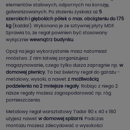
elementów stalowych, odpornych na korozję,
galwanizowanych. Po złożeniu zyskasz aż
5
szerokich i głębokich półek o max. obciążeniu do 175
kg
(każda!). Wykonano je ze sztywnej płyty MDF.
Sprawia to, że regał powinien być stosowany
wyłącznie
wewnątrz budynku
.
Opcji na jego wykorzystanie masz natomiast
mnóstwo. Z nim łatwiej zorganizujesz
magazynowanie, czego tylko dusza zapragnie np.
w
domowej piwnicy
. To też świetny regał do garażu -
metalowy, wysoki, a nawet
z możliwością
podzielenia na 2 mniejsze regały
. Robiąc z niego 2
niższe regały możesz zagospodarować np. róg
pomieszczenia.
Metalowy regał warsztatowy Tadar 90 x 40 x 180
użyjesz nawet
w domowej spiżarni
. Podczas
montażu możesz zdecydować o wysokości