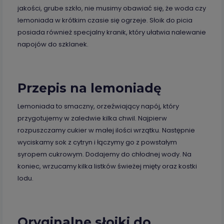
jakości, grube szkło, nie musimy obawiać się, że woda czy
lemoniada w krótkim czasie się ogrzeje. Słoik do picia
posiada również specjalny kranik, który ułatwia nalewanie
napojów do szklanek.
Przepis na lemoniadę
Lemoniada to smaczny, orzeźwiający napój, który
przygotujemy w zaledwie kilka chwil. Najpierw
rozpuszczamy cukier w małej ilości wrzątku. Następnie
wyciskamy sok z cytryn i łączymy go z powstałym
syropem cukrowym. Dodajemy do chłodnej wody. Na
koniec, wrzucamy kilka listków świeżej mięty oraz kostki
lodu.
Oryginalne słoiki do