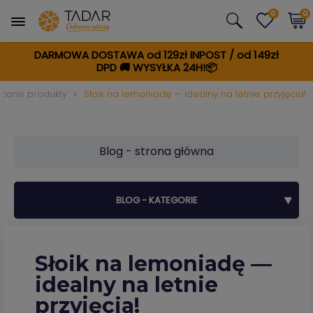
0
0
DARMOWA DOSTAWA od 129zł INPOST / od 149zł
DPD
🚚
WYSYŁKA 24H!📦
ecane produkty
Słoik na lemoniadę — idealny na letnie przyjęcia!
Blog - strona główna
BLOG - KATEGORIE
Słoik na lemoniadę —
idealny na letnie
przyjęcia!