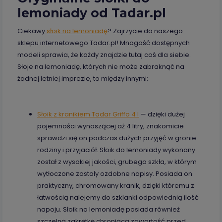
lemoniady od Tadar.pl
Ciekawy
słoik na lemoniadę
? Zajrzycie do naszego
sklepu internetowego Tadar.pl! Mnogość dostępnych
modeli sprawia, że każdy znajdzie tutaj coś dla siebie.
Słoje na lemoniadę, których nie może zabraknąć na
żadnej letniej imprezie, to między innymi:
Słoik z kranikiem Tadar Griffo 4 l
— dzięki dużej
pojemności wynoszącej aż 4 litry, znakomicie
sprawdzi się on podczas dużych przyjęć w gronie
rodziny i przyjaciół. Słoik do lemoniady wykonany
został z wysokiej jakości, grubego szkła, w którym
wytłoczone zostały ozdobne napisy. Posiada on
praktyczny, chromowany kranik, dzięki któremu z
łatwością nalejemy do szklanki odpowiednią ilość
napoju. Słoik na lemoniadę posiada również
szczelną zakrętkę chroniącą zawartość przed