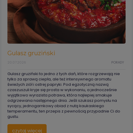
Gulasz gruziński
20.07.2026
PORADY
Gulasz gruziński to jedno z tych dań, które rozgrzewają nie
tylko za sprawą ciepła, ale też intensywnego aromatu
świeżych ziół i ostrej papryki. Pod egzotyczną nazwą
czaszuszuli kryje się prosta w wykonaniu, a jednocześnie
wyjątkowo wyrazista potrawa, która najlepiej smakuje
odgrzewana następnego dnia. Jeśli szukasz pomysłu na
sycący, jednogarnkowy obiad z nutą kaukaskiego
temperamentu, ten przepis z pewnością przypadnie Ci do
gustu.
czytaj więcej