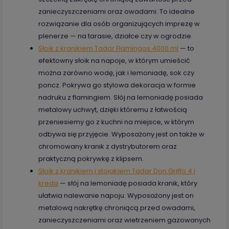
zanieczyszczeniami oraz owadami. To idealne
rozwiązanie dla osób organizujących imprezę w
plenerze — na tarasie, działce czy w ogrodzie.
Słoik z kranikiem Tadar Flamingos 4000 ml
— to
efektowny słoik na napoje, w którym umieścić
można zarówno wodę, jak i lemoniadę, sok czy
poncz. Pokrywa go stylowa dekoracja w formie
nadruku z flamingiem. Słój na lemoniadę posiada
metalowy uchwyt, dzięki któremu z łatwością
przeniesiemy go z kuchni na miejsce, w którym
odbywa się przyjęcie. Wyposażony jest on także w
chromowany kranik z dystrybutorem oraz
praktyczną pokrywkę z klipsem.
Słoik z kranikiem i stojakiem Tadar Don Griffo 4 l
kreda
— słój na lemoniadę posiada kranik, który
ułatwia nalewanie napoju. Wyposażony jest on
metalową nakrętkę chroniącą przed owadami,
zanieczyszczeniami oraz wietrzeniem gazowanych