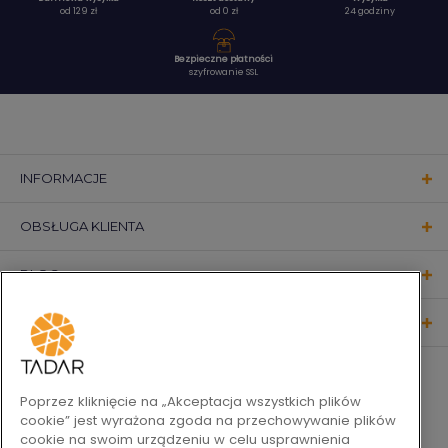
od 129 zł
od 0 zł
24 godziny
Bezpieczne płatności
szyfrowanie SSL
INFORMACJE
OBSŁUGA KLIENTA
BLOG
KONTAKT
OBSERWUJ NAS
Poprzez kliknięcie na „Akceptacja wszystkich plików
cookie” jest wyrażona zgoda na przechowywanie plików
cookie na swoim urządzeniu w celu usprawnienia