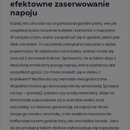
efektowne zaserwowanie
napoju
Każdy, kto chociaż raz organizował garden party, wie jak
uciążliwe bywa noszenie butelek i kartonów z napojami.
W związku z tym, warto zaopatrzyć się w gadżet, jakim jest
słoik z kranem. To szczelnie zamykane naczynie o dużej
pojemności. W zależności od modelu, wahać może się
ona od 3 do nawet 8 litrów. Sprawia to, że w takim słoju z
łatwością zmieścimy porcję napoju, która wystarczy dla
wszystkich gości. Co może znaleźć się w słoiku z
kranikiem? Możliwości są niemalże nieograniczone.
Wypełnić można go domowej roboty lemoniadą (przepis
na nią — poniżej), sokiem czy wodą mineralną. Słoje na
lemoniadę wyposażone są w szerokie wieko oraz
uszczelkę, co stanowi gwarancję, że napój nie straci
swoje go smaku i aromatu, a do wnętrza naczynia nie
trafią nieproszeni goście tacy, jak chociażby owady. Jako
że do produkcji takich słoików wykorzystuje się najwyższej