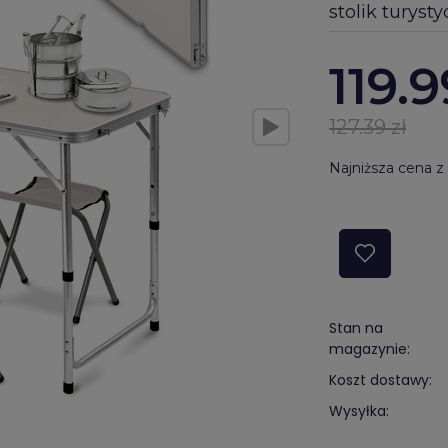
stolik turyst
119.9
127.39 zł
Najniższa cena z 
Stan na
magazynie:
Koszt dostawy:
Wysyłka: