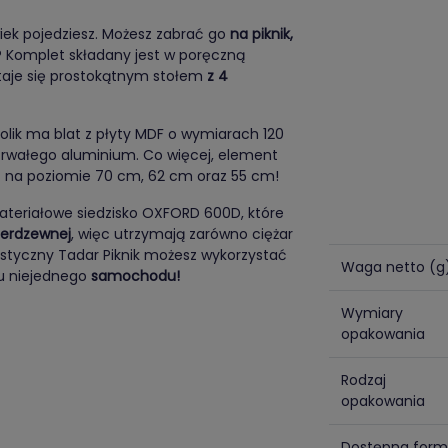
iek pojedziesz. Możesz zabrać go
na piknik,
e? Komplet składany jest w poręczną
staje się prostokątnym stołem
z 4
olik ma blat z płyty MDF o wymiarach 120
 trwałego aluminium. Co więcej, element
at na poziomie 70 cm, 62 cm oraz 55 cm!
ateriałowe siedzisko OXFORD 600D, które
nierdzewnej
, więc utrzymają zarówno ciężar
rystyczny Tadar Piknik możesz wykorzystać
Waga netto (g
ku niejednego
samochodu!
Wymiary
opakowania
Rodzaj
opakowania
Dostępna for