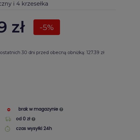
yczny i 4 krzesełka
9
zł
-5%
ostatnich 30 dni przed obecną obniżką: 127.39 zł
brak w magazynie
od 0 zł
czas wysyłki 24h