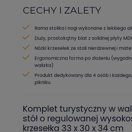
CECHY I ZALETY
Rama stolika i nogi wykonane z lekkiego a
Duży, prostokątny blat z solidnej płyty 
Nóżki krzesełek ze stali nierdzewnej i ma
Ergonomiczna forma po złożeniu (wygodn
walizka)
Produkt dedykowany dla 4 osób i każdego
pikniku
Komplet turystyczny w wali
stół o regulowanej wysoko
krzesełka 33 x 30 x 34 cm