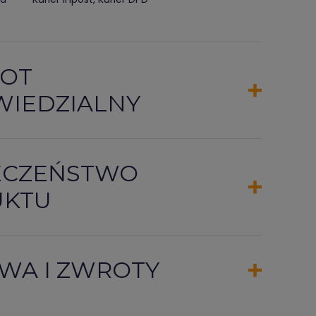
OT
IEDZIALNY
ECZEŃSTWO
UKTU
WA I ZWROTY