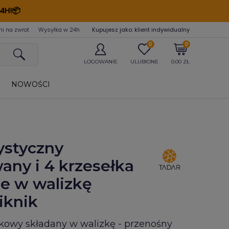
4H!📦
ni na zwrot
Wysyłka w 24
h
Kupujesz jako: klient indywidualny
0
0
LOGOWANIE
ULUBIONE
0.00 ZŁ
NOWOŚCI
rystyczny
any i 4 krzesełka
e w walizkę
iknik
kowy składany w walizkę - przenośny