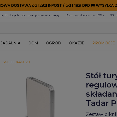
OWA DOSTAWA od 129zł INPOST / od 149zł DPD
🚚
WYSYŁKA 2
kaj 10 złotych rabatu na pierwsze zakupy
Darmowa dostawa od 129 zł
30 d
JADALNIA
DOM
OGRÓD
OKAZJE
PROMOCJE
5903313449823
Stół tu
regulow
składan
Tadar P
Zestaw pikni