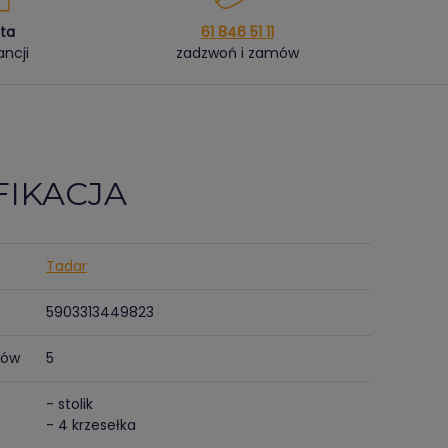
ata
61 846 51 11
ncji
zadzwoń i zamów
FIKACJA
Tadar
5903313449823
tów
5
- stolik
- 4 krzesełka