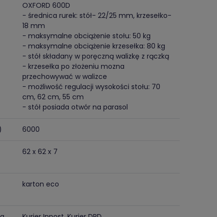
OXFORD 600D
- średnica rurek: stół- 22/25 mm, krzesełko-
18 mm
- maksymalne obciążenie stołu: 50 kg
- maksymalne obciążenie krzesełka: 80 kg
- stół składany w poręczną walizkę z rączką
- krzesełka po złożeniu mozna
przechowywać w walizce
- możliwość regulacji wysokości stołu: 70
cm, 62 cm, 55 cm
- stół posiada otwór na parasol
)
6000
62 x 62 x 7
karton eco
ma
Kurier Inpost, Kurier DPD