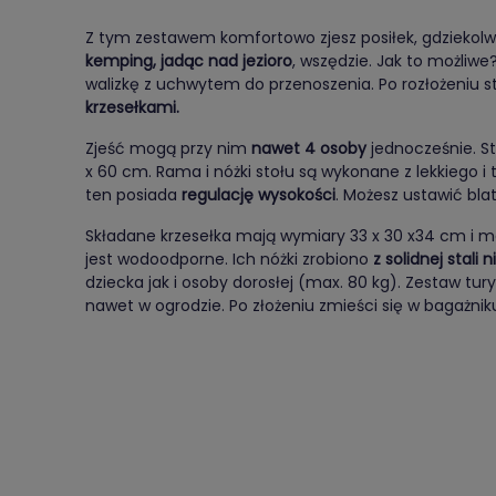
Z tym zestawem komfortowo zjesz posiłek, gdziekolw
kemping, jadąc nad jezioro
, wszędzie. Jak to możliw
walizkę z uchwytem do przenoszenia. Po rozłożeniu 
krzesełkami.
Zjeść mogą przy nim
nawet 4 osoby
jednocześnie. St
x 60 cm. Rama i nóżki stołu są wykonane z lekkiego i
ten posiada
regulację wysokości
. Możesz ustawić bl
Składane krzesełka mają wymiary 33 x 30 x34 cm i m
jest wodoodporne. Ich nóżki zrobiono
z solidnej stali 
dziecka jak i osoby dorosłej (max. 80 kg). Zestaw tu
nawet w ogrodzie. Po złożeniu zmieści się w bagażni