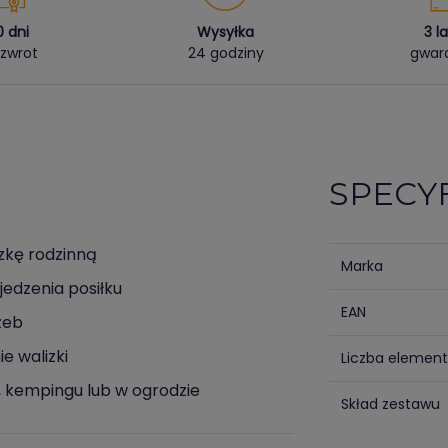
0 dni
Wysyłka
3 l
zwrot
24 godziny
gwara
SPECY
zkę rodzinną
Marka
edzenia posiłku
EAN
zeb
e walizki
Liczba elemen
, kempingu lub w ogrodzie
Skład zestawu