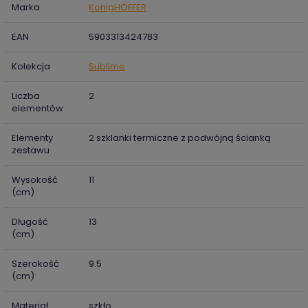
Marka
KonigHOFFER
EAN
5903313424783
Kolekcja
Sublime
Liczba
2
elementów
Elementy
2 szklanki termiczne z podwójną ścianką
zestawu
Wysokość
11
(cm)
Długość
13
(cm)
Szerokość
9.5
(cm)
Materiał
szkło