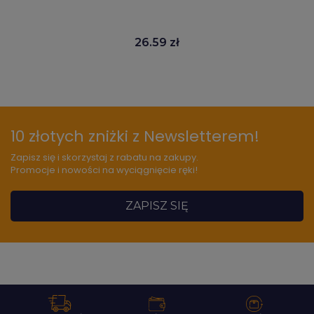
26.59 zł
10 złotych zniżki z Newsletterem!
Zapisz się i skorzystaj z rabatu na zakupy.
Promocje i nowości na wyciągnięcie ręki!
ZAPISZ SIĘ