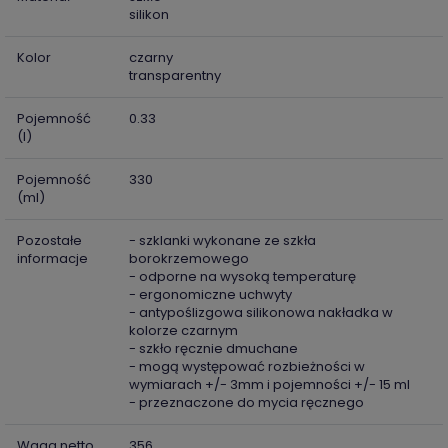
silikon
Kolor
czarny
transparentny
Pojemność
0.33
(l)
Pojemność
330
(ml)
Pozostałe
- szklanki wykonane ze szkła
informacje
borokrzemowego
- odporne na wysoką temperaturę
- ergonomiczne uchwyty
- antypoślizgowa silikonowa nakładka w
kolorze czarnym
- szkło ręcznie dmuchane
- mogą występować rozbieżności w
wymiarach +/- 3mm i pojemności +/- 15 ml
- przeznaczone do mycia ręcznego
Waga netto
356