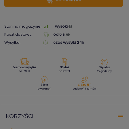
Stan na magazynie:
wysoki
Koszt dostawy:
od 0 zł
Wysyłka:
czas wysyłki 24h
Darmowa wysyłka
30 dni
Wysyłka
od 129 zł
na zwrot
24 godziny
3 lata
61 846 51 11
gwarancji
zadzwoń i zamów
KORZYŚCI