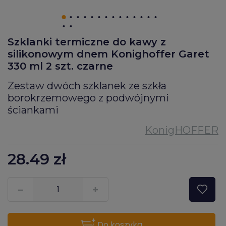
Szklanki termiczne do kawy z
silikonowym dnem Konighoffer Garet
330 ml 2 szt. czarne
Zestaw dwóch szklanek ze szkła
borokrzemowego z podwójnymi
ściankami
28.49
zł
???pl.msg.item.quantity???
do koszyka