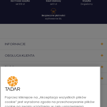
Darmowa wysyłka
Koszt dostawy
Wysyłka
od 129 zł
od 0 zł
24 godziny
Bezpieczne płatności
szyfrowanie SSL
INFORMACJE
OBSŁUGA KLIENTA
BLOG
KONTAKT
OBSERWUJ NAS
Poprzez kliknięcie na „Akceptacja wszystkich plików
cookie” jest wyrażona zgoda na przechowywanie plików
cookie na swoim urządzeniu w celu usprawnienia