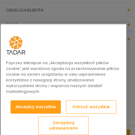
OBSŁUGA KLIENTA
BLOG
KONTAKT
OBSERWUJ NAS
Poprzez kliknięcie na „Akceptacja wszystkich plików
cookie” jest wyrażona zgoda na przechowywanie plików
cookie na swoim urządzeniu w celu usprawnienia
korzystania z nawigacji strony, analizowania
wykorzystania strony i wsparcia naszych działań
marketingowych.
Akceptuj wszystkie
Odrzuć wszystkie
Zarządzaj
ustawieniami
2019-2026 © Tadar Codzienne
Platforma e-commerce by
69