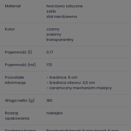
Materiał
tworzywo sztuczne
szkło
stal nierdzewna
Kolor
czarny
srebrny
transparentny
Pojemność (l)
0.17
Pojemność (ml)
170
Pozostałe
- średnica: 6 cm
informacje
- średnica otworu: 3,5 cm
- ceramiczny mechanizm mielący
Waga netto (g)
180
Rodzaj
naklejka
opakowania
Dostępna forma
Paczkomat Inpost, Kurier Inpost, Kurier