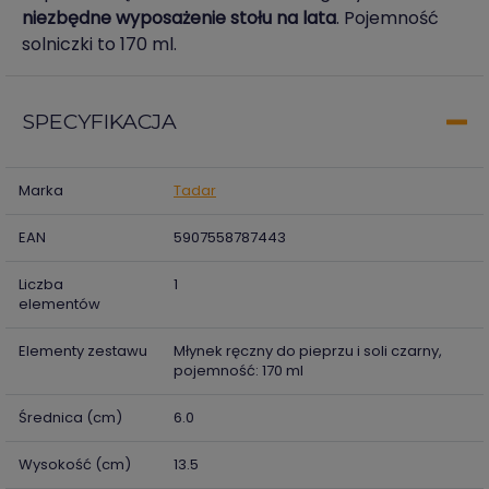
niezbędne wyposażenie stołu na lata
. Pojemność
solniczki to 170 ml.
SPECYFIKACJA
Marka
Tadar
EAN
5907558787443
Liczba
1
elementów
Elementy zestawu
Młynek ręczny do pieprzu i soli czarny,
pojemność: 170 ml
Średnica (cm)
6.0
Wysokość (cm)
13.5