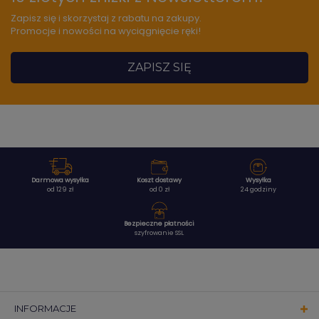
Zapisz się i skorzystaj z rabatu na zakupy.
Promocje i nowości na wyciągnięcie ręki!
ZAPISZ SIĘ
Darmowa wysyłka
Koszt dostawy
Wysyłka
od 129 zł
od 0 zł
24 godziny
Bezpieczne płatności
szyfrowanie SSL
INFORMACJE