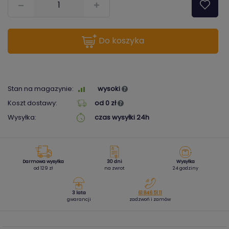
do koszyka
Stan na magazynie:
wysoki
Koszt dostawy:
od 0 zł
Wysyłka:
czas wysyłki 24h
Darmowa wysyłka
30 dni
Wysyłka
od 129 zł
na zwrot
24 godziny
3 lata
61 846 51 11
gwarancji
zadzwoń i zamów