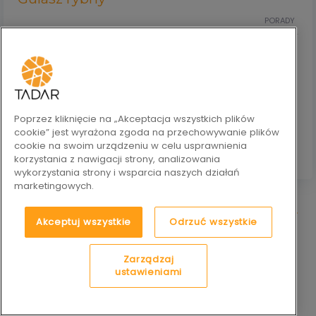
PORADY
Gulasz rybny to lekkie, a zarazem sycące danie, które łączy
delikatność ryby z aromatem pomidorów, papryki i ziół. To
doskonały pomysł na obiad dla osób, które lubią kuchnię
rybną, ale mają dość klasycznego smażenia. Jeśli chcesz
przygotować szybki, jednogarnkowy posiłek pełen warzyw,
ten przepis pokaże Ci, jak zrobić to krok po kroku.
Poprzez kliknięcie na „Akceptacja wszystkich plików
cookie” jest wyrażona zgoda na przechowywanie plików
czytaj więcej
cookie na swoim urządzeniu w celu usprawnienia
korzystania z nawigacji strony, analizowania
wykorzystania strony i wsparcia naszych działań
marketingowych.
zobacz więcej
Akceptuj wszystkie
Odrzuć wszystkie
Zarządzaj
ustawieniami