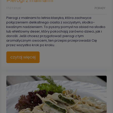
Pierogi z malinami
17.07.2026
PORADY
Pierogi z malinami to letnia klasyka, która zachwyca
połączeniem delikatnego ciasta z soczystym, słodko-
kwaśnym nadzieniem. To pyszny pomysł na obiad na słodko
lub efektowny deser, który pokochają zarówno dzieci, jak i
dorośli. Jeśli chcesz przygotować pierogi z tym
aromatycznym owocem, ten przepis przeprowadzi Cię
przez wszystko krok po kroku.
czytaj więcej