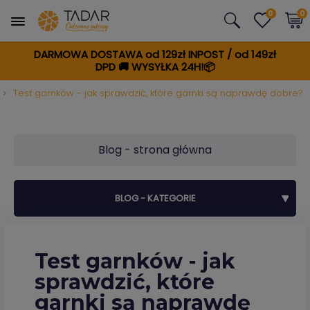
0
0
DARMOWA DOSTAWA od 129zł INPOST / od 149zł
DPD
🚚
WYSYŁKA 24H!📦
Test garnków - jak sprawdzić, które garnki są naprawdę dobre?
Blog - strona główna
BLOG - KATEGORIE
Test garnków - jak
sprawdzić, które
garnki są naprawdę