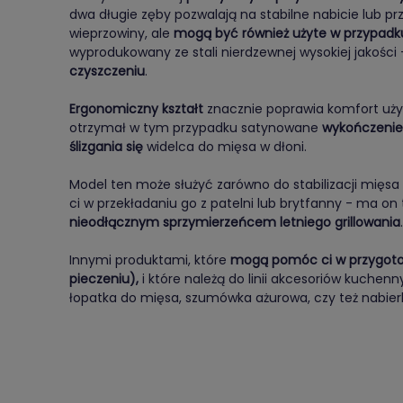
dwa długie zęby pozwalają na stabilne nabicie lub prz
wieprzowiny, ale
mogą być również użyte w przypadk
wyprodukowany ze stali nierdzewnej wysokiej jakości
czyszczeniu
.
Ergonomiczny kształt
znacznie poprawia komfort uży
otrzymał w tym przypadku satynowane
wykończenie
ślizgania się
widelca do mięsa w dłoni.
Model ten może służyć zarówno do stabilizacji mięsa
ci w przekładaniu go z patelni lub brytfanny - ma on 
nieodłącznym sprzymierzeńcem letniego grillowania
.
Innymi produktami, które
mogą pomóc ci w przygoto
pieczeniu),
i które należą do linii akcesoriów kuchen
łopatka do mięsa, szumówka ażurowa, czy też nabierk