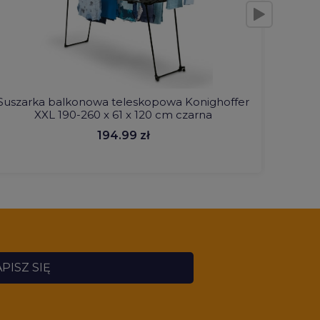
Suszarka balkonowa teleskopowa Konighoffer
Szpilki
XXL 190-260 x 61 x 120 cm czarna
194.99 zł
PISZ SIĘ