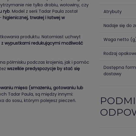
ytrzymanie nie tylko drobiu, wołowiny, czy
u ryb
. Model z serii Tadar Paula został
Atrybuty
 -
higienicznej, trwałej i łatwej w
Nadaje się do 
tkowania produktu. Natomiast uchwyt
Waga netto (g
 z wypustkami redukującymi możliwość
Rodzaj opakow
 na półmisku podczas krojenia, jak i pomóc
Dostępna for
też
wszelkie predyspozycje by stać się
dostawy
waniu mięsa (smażeniu, gotowaniu lub
nych Tadar Paula, są między innymi:
PODMI
a do sosu, którym polejesz pieczeń.
ODPOW