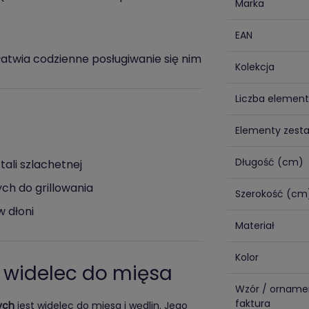
Marka
EAN
ułatwia codzienne posługiwanie się nim
Kolekcja
Liczba elemen
Elementy zest
Długość (cm)
ali szlachetnej
ch do grillowania
Szerokość (cm
w dłoni
Materiał
Kolor
 widelec do mięsa
Wzór / orname
faktura
ych
jest widelec do mięsa i wędlin. Jego