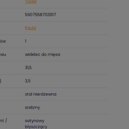
Tadar
5907558703917
Paula
tów
1
awu
widelec do mięsa
31,5
)
3,5
stal nierdzewna
srebrny
nt /
satynowy
błyszczący