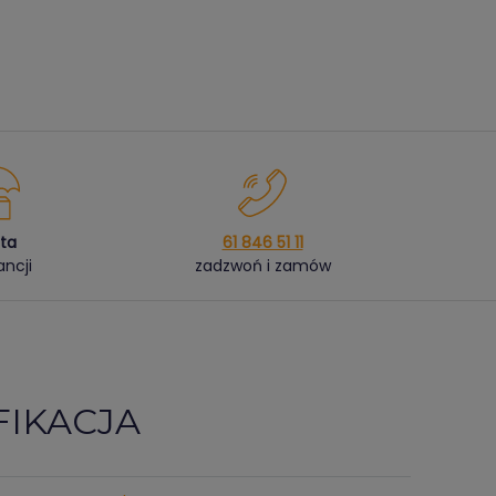
ata
61 846 51 11
ncji
zadzwoń i zamów
FIKACJA