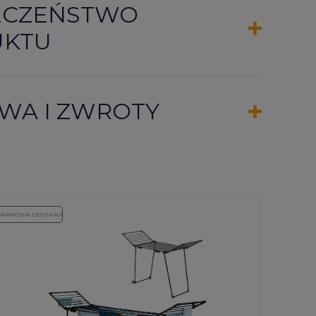
ECZEŃSTWO
UKTU
WA I ZWROTY
BESTSE
DARMOWA DOSTAWA