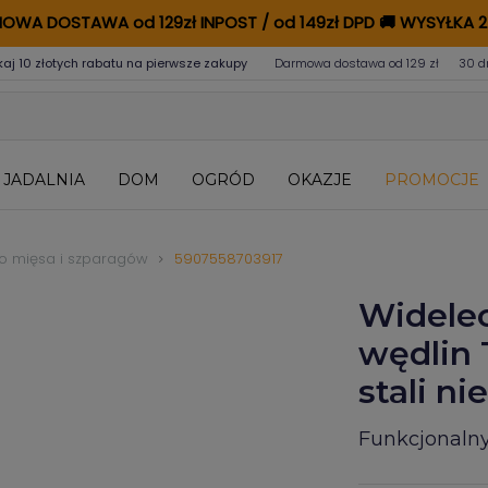
OWA DOSTAWA od 129zł INPOST / od 149zł DPD
🚚
WYSYŁKA 2
kaj 10 złotych rabatu na pierwsze zakupy
Darmowa dostawa od 129 zł
30 d
JADALNIA
DOM
OGRÓD
OKAZJE
PROMOCJE
o mięsa i szparagów
5907558703917
Widelec
wędlin 
stali n
Funkcjonalny