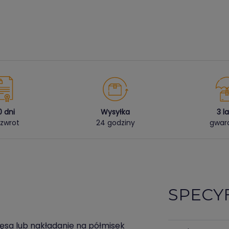
0 dni
Wysyłka
3 l
zwrot
24 godziny
gwara
SPECY
ięsa lub nakładanie na półmisek