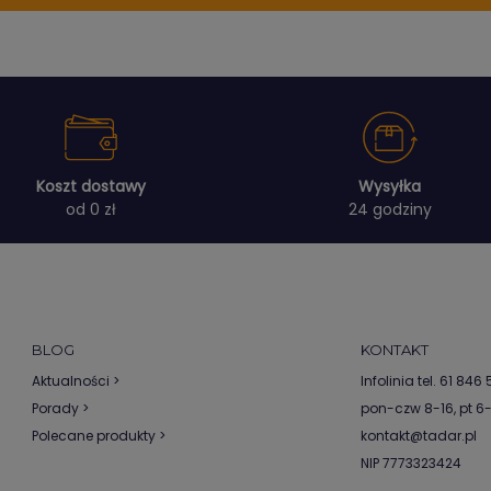
Koszt dostawy
Wysyłka
od 0 zł
24 godziny
BLOG
KONTAKT
Aktualności >
Infolinia tel.
61 846 5
Porady >
pon-czw 8-16, pt 6
Polecane produkty >
kontakt@tadar.pl
NIP 7773323424