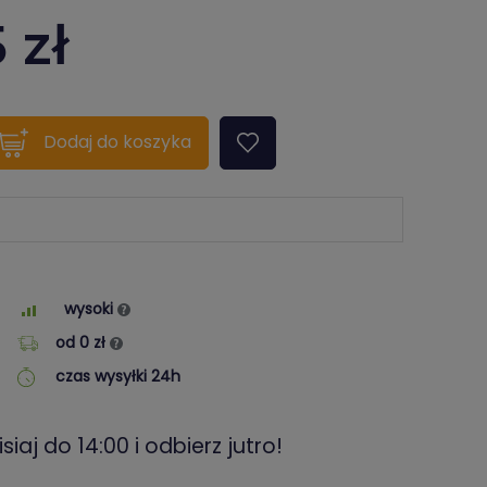
5
zł
quantity???
Dodaj
do koszyka
wysoki
od 0 zł
czas wysyłki 24h
siaj do 14:00 i odbierz jutro!