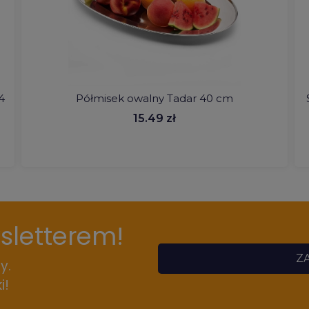
4
Półmisek owalny Tadar 40 cm
15.49 zł
wsletterem!
ZA
y.
i!