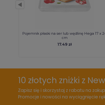
Pojemnik płaski na ser lub wędlinę Hega 17 x 2
cm
17.49 zł
10 złotych zniżki z Ne
Zapisz się i skorzystaj z rabatu na zakup
Promocje i nowości na wyciągnięcie ręk