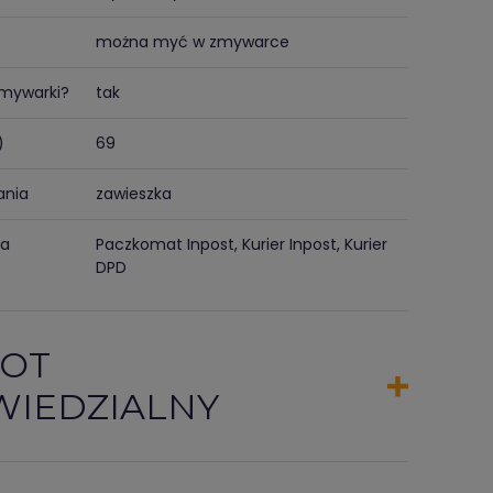
można myć w zmywarce
zmywarki?
tak
)
69
ania
zawieszka
ma
Paczkomat Inpost, Kurier Inpost, Kurier
DPD
OT
IEDZIALNY