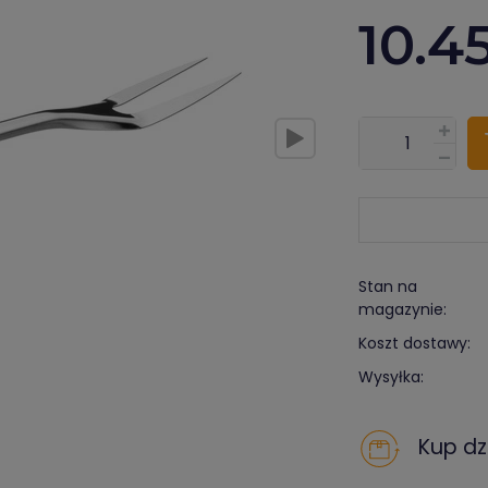
10.4
???pl.msg.item.
Stan na
magazynie:
Koszt dostawy:
Wysyłka:
Kup dzi