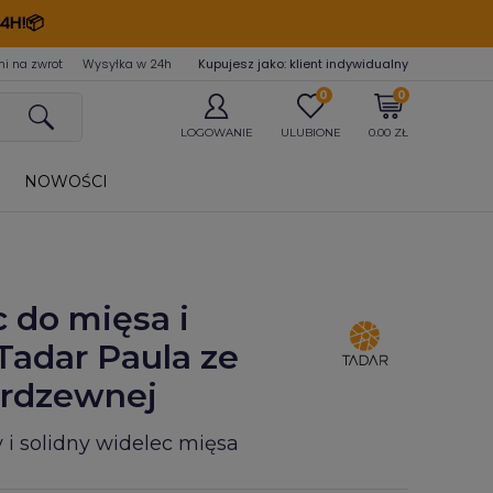
4H!📦
ni na zwrot
Wysyłka w 24
h
Kupujesz jako: klient indywidualny
0
0
LOGOWANIE
ULUBIONE
0.00 ZŁ
NOWOŚCI
 do mięsa i
Tadar Paula ze
ierdzewnej
 i solidny widelec mięsa