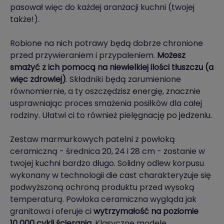
pasował więc do każdej aranżacji kuchni (twojej
także!).
Robione na nich potrawy będą dobrze chronione
przed przywieraniem i przypaleniem.
Możesz
smażyć z ich pomocą na niewielkiej ilości tłuszczu (a
więc zdrowiej)
. Składniki będą zarumienione
równomiernie, a ty oszczędzisz energię, znacznie
usprawniając proces smażenia posiłków dla całej
rodziny. Ułatwi ci to również pielęgnację po jedzeniu.
Zestaw marmurkowych patelni z powłoką
ceramiczną - średnica 20, 24 i 28 cm - zostanie w
twojej kuchni bardzo długo. Solidny odlew korpusu
wykonany w technologii die cast charakteryzuje się
podwyższoną ochroną produktu przed wysoką
temperaturą. Powłoka ceramiczna wygląda jak
granitowa i oferuje ci
wytrzymałość na poziomie
10 000 cykli ścierania
. Klasyczne modele