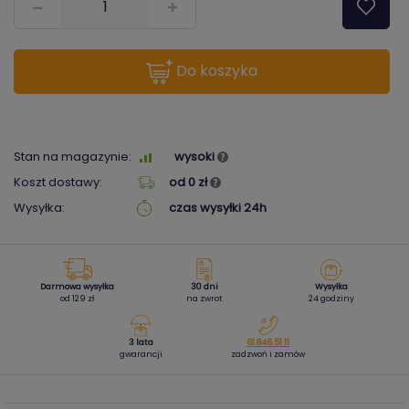
do koszyka
Stan na magazynie:
wysoki
Koszt dostawy:
od 0 zł
Wysyłka:
czas wysyłki 24h
Darmowa wysyłka
30 dni
Wysyłka
od 129 zł
na zwrot
24 godziny
3 lata
61 846 51 11
gwarancji
zadzwoń i zamów