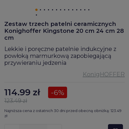
Zestaw trzech patelni ceramicznych
Konighoffer Kingstone 20 cm 24 cm 28
cm
Lekkie i poręczne patelnie indukcyjne z
powłoką marmurkową zapobiegającą
przywieraniu jedzenia
114.99
zł
-6%
123.49 zł
Najniższa cena z ostatnich 30 dni przed obecną obniżką: 123.49
zł
???pl.msg.item.quantity???