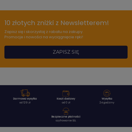
10 złotych zniżki z Newsletterem!
Zapisz się i skorzystaj z rabatu na zakupy.
Promocje i nowości na wyciągnięcie ręki!
ZAPISZ SIĘ
Darmowa wysyłka
Koszt dostawy
Wysyłka
od 129 zł
od 0 zł
24 godziny
Bezpieczne płatności
szyfrowanie SSL