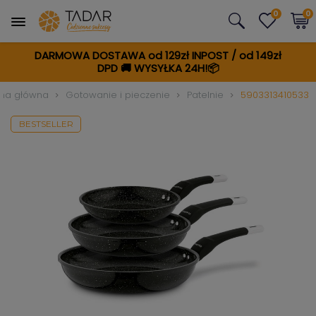
0
0
DARMOWA DOSTAWA od 129zł INPOST / od 149zł
DPD
🚚
WYSYŁKA 24H!📦
ona główna
Gotowanie i pieczenie
Patelnie
5903313410533
BESTSELLER