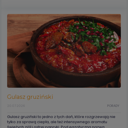
Gulasz gruziński
20.07.2026
PORADY
Gulasz gruziński to jedno z tych dań, które rozgrzewają nie
tylko za sprawą ciepła, ale też intensywnego aromatu
świeżych ziół i ostrej papryki. Pod egzotyczną nazwą