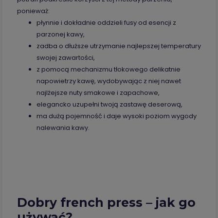
ponieważ:
płynnie i dokładnie oddzieli fusy od esencji z
parzonej kawy,
zadba o dłuższe utrzymanie najlepszej temperatury
swojej zawartości,
z pomocą mechanizmu tłokowego delikatnie
napowietrzy kawę, wydobywając z niej nawet
najlżejsze nuty smakowe i zapachowe,
elegancko uzupełni twoją zastawę deserową,
ma dużą pojemność i daje wysoki poziom wygody
nalewania kawy.
Dobry french press – jak go
używać?