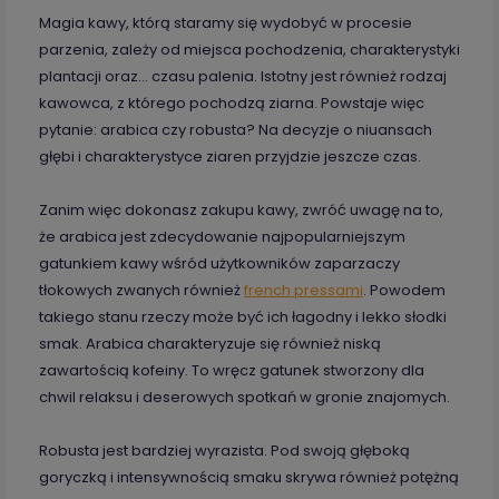
Magia kawy, którą staramy się wydobyć w procesie
parzenia, zależy od miejsca pochodzenia, charakterystyki
plantacji oraz… czasu palenia. Istotny jest również rodzaj
kawowca, z którego pochodzą ziarna. Powstaje więc
pytanie: arabica czy robusta? Na decyzje o niuansach
głębi i charakterystyce ziaren przyjdzie jeszcze czas.
Zanim więc dokonasz zakupu kawy, zwróć uwagę na to,
że arabica jest zdecydowanie najpopularniejszym
gatunkiem kawy wśród użytkowników zaparzaczy
tłokowych zwanych również
french pressami
. Powodem
takiego stanu rzeczy może być ich łagodny i lekko słodki
smak. Arabica charakteryzuje się również niską
zawartością kofeiny. To wręcz gatunek stworzony dla
chwil relaksu i deserowych spotkań w gronie znajomych.
Robusta jest bardziej wyrazista. Pod swoją głęboką
goryczką i intensywnością smaku skrywa również potężną