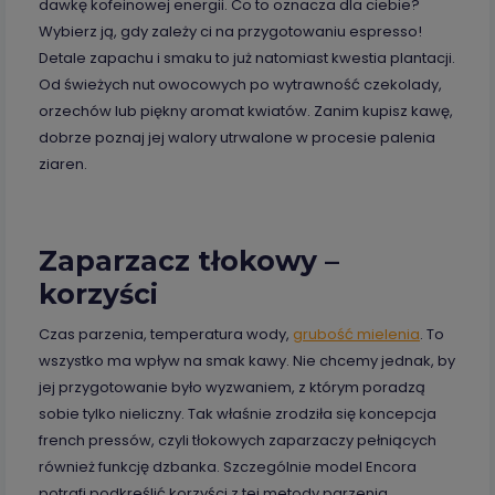
dawkę kofeinowej energii. Co to oznacza dla ciebie?
Wybierz ją, gdy zależy ci na przygotowaniu espresso!
Detale zapachu i smaku to już natomiast kwestia plantacji.
Od świeżych nut owocowych po wytrawność czekolady,
orzechów lub piękny aromat kwiatów. Zanim kupisz kawę,
dobrze poznaj jej walory utrwalone w procesie palenia
ziaren.
Zaparzacz tłokowy –
korzyści
Czas parzenia, temperatura wody,
grubość mielenia
. To
wszystko ma wpływ na smak kawy. Nie chcemy jednak, by
jej przygotowanie było wyzwaniem, z którym poradzą
sobie tylko nieliczny. Tak właśnie zrodziła się koncepcja
french pressów, czyli tłokowych zaparzaczy pełniących
również funkcję dzbanka. Szczególnie model Encora
potrafi podkreślić korzyści z tej metody parzenia,