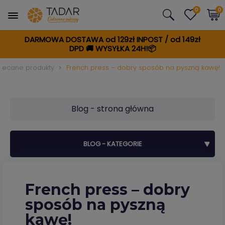
0
0
DARMOWA DOSTAWA od 129zł INPOST / od 149zł
DPD
🚚
WYSYŁKA 24H!📦
lecane produkty
French press – dobry sposób na pyszną kawę!
Blog - strona główna
BLOG - KATEGORIE
French press – dobry
sposób na pyszną
kawę!