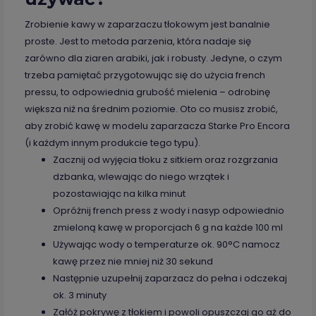
Zrobienie kawy w zaparzaczu tłokowym jest banalnie
proste. Jest to metoda parzenia, która nadaje się
zarówno dla ziaren arabiki, jak i robusty. Jedyne, o czym
trzeba pamiętać przygotowując się do użycia french
pressu, to odpowiednia grubość mielenia – odrobinę
większa niż na średnim poziomie. Oto co musisz zrobić,
aby zrobić kawę w modelu zaparzacza Starke Pro Encora
(i każdym innym produkcie tego typu).
Zacznij od wyjęcia tłoku z sitkiem oraz rozgrzania
dzbanka, wlewając do niego wrzątek i
pozostawiając na kilka minut
Opróżnij french press z wody i nasyp odpowiednio
zmieloną kawę w proporcjach 6 g na każde 100 ml
Używając wody o temperaturze ok. 90°C namocz
kawę przez nie mniej niż 30 sekund
Następnie uzupełnij zaparzacz do pełna i odczekaj
ok. 3 minuty
Załóż pokrywę z tłokiem i powoli opuszczaj go aż do