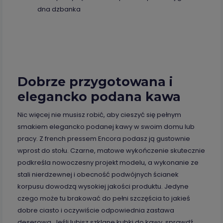
dna dzbanka
Dobrze przygotowana i
elegancko podana kawa
Nic więcej nie musisz robić, aby cieszyć się pełnym
smakiem elegancko podanej kawy w swoim domu lub
pracy. Z french pressem Encora podasz ją gustownie
wprost do stołu. Czarne, matowe wykończenie skutecznie
podkreśla nowoczesny projekt modelu, a wykonanie ze
stali nierdzewnej i obecność podwójnych ścianek
korpusu dowodzą wysokiej jakości produktu. Jedyne
czego może tu brakować do pełni szczęścia to jakieś
dobre ciasto i oczywiście odpowiednia zastawa
deserowa. Jeśli lubisz szklane kubki do kawy, sprawdź