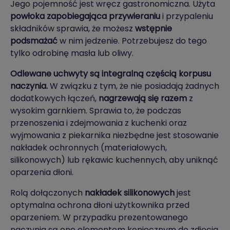
Jego pojemność jest wręcz gastronomiczna. Użyta
powłoka zapobiegająca przywieraniu
i przypaleniu
składników sprawia, że możesz
wstępnie
podsmażać
w nim jedzenie. Potrzebujesz do tego
tylko odrobinę masła lub oliwy.
Odlewane uchwyty są integralną częścią korpusu
naczynia.
W związku z tym, że nie posiadają żadnych
dodatkowych łączeń,
nagrzewają się razem
z
wysokim garnkiem. Sprawia to, że podczas
przenoszenia i zdejmowania z kuchenki oraz
wyjmowania z piekarnika niezbędne jest stosowanie
nakładek ochronnych (materiałowych,
silikonowych) lub rękawic kuchennych, aby uniknąć
oparzenia dłoni.
Rolą dołączonych
nakładek silikonowych
jest
optymalna ochrona dłoni użytkownika przed
oparzeniem. W przypadku prezentowanego
naczynia są one elementem koniecznym do zdjęcia