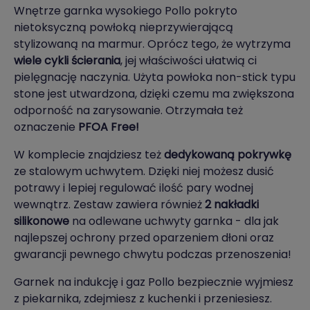
Wnętrze garnka wysokiego Pollo pokryto
nietoksyczną powłoką nieprzywierającą
stylizowaną na marmur. Oprócz tego, że wytrzyma
wiele cykli ścierania
, jej właściwości ułatwią ci
pielęgnację naczynia. Użyta powłoka non-stick typu
stone jest utwardzona, dzięki czemu ma zwiększona
odporność na zarysowanie. Otrzymała też
oznaczenie
PFOA Free!
W komplecie znajdziesz też
dedykowaną pokrywkę
ze stalowym uchwytem. Dzięki niej możesz dusić
potrawy i lepiej regulować ilość pary wodnej
wewnątrz. Zestaw zawiera również
2 nakładki
silikonowe
na odlewane uchwyty garnka - dla jak
najlepszej ochrony przed oparzeniem dłoni oraz
gwarancji pewnego chwytu podczas przenoszenia!
Garnek na indukcję i gaz Pollo bezpiecznie wyjmiesz
z piekarnika, zdejmiesz z kuchenki i przeniesiesz.