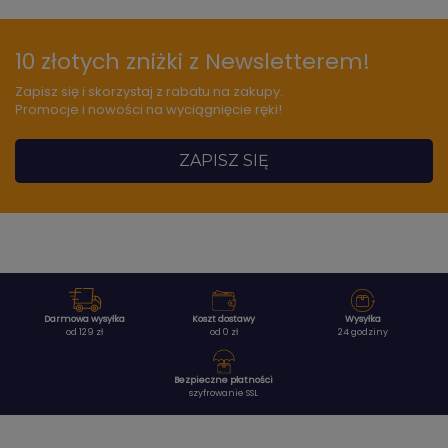
10 złotych zniżki z Newsletterem!
Zapisz się i skorzystaj z rabatu na zakupy.
Promocje i nowości na wyciągnięcie ręki!
ZAPISZ SIĘ
Darmowa wysyłka
Koszt dostawy
Wysyłka
od 129 zł
od 0 zł
24 godziny
Bezpieczne płatności
szyfrowanie SSL