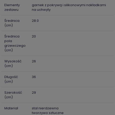
Elementy
garnek z pokrywą i silikonowymi nakładkami
zestawu
na uchwyty
Średnica
28.0
(cm)
Średnica
20
pola
grzewczego
(cm)
Wysokość
26
(cm)
Długość
36
(cm)
Szerokość
29
(cm)
Materiał
stal nierdzewna
tworzywo sztuczne