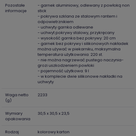
Pozostałe
- garnek aluminiowy, odlewany z powłoką non
informacje
stick
- pokrywa szklana ze stalowym rantem i
odpowietrznikiem
- uchwyty garnka odlewane
- uchwyt pokrywy stalowy, przykręcany
- wysokość garnka bez pokrywy: 20 cm
- garnek bez pokrywy i silikonowych nakładek
można używać w piekarniku, maksymalna
temperatura użytkowania: 220 st.
- nie można nagrzewać pustego naczynia-
grozi uszkodzeniem powłoki
- pojemność użytkowa: 9 l
- w komplecie dwie silikonowe nakładki na
uchwyty
Waga netto
2233
(g)
Wymiary
30,5 x 30,5 x 23,5
opakowania
Rodzaj
kolorowy karton