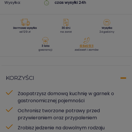
Wysyłka:
czas wysyłki 24h
Darmowa wysyłka
30 dni
Wysyłka
od 129 zł
na zwrot
24 godziny
3 lata
61 846 51 11
gwarancji
zadzwoń i zamów
KORZYŚCI
Zaopatrzysz domową kuchnię w garnek o
gastronomicznej pojemności
Ochronisz tworzone potrawy przed
przywieraniem oraz przypaleniem
Zrobisz jedzenie na dowolnym rodzaju