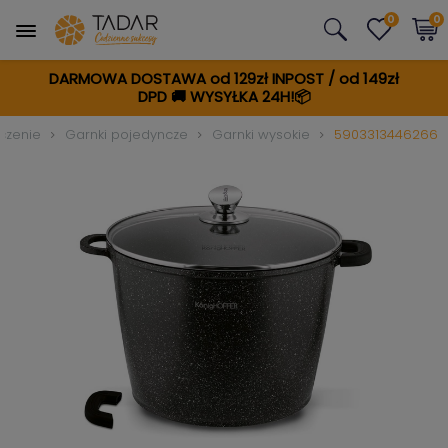
0
0
DARMOWA DOSTAWA od 129zł INPOST / od 149zł
DPD
🚚
WYSYŁKA 24H!📦
czenie
Garnki pojedyncze
Garnki wysokie
5903313446266